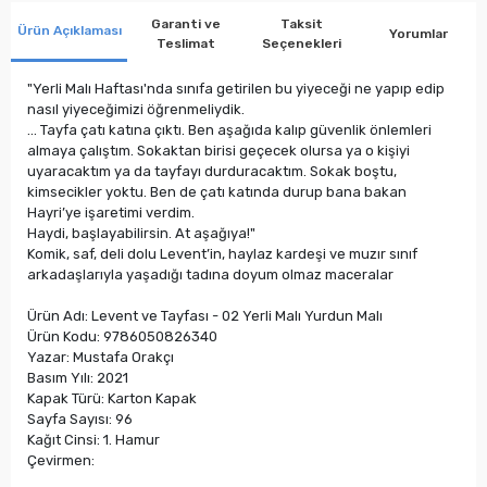
Garanti ve
Taksit
Ürün Açıklaması
Yorumlar
Teslimat
Seçenekleri
"Yerli Malı Haftası'nda sınıfa getirilen bu yiyeceği ne yapıp edip
nasıl yiyeceğimizi öğrenmeliydik.
... Tayfa çatı katına çıktı. Ben aşağıda kalıp güvenlik önlemleri
almaya çalıştım. Sokaktan birisi geçecek olursa ya o kişiyi
uyaracaktım ya da tayfayı durduracaktım. Sokak boştu,
kimsecikler yoktu. Ben de çatı katında durup bana bakan
Hayri’ye işaretimi verdim.
Haydi, başlayabilirsin. At aşağıya!"
Komik, saf, deli dolu Levent’in, haylaz kardeşi ve muzır sınıf
arkadaşlarıyla yaşadığı tadına doyum olmaz maceralar
Ürün Adı: Levent ve Tayfası - 02 Yerli Malı Yurdun Malı
Ürün Kodu: 9786050826340
Yazar: Mustafa Orakçı
Basım Yılı: 2021
Kapak Türü: Karton Kapak
Sayfa Sayısı: 96
Kağıt Cinsi: 1. Hamur
Çevirmen: