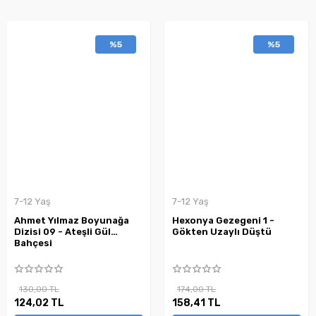
%5
%5
7-12 Yaş
7-12 Yaş
Ahmet Yılmaz Boyunağa
Hexonya Gezegeni 1 -
Dizisi 09 - Ateşli Gül
Gökten Uzaylı Düştü
Bahçesi
130,00 TL
174,00 TL
124,02 TL
158,41 TL