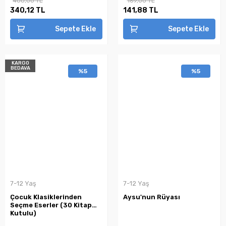
400,00 TL
169,00 TL
340,12 TL
141,88 TL
Sepete Ekle
Sepete Ekle
KARGO
BEDAVA
%5
%5
7-12 Yaş
7-12 Yaş
Çocuk Klasiklerinden
Aysu'nun Rüyası
Seçme Eserler (30 Kitap
Kutulu)