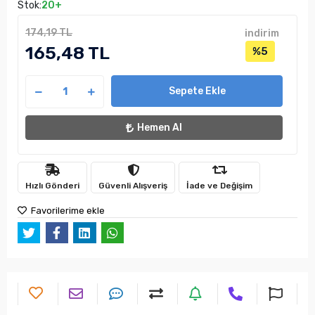
Stok:
20+
174,19 TL
indirim
165,48 TL
%5
Sepete Ekle
Hemen Al
Hızlı Gönderi
Güvenli Alışveriş
İade ve Değişim
Favorilerime ekle