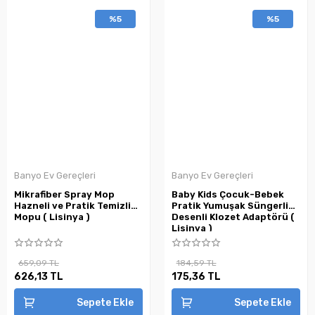
%5
%5
Banyo Ev Gereçleri
Banyo Ev Gereçleri
Mikrafiber Spray Mop
Baby Kids Çocuk-Bebek
Hazneli ve Pratik Temizlik
Pratik Yumuşak Süngerli
Mopu ( Lisinya )
Desenli Klozet Adaptörü (
Lisinya )
659,09 TL
184,59 TL
626,13 TL
175,36 TL
Sepete Ekle
Sepete Ekle