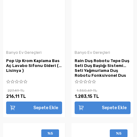
Banyo Ev Gereçleri
Banyo Ev Gereçleri
Pop Up Krom Kaplama Bas
Rain Duş Robotu Tepe Duş
Aç Lavabo Sifonu Gideri (
Seti Duş Başlığı Sistemi
Lisinya )
Seti Yağmurlama Duş
Robotu Fonksiyonel Duş
Robotu ( Lisinya )
227,49 TL
1.350,69 TL
216,11 TL
1.283,15 TL
Sepete Ekle
Sepete Ekle
%5
%5