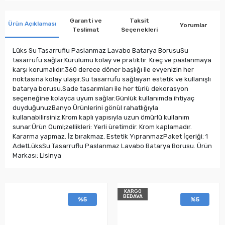
Garanti ve
Taksit
Ürün Açıklaması
Yorumlar
Teslimat
Seçenekleri
Lüks Su Tasarruflu Paslanmaz Lavabo Batarya BorusuSu
tasarrufu sağlar.Kurulumu kolay ve pratiktir. Kreç ve paslanmaya
karşı korumalıdır.360 derece döner başlığı ile evyenizin her
noktasına kolay ulaşır.Su tasarrufu sağlayan estetik ve kullanışlı
batarya borusu.Sade tasarımları ile her türlü dekorasyon
seçeneğine kolayca uyum sağlar.Günlük kullanımda ihtiyaç
duyduğunuzBanyo Ürünlerini gönül rahatlığıyla
kullanabilirsiniz.Krom kaplı yapısıyla uzun ömürlü kullanım
sunar.Ürün Ouml;zellikleri: Yerli üretimdir. Krom kaplamadır.
Kararma yapmaz. İz bırakmaz. Estetik YıpranmazPaket İçeriği: 1
AdetLüksSu Tasarruflu Paslanmaz Lavabo Batarya Borusu. Ürün
Markası: Lisinya
KARGO
BEDAVA
%5
%5