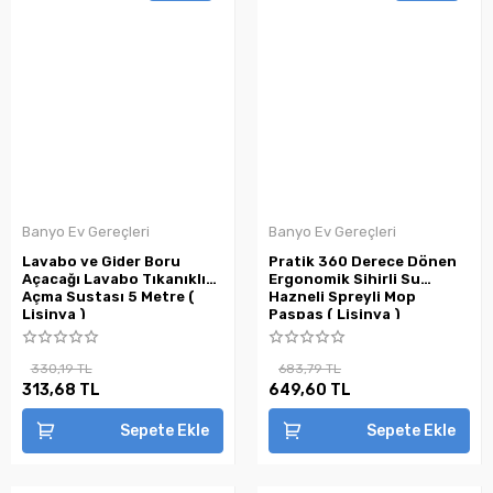
Banyo Ev Gereçleri
Banyo Ev Gereçleri
Lavabo ve Gider Boru
Pratik 360 Derece Dönen
Açacağı Lavabo Tıkanıklık
Ergonomik Sihirli Su
Açma Sustası 5 Metre (
Hazneli Spreyli Mop
Lisinya )
Paspas ( Lisinya )
330,19 TL
683,79 TL
313,68 TL
649,60 TL
Sepete Ekle
Sepete Ekle