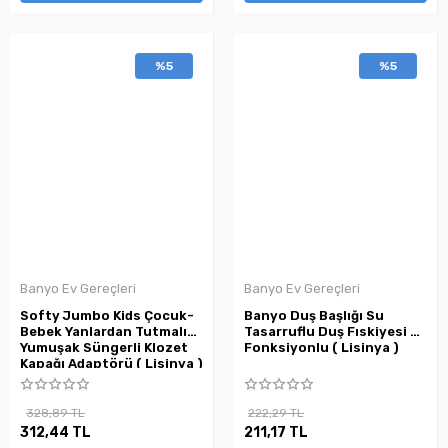
%5
%5
Banyo Ev Gereçleri
Banyo Ev Gereçleri
Softy Jumbo Kids Çocuk-
Banyo Duş Başlığı Su
Bebek Yanlardan Tutmalı
Tasarruflu Duş Fıskiyesi 2
Yumuşak Süngerli Klozet
Fonksiyonlu ( Lisinya )
Kapağı Adaptörü ( Lisinya )
328,89 TL
222,29 TL
312,44 TL
211,17 TL