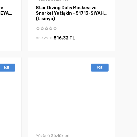
ve
Star Diving Dalış Maskesi ve
-BEYAZ
Snorkel Yetişkin - 51713-SİYAH
(Lisinya)
816,32 TL
859,29 TL
%5
%5
Yüzücü Gözlükleri