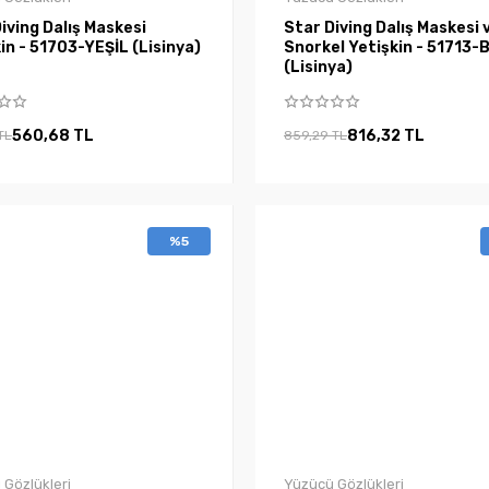
iving Dalış Maskesi
Star Diving Dalış Maskesi 
in - 51703-YEŞİL (Lisinya)
Snorkel Yetişkin - 51713
(Lisinya)
560,68 TL
816,32 TL
TL
859,29 TL
%5
 Gözlükleri
Yüzücü Gözlükleri