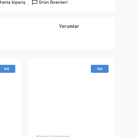
fonla Sipariş
Ürün Önerileri
Yorumlar
%5
%5
Yüzücü Gözlükleri