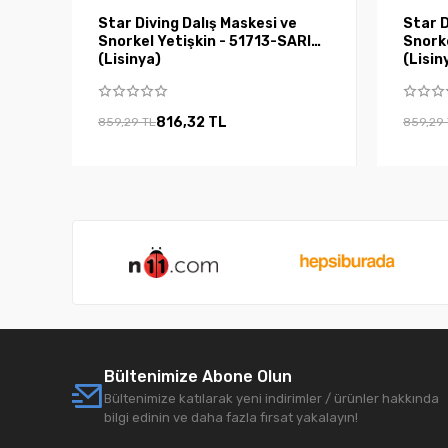
Star Diving Dalış Maskesi ve
Star D
Snorkel Yetişkin - 51713-SARI
Snorke
(Lisinya)
(Lisin
816,32 TL
859,29 TL
859,29
Bültenimize Abone Olun
Bültenimize katılarak yeni indirimler / ürünler hakkında
bilgi edinin ve daha fazla fırsat yakalayın!