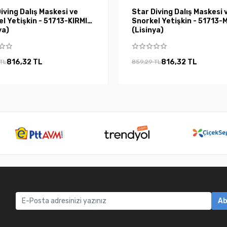
iving Dalış Maskesi ve
Star Diving Dalış Maskesi 
l Yetişkin - 51713-KIRMIZI
Snorkel Yetişkin - 51713-
ya)
(Lisinya)
816,32 TL
816,32 TL
 TL
859,29 TL
Ab