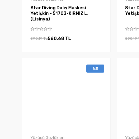
Star Diving Dalış Maskesi
Star D
Yetişkin - 51703-KIRMIZI
Yetişk
(Lisinya)
560,68 TL
590,19 TL
590,19 
%5
Yüzücü Gözlükleri
Yüzücü