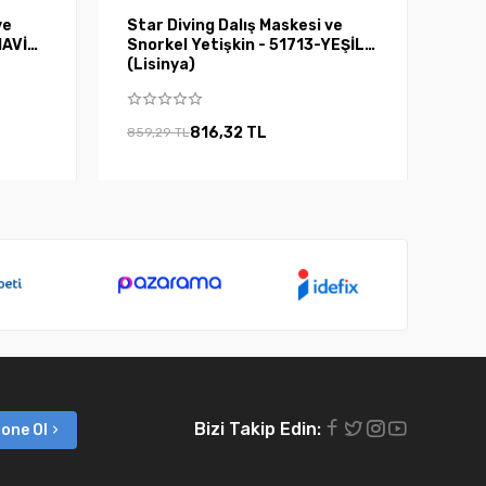
ve
Star Diving Dalış Maskesi ve
MAVİ
Snorkel Yetişkin - 51713-YEŞİL
(Lisinya)
816,32 TL
859,29 TL
Bizi Takip Edin:
one Ol