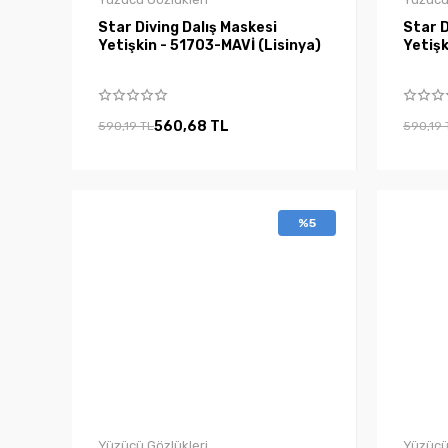
Star Diving Dalış Maskesi
Star D
Yetişkin - 51703-MAVİ (Lisinya)
Yetişk
560,68 TL
590,19 TL
590,19 
%5
Yüzücü Gözlükleri
Yüzücü