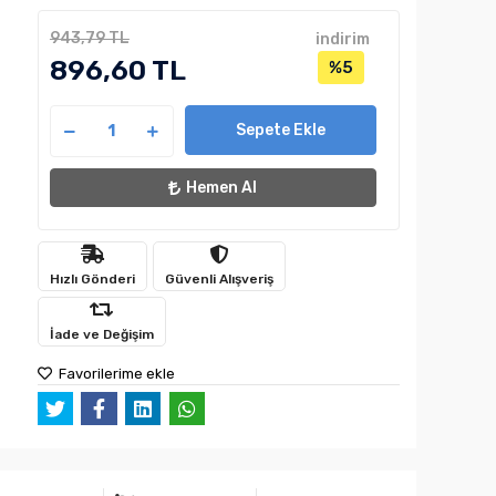
943,79 TL
indirim
896,60 TL
%5
Sepete Ekle
Hemen Al
Hızlı Gönderi
Güvenli Alışveriş
İade ve Değişim
Favorilerime ekle