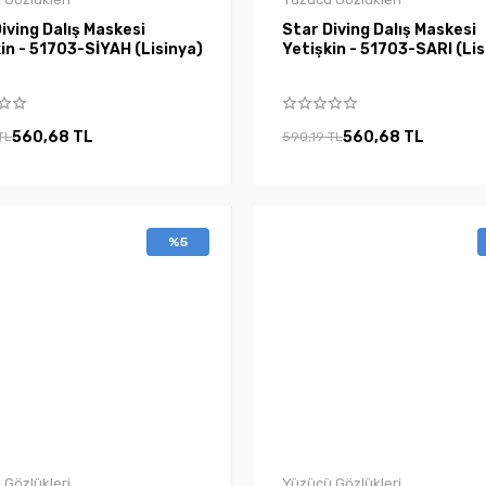
iving Dalış Maskesi
Star Diving Dalış Maskesi
in - 51703-SİYAH (Lisinya)
Yetişkin - 51703-SARI (Lis
560,68 TL
560,68 TL
TL
590,19 TL
%5
 Gözlükleri
Yüzücü Gözlükleri