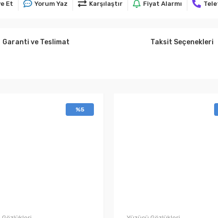
e Et
Yorum Yaz
Karşılaştır
Fiyat Alarmı
Tele
Garanti ve Teslimat
Taksit Seçenekleri
%5
 Gözlükleri
Yüzücü Gözlükleri