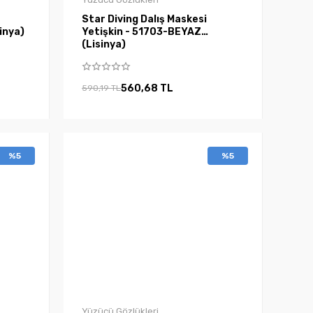
Star Diving Dalış Maskesi
inya)
Yetişkin - 51703-BEYAZ
(Lisinya)
560,68 TL
590,19 TL
%5
%5
Yüzücü Gözlükleri