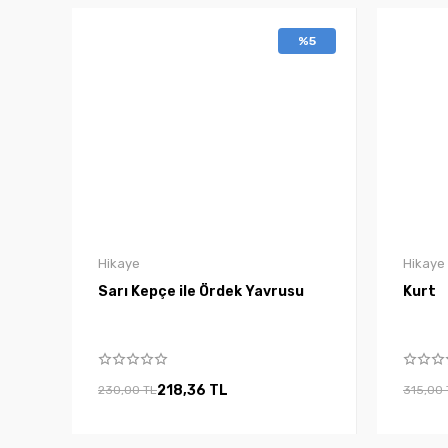
%5
Hikaye
Hikaye
Sarı Kepçe ile Ördek Yavrusu
Kurt
218,36 TL
230,00 TL
315,00 