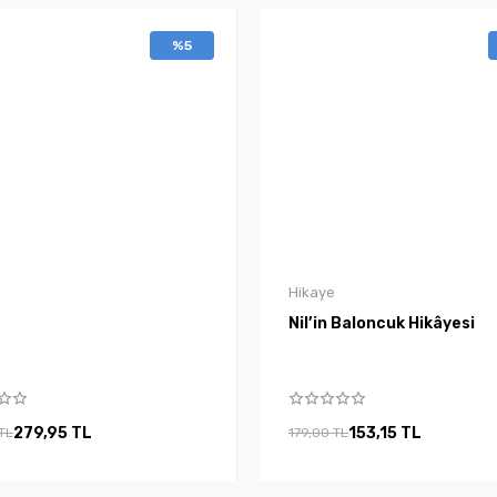
%5
Hikaye
Nil’in Baloncuk Hikâyesi
279,95 TL
153,15 TL
TL
179,00 TL