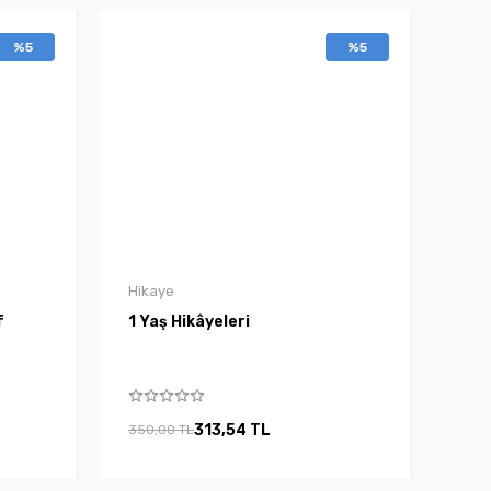
%5
%5
Hikaye
f
1 Yaş Hikâyeleri
313,54 TL
350,00 TL