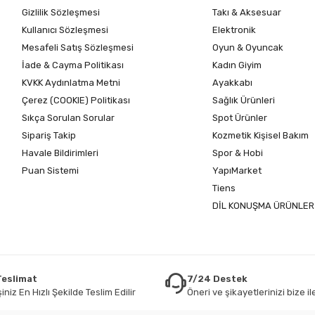
Gizlilik Sözleşmesi
Takı & Aksesuar
Kullanıcı Sözleşmesi
Elektronik
Mesafeli Satış Sözleşmesi
Oyun & Oyuncak
İade & Cayma Politikası
Kadın Giyim
KVKK Aydınlatma Metni
Ayakkabı
Çerez (COOKIE) Politikası
Sağlık Ürünleri
Sıkça Sorulan Sorular
Spot Ürünler
Sipariş Takip
Kozmetik Kişisel Bakım
Havale Bildirimleri
Spor & Hobi
Puan Sistemi
YapıMarket
Tiens
DİL KONUŞMA ÜRÜNLER
 Teslimat
7/24 Destek
iniz En Hızlı Şekilde Teslim Edilir
Öneri ve şikayetlerinizi bize ile