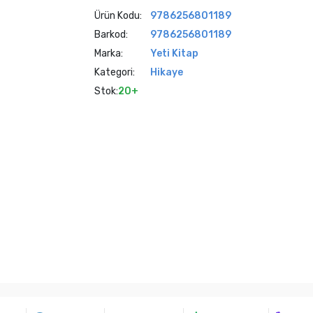
Ürün Kodu:
9786256801189
Barkod:
9786256801189
Marka:
Yeti Kitap
Kategori:
Hikaye
Stok:
20+