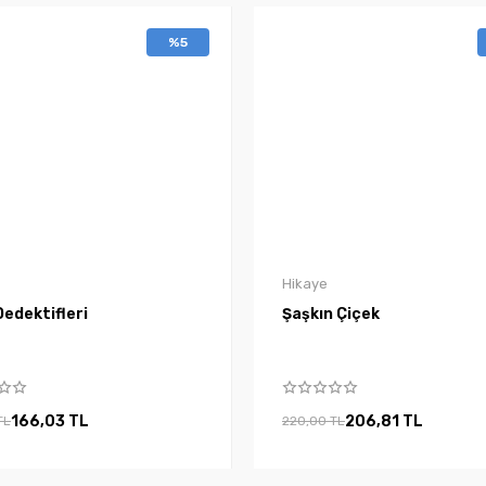
%5
Hikaye
edektifleri
Şaşkın Çiçek
166,03 TL
206,81 TL
TL
220,00 TL