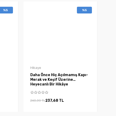
%5
%5
Hikaye
Daha Önce Hiç Açılmamış Kapı-
Merak ve Keşif Üzerine
Heyecanlı Bir Hikâye
237,68 TL
260,00 TL