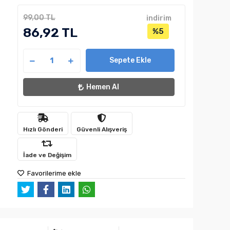
99,00 TL
indirim
86,92 TL
%5
Sepete Ekle
Hemen Al
Hızlı Gönderi
Güvenli Alışveriş
İade ve Değişim
Favorilerime ekle