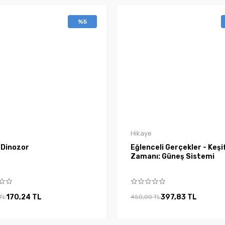
%5
Hikaye
 Dinozor
Eğlenceli Gerçekler - Keşi
Zamanı: Güneş Sistemi
170,24 TL
397,83 TL
TL
450,00 TL