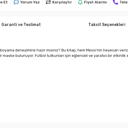
e Et
Yorum Yaz
Karşılaştır
Fiyat Alarmı
Tele
Garanti ve Teslimat
Taksit Seçenekleri
ir boyama deneyimine hazır mısınız? Bu kitap, hem Messi'nin heyecan veric
r maske bulunuyor. Futbol tutkunları için eğlenceli ve yaratıcı bir etkinl