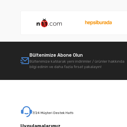
Bültenimize Abone Olun
Bültenimize katılarak yeni indirimler / ürünler hakkında
bilgi edinin ve daha fazla fırsat yakalayın!
7/24 Müşteri Destek Hattı
Uygulamalarımız