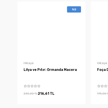
%5
Hikaye
Hikaye
Lilya ve Pıtır: Ormanda Macera
Foça D
216,61 TL
235,00 TL
175,00 