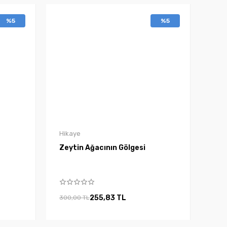
%5
%5
Hikaye
Zeytin Ağacının Gölgesi
255,83 TL
300,00 TL