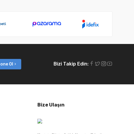
Bizi Takip Edin:
one Ol
Bize Ulaşın