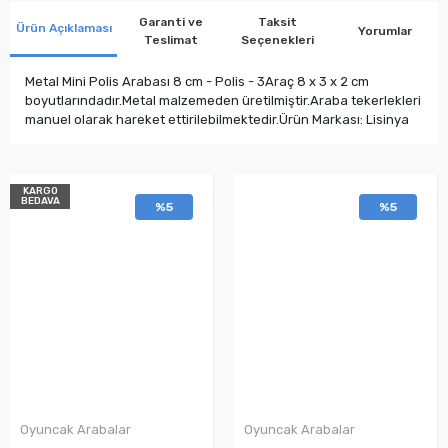
Garanti ve
Taksit
Ürün Açıklaması
Yorumlar
Teslimat
Seçenekleri
Metal Mini Polis Arabası 8 cm - Polis - 3Araç 8 x 3 x 2 cm
boyutlarındadır.Metal malzemeden üretilmiştir.Araba tekerlekleri
manuel olarak hareket ettirilebilmektedir.Ürün Markası: Lisinya
KARGO
BEDAVA
%5
%5
Oyuncak Arabalar
Oyuncak Arabalar