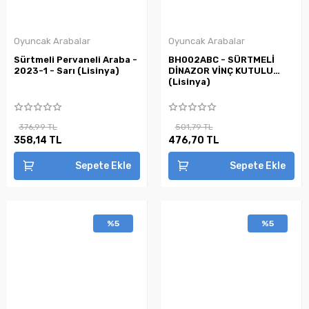
Oyuncak Arabalar
Oyuncak Arabalar
Sürtmeli Pervaneli Araba -
BH002ABC - SÜRTMELİ
2023-1 - Sarı (Lisinya)
DİNAZOR VİNÇ KUTULU
(Lisinya)
376,99 TL
501,79 TL
358,14 TL
476,70 TL
Sepete Ekle
Sepete Ekle
%5
%5