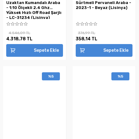
Uzaktan Kumandalı Araba
Sürtmeli Pervaneli Araba -
- 1:10 Ölçekli 2.4 Ghz
2023-1 - Beyaz (Lisinya)
Yüksek Hızlı Off Road Şarjlı
- LC-31234 (Lisinya)
4.546,09 TL
376,99 TL
4.318,78 TL
358,14 TL
Sepete Ekle
Sepete Ekle
%5
%5