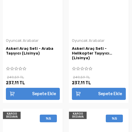
Oyuncak Arabalar
Oyuncak Arabalar
Askeri Araç Seti - Araba
Askeri Araç Seti -
Taşıyıcı (Lisinya)
Helikopter Taşıyıcı
(Lisinya)
249,59 TL
249,59 TL
237,11 TL
237,11 TL
Sepete Ekle
Sepete Ekle
KARGO
KARGO
BEDAVA
BEDAVA
%5
%5