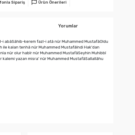
fonla Sipariş
Ürün Önerileri
Yorumlar
Âl-i abâSâhib-kerem fazl-i atâ nûr Muhammed MustafâOldu
âh ile kalan tenhâ nûr Muhammed MustafâIndi Hak'dan
unla nûr olur habîr nûr Muhammed MustafâSeyhin Muhibbî
ir kalemi yazan misra' nûr Muhammed MustafâSallallâhu