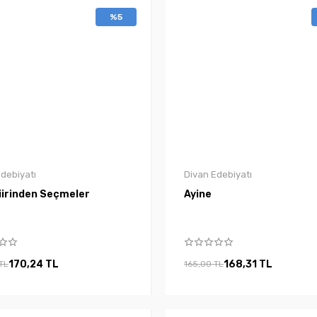
%5
debiyatı
Divan Edebiyatı
iirinden Seçmeler
Ayine
170,24 TL
168,31 TL
TL
165,00 TL