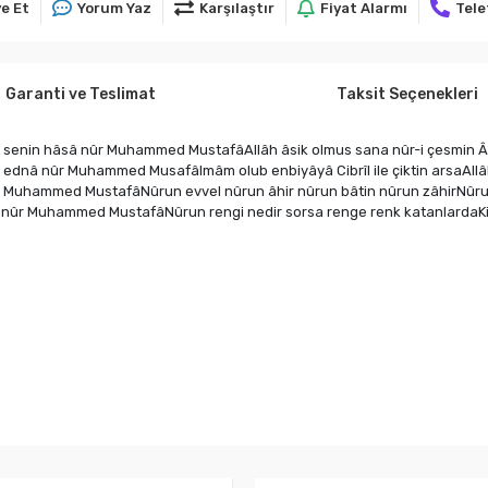
e Et
Yorum Yaz
Karşılaştır
Fiyat Alarmı
Tele
Garanti ve Teslimat
Taksit Seçenekleri
 senin hâsâ nûr Muhammed MustafâAllâh âsik olmus sana nûr-i çesmin 
 ednâ nûr Muhammed MusafâImâm olub enbiyâyâ Cibrîl ile çiktin arsaAll
r Muhammed MustafâNûrun evvel nûrun âhir nûrun bâtin nûrun zâhirNûr
â nûr Muhammed MustafâNûrun rengi nedir sorsa renge renk katanlardaK