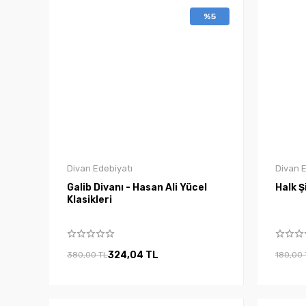
%5
Divan Edebiyatı
Divan E
Galib Divanı - Hasan Ali Yücel
Halk Ş
Klasikleri
324,04 TL
380,00 TL
180,00 