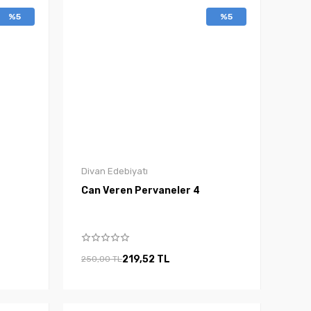
%5
%5
Divan Edebiyatı
Can Veren Pervaneler 4
219,52 TL
250,00 TL