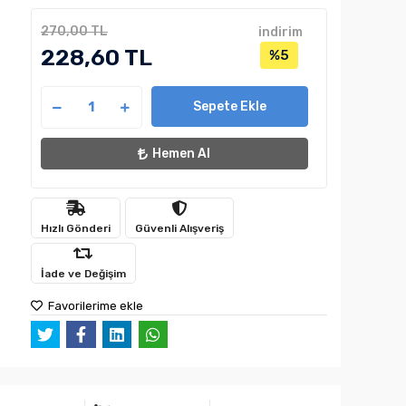
270,00 TL
indirim
228,60 TL
%5
Sepete Ekle
Hemen Al
Hızlı Gönderi
Güvenli Alışveriş
İade ve Değişim
Favorilerime ekle