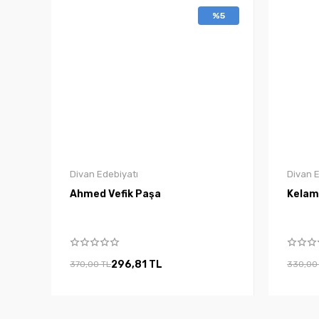
%5
Divan Edebiyatı
Divan E
Ahmed Vefik Paşa
Kelami
296,81 TL
370,00 TL
330,00