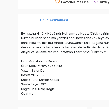
Tavsiy
Favorilerime Ekle
Ürün Açıklaması
Ey mazhar-i nûr-i Hüdâ nûr Muhammed MustafâYok nazîrin
Kur'ân bürhân sana mâ yantiku ani'l-hevâKabe kavseyn ev
câne nidâ mü'min mü'minedir aynaCânsin kalb-i âgâha nû
der sana sen de fedâ ben de fedâTen de fedâ cân da fed
aleyhi ve selleme teslîmâRamazân-i serîf 1391 / Ekim 1971
Ürün Adı: Muhibbi Divanı
Ürün Kodu: 9789752562110
Yazar: Safer Dal
Basım Yılı: 2009
Kapak Türü: Karton Kapak
Sayfa Sayısı: 192
Kağıt Cinsi: Kitap Kağıdı
Çevirmen: