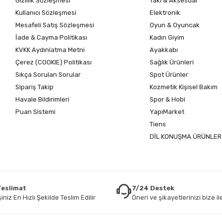
Gizlilik Sözleşmesi
Takı & Aksesuar
Kullanıcı Sözleşmesi
Elektronik
Mesafeli Satış Sözleşmesi
Oyun & Oyuncak
İade & Cayma Politikası
Kadın Giyim
KVKK Aydınlatma Metni
Ayakkabı
Çerez (COOKIE) Politikası
Sağlık Ürünleri
Sıkça Sorulan Sorular
Spot Ürünler
Sipariş Takip
Kozmetik Kişisel Bakım
Havale Bildirimleri
Spor & Hobi
Puan Sistemi
YapıMarket
Tiens
DİL KONUŞMA ÜRÜNLER
 Teslimat
7/24 Destek
iniz En Hızlı Şekilde Teslim Edilir
Öneri ve şikayetlerinizi bize ile