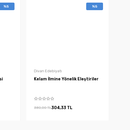
%5
%5
Divan Edebiyatı
si
Kelam İlmine Yönelik Eleştiriler
304,33 TL
380,00 TL