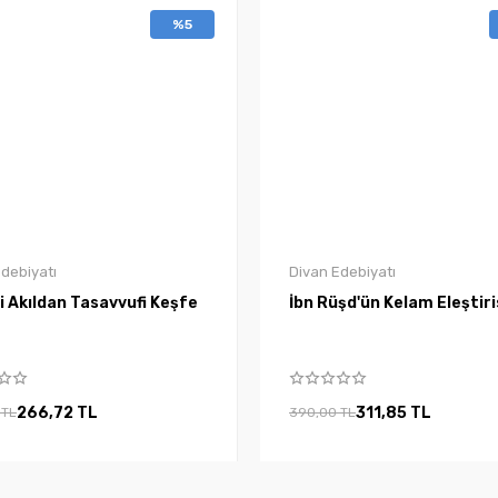
%5
debiyatı
Divan Edebiyatı
 Akıldan Tasavvufi Keşfe
İbn Rüşd'ün Kelam Eleştiri
266,72 TL
311,85 TL
 TL
390,00 TL