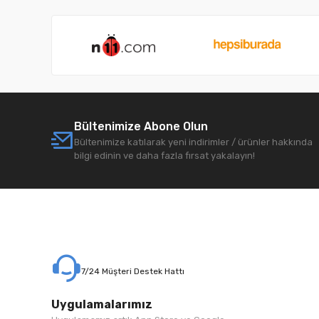
Bültenimize Abone Olun
Bültenimize katılarak yeni indirimler / ürünler hakkında
bilgi edinin ve daha fazla fırsat yakalayın!
7/24 Müşteri Destek Hattı
Uygulamalarımız