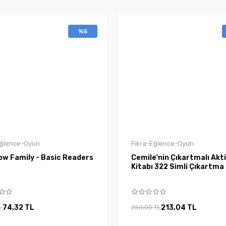
%5
Eğlence-Oyun
Fıkra-Eğlence-Oyun
ow Family - Basic Readers
Cemile'nin Çıkartmalı Akt
Kitabı 322 Simli Çıkartma
74,32 TL
213,04 TL
L
250,00 TL