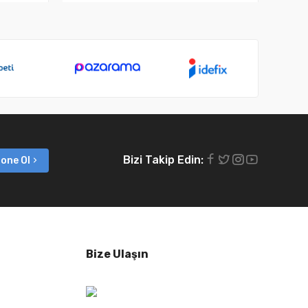
Bizi Takip Edin:
one Ol
Bize Ulaşın