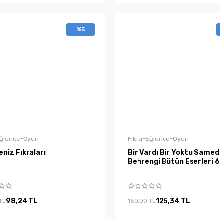
%5
Eğlence-Oyun
Fıkra-Eğlence-Oyun
niz Fıkraları
Bir Vardı Bir Yoktu Samed
Behrengi Bütün Eserleri 6
98,24 TL
125,34 TL
TL
150,00 TL