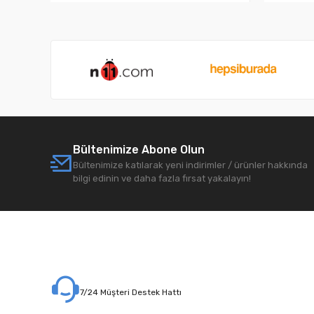
Bültenimize Abone Olun
Bültenimize katılarak yeni indirimler / ürünler hakkında
bilgi edinin ve daha fazla fırsat yakalayın!
7/24 Müşteri Destek Hattı