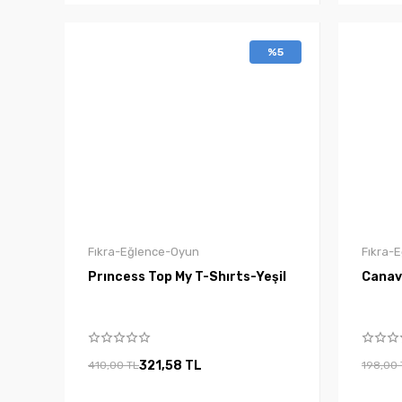
%5
Fıkra-Eğlence-Oyun
Fıkra-
Prıncess Top My T-Shırts-Yeşil
Canava
321,58 TL
410,00 TL
198,00 