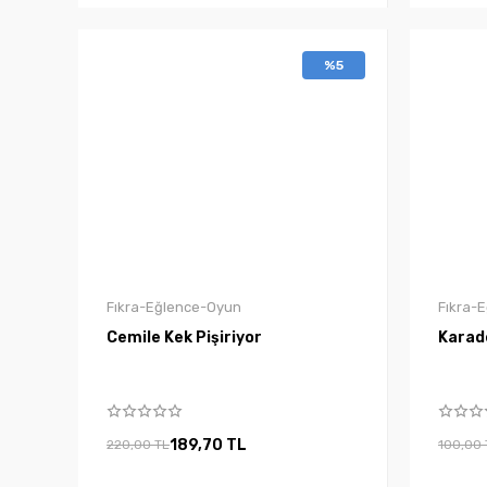
%5
Fıkra-Eğlence-Oyun
Fıkra-
Cemile Kek Pişiriyor
Karade
189,70 TL
220,00 TL
100,00 