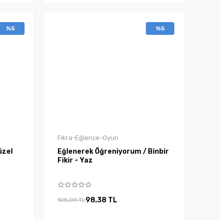
%5
%5
Fıkra-Eğlence-Oyun
üzel
Eğlenerek Öğreniyorum / Binbir
Fikir - Yaz
98,38 TL
105,00 TL