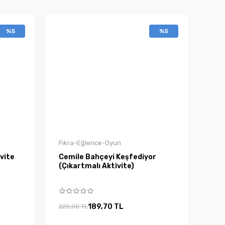
%5
%5
Fıkra-Eğlence-Oyun
ivite
Cemile Bahçeyi Keşfediyor
(Çıkartmalı Aktivite)
189,70 TL
220,00 TL