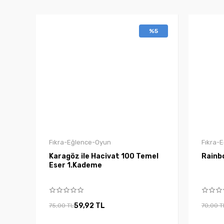
%5
Fıkra-Eğlence-Oyun
Fıkra-
Karagöz ile Hacivat 100 Temel
Rainb
Eser 1.Kademe
59,92 TL
75,00 TL
70,00 T