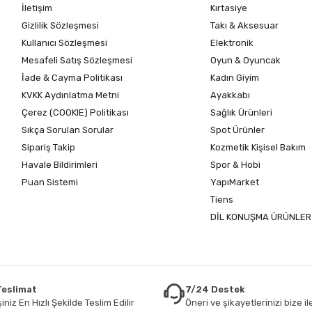
İletişim
Kırtasiye
Gizlilik Sözleşmesi
Takı & Aksesuar
Kullanıcı Sözleşmesi
Elektronik
Mesafeli Satış Sözleşmesi
Oyun & Oyuncak
İade & Cayma Politikası
Kadın Giyim
KVKK Aydınlatma Metni
Ayakkabı
Çerez (COOKIE) Politikası
Sağlık Ürünleri
Sıkça Sorulan Sorular
Spot Ürünler
Sipariş Takip
Kozmetik Kişisel Bakım
Havale Bildirimleri
Spor & Hobi
Puan Sistemi
YapıMarket
Tiens
DİL KONUŞMA ÜRÜNLER
 Teslimat
7/24 Destek
iniz En Hızlı Şekilde Teslim Edilir
Öneri ve şikayetlerinizi bize ile