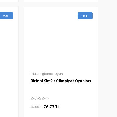
%5
%5
Fıkra-Eğlence-Oyun
Birinci Kim? / Olimpiyat Oyunları
76,77 TL
75,00 TL