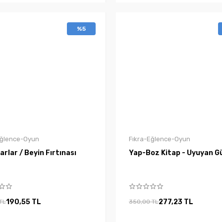
%5
Eğlence-Oyun
Fıkra-Eğlence-Oyun
rlar / Beyin Fırtınası
Yap-Boz Kitap - Uyuyan G
190,55 TL
277,23 TL
TL
350,00 TL