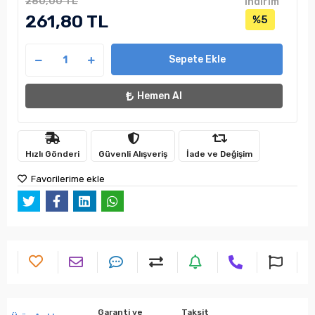
280,00 TL
indirim
261,80 TL
%5
Sepete Ekle
Hemen Al
Hızlı Gönderi
Güvenli Alışveriş
İade ve Değişim
Favorilerime ekle
Garanti ve
Taksit