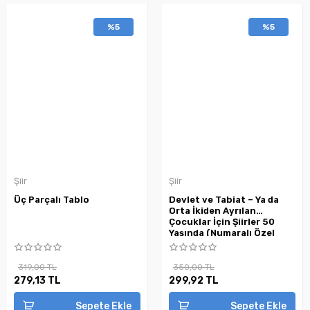
%5
%5
Şiir
Şiir
Üç Parçalı Tablo
Devlet ve Tabiat – Ya da
Orta İkiden Ayrılan
Çocuklar İçin Şiirler 50
Yaşında (Numaralı Özel
Baskı)
319,00 TL
350,00 TL
279,13 TL
299,92 TL
Sepete Ekle
Sepete Ekle