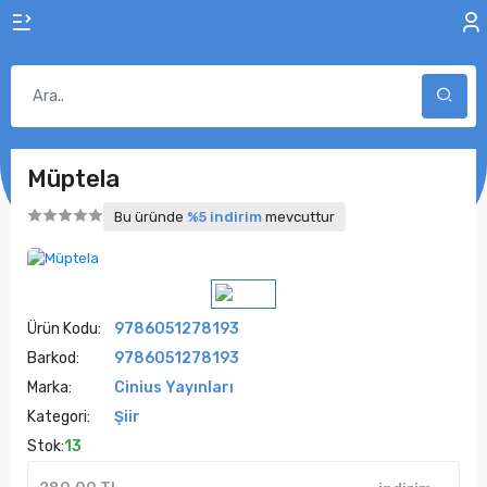
Müptela
Bu üründe
%5 indirim
mevcuttur
Ürün Kodu:
9786051278193
Barkod:
9786051278193
Marka:
Cinius Yayınları
Kategori:
Şiir
Stok:
13