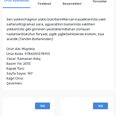
Ürün Açıklaması
Yorumlar
Teslimat
Seçenekleri
Sen yokkenYagmur yüklü bulutlarinMercan kayaliklarinda sakli
saltanatiUgramaz yara, agyaraEkin baslarinda sakliSen
yokkenCiliz gibi görünen yesilciklerinBahari zorlayan
nadanlariSükûtun feryadi, çiglik çiglikDehlizlerde kivilcim, ziya
arardik.(Tanitim Bülteninden)
Ürün Adı: Müptela
Ürün Kodu: 9786051278193
Yazar: Ramazan Ateş
Basım Yılı: 2013
Kapak Türü:
Sayfa Sayısı: 147
Kağıt Cinsi:
Çevirmen:
%5
%5