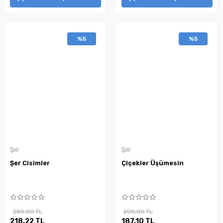
%5
%5
Şiir
Şiir
Şer Cisimler
Çiçekler Üşümesin
280,00 TL
200,00 TL
218,22 TL
187,10 TL