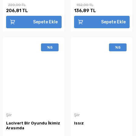
220,00 TL
152,00 TL
206,81 TL
136,89 TL
Sepete Ekle
Sepete Ekle
%5
%5
Şiir
Şiir
Lacivert Bir Oyundu İkimiz
Issız
Arasında