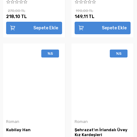
270,00 TL
190,00 TL
218,10 TL
149,11 TL
Sepete Ekle
Sepete Ekle
%5
%5
Roman
Roman
Kubilay Han
Şehrazat’ın İrlandalı Üvey
Kız Kardeşleri