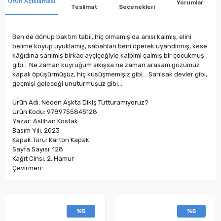
Ürün Açıklaması
Yorumlar
Teslimat
Seçenekleri
Ben de dönüp baktım tabii, hiç olmamış da anısı kalmış, elini
belime koyup uyuklamış, sabahları beni öperek uyandırmış, kese
kâğıdına sarılmış birkaç ayçiçeğiyle kalbimi çalmış bir çocukmuş
gibi… Ne zaman kuyruğum sıkışsa ne zaman arasam gözümüz
kapalı öpüşürmüşüz, hiç küsüşmemişiz gibi… Sarılsak devler gibi,
geçmişi geleceği unuturmuşuz gibi…
Ürün Adı: Neden Aşkta Dikiş Tutturamıyoruz?
Ürün Kodu: 9789755845128
Yazar: Aslıhan Kostak
Basım Yılı: 2023
Kapak Türü: Karton Kapak
Sayfa Sayısı: 128
Kağıt Cinsi: 2. Hamur
Çevirmen:
%5
%5