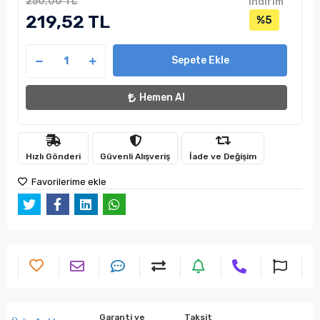
250,00 TL
indirim
219,52 TL
%5
Sepete Ekle
Hemen Al
Hızlı Gönderi
Güvenli Alışveriş
İade ve Değişim
Favorilerime ekle
Garanti ve
Taksit