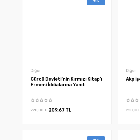
%5
Diğer
Diğer
Gürcü Devleti’nin Kırmızı Kitap’ı
Akp İş
Ermeni İddialarına Yanıt
209,67 TL
220,00 TL
220,00