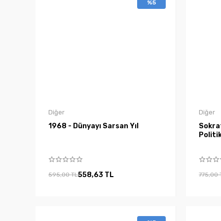
%5
Diğer
Diğer
1968 - Dünyayı Sarsan Yıl
Sokra
Politi
558,63 TL
595,00 TL
775,00 