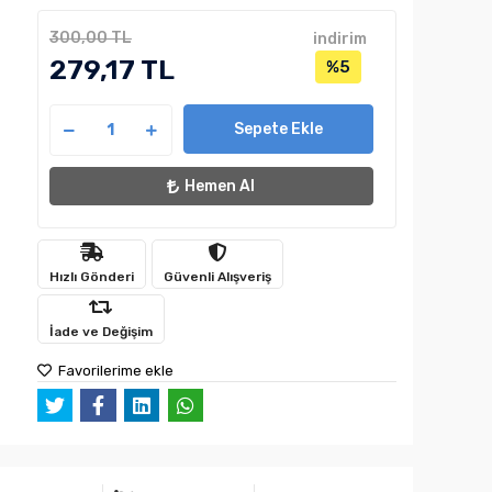
300,00 TL
indirim
279,17 TL
%5
Sepete Ekle
Hemen Al
Hızlı Gönderi
Güvenli Alışveriş
İade ve Değişim
Favorilerime ekle