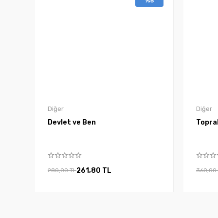
%5
Diğer
Diğer
Devlet ve Ben
Toprak
261,80 TL
280,00 TL
360,00