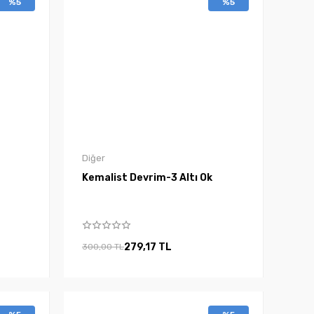
%5
%5
Diğer
Kemalist Devrim-3 Altı Ok
279,17 TL
300,00 TL