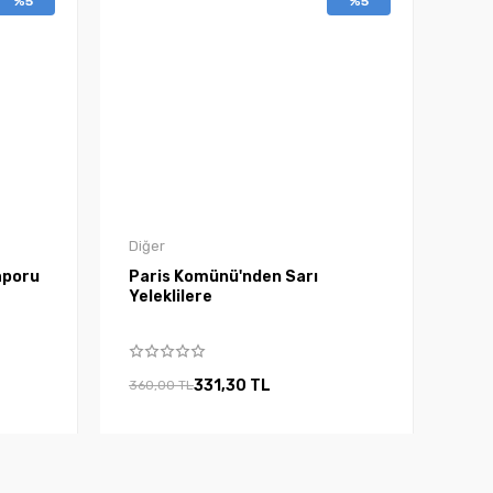
%5
%5
Diğer
aporu
Paris Komünü'nden Sarı
Yeleklilere
331,30 TL
360,00 TL