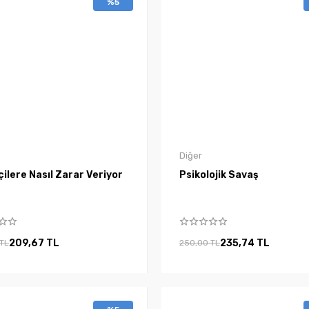
%5
Diğer
çilere Nasıl Zarar Veriyor
Psikolojik Savaş
209,67 TL
235,74 TL
 TL
250,00 TL