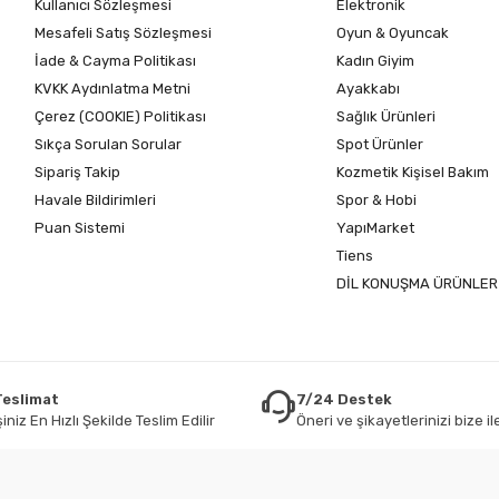
Kullanıcı Sözleşmesi
Elektronik
Mesafeli Satış Sözleşmesi
Oyun & Oyuncak
İade & Cayma Politikası
Kadın Giyim
KVKK Aydınlatma Metni
Ayakkabı
Çerez (COOKIE) Politikası
Sağlık Ürünleri
Sıkça Sorulan Sorular
Spot Ürünler
Sipariş Takip
Kozmetik Kişisel Bakım
Havale Bildirimleri
Spor & Hobi
Puan Sistemi
YapıMarket
Tiens
DİL KONUŞMA ÜRÜNLER
 Teslimat
7/24 Destek
iniz En Hızlı Şekilde Teslim Edilir
Öneri ve şikayetlerinizi bize ile