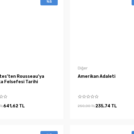
%5
Diğer
tes’ten Rousseau’ya
Amerikan Adaleti
ka Felsefesi Tarihi
641,62 TL
235,74 TL
TL
250,00 TL