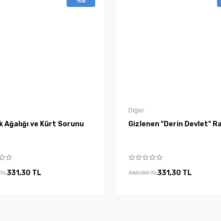
%5
Diğer
 Ağalığı ve Kürt Sorunu
Gizlenen "Derin Devlet" R
331,30 TL
331,30 TL
 TL
360,00 TL