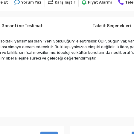
e Et
Yorum Yaz
Karşılaştır
Fiyat Alarmı
Tele
Garanti ve Teslimat
Taksit Seçenekleri
 ve soldaki yansıması olan "Yeni Solculuğun" eleştirisidir. ÖDP, bugün var, y
sı olmaya devam edecektir. Bu kitap, yalnızca eleştiri değildir. İktidar, p
 laiklik, sınıfsal mevzilenme, ideoloji ve kültür konularında neoliberal "s
nin" liberalleşme süreci ve geleceği değerlendirmiştir.