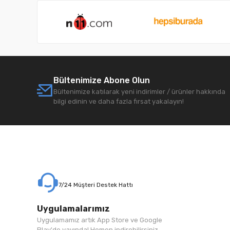
Bültenimize Abone Olun
Bültenimize katılarak yeni indirimler / ürünler hakkında
bilgi edinin ve daha fazla fırsat yakalayın!
7/24 Müşteri Destek Hattı
Uygulamalarımız
Uygulamamız artık App Store ve Google
Play'de yayında! Hemen indirebilirsiniz.