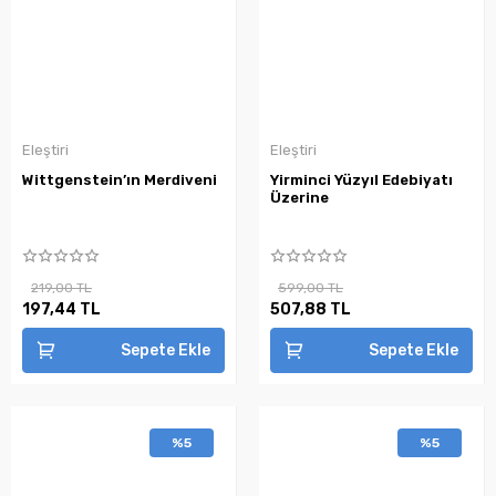
Eleştiri
Eleştiri
Wittgenstein’ın Merdiveni
Yirminci Yüzyıl Edebiyatı
Üzerine
219,00 TL
599,00 TL
197,44 TL
507,88 TL
Sepete Ekle
Sepete Ekle
%5
%5