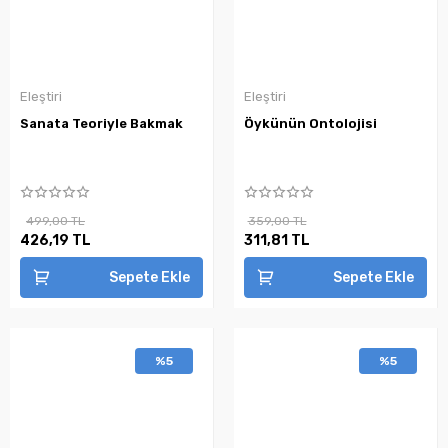
Eleştiri
Eleştiri
Sanata Teoriyle Bakmak
Öykünün Ontolojisi
499,00 TL
359,00 TL
426,19 TL
311,81 TL
Sepete Ekle
Sepete Ekle
%5
%5