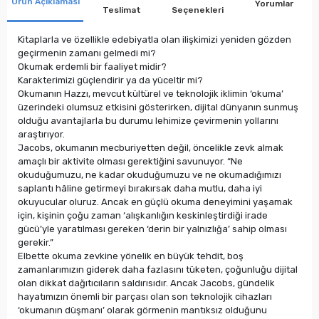
Ürün Açıklaması
Yorumlar
Teslimat
Seçenekleri
Kitaplarla ve özellikle edebiyatla olan ilişkimizi yeniden gözden
geçirmenin zamanı gelmedi mi?
Okumak erdemli bir faaliyet midir?
Karakterimizi güçlendirir ya da yüceltir mi?
Okumanın Hazzı, mevcut kültürel ve teknolojik iklimin ‘okuma’
üzerindeki olumsuz etkisini gösterirken, dijital dünyanın sunmuş
olduğu avantajlarla bu durumu lehimize çevirmenin yollarını
araştırıyor.
Jacobs, okumanın mecburiyetten değil, öncelikle zevk almak
amaçlı bir aktivite olması gerektiğini savunuyor. “Ne
okuduğumuzu, ne kadar okuduğumuzu ve ne okumadığımızı
saplantı hâline getirmeyi bırakırsak daha mutlu, daha iyi
okuyucular oluruz. Ancak en güçlü okuma deneyimini yaşamak
için, kişinin çoğu zaman ‘alışkanlığın keskinleştirdiği irade
gücü’yle yaratılması gereken ‘derin bir yalnızlığa’ sahip olması
gerekir.”
Elbette okuma zevkine yönelik en büyük tehdit, boş
zamanlarımızın giderek daha fazlasını tüketen, çoğunluğu dijital
olan dikkat dağıtıcıların saldırısıdır. Ancak Jacobs, gündelik
hayatımızın önemli bir parçası olan son teknolojik cihazları
‘okumanın düşmanı’ olarak görmenin mantıksız olduğunu