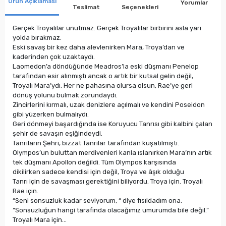
Ürün Açıklaması
Yorumlar
Teslimat
Seçenekleri
Gerçek Troyalılar unutmaz. Gerçek Troyalılar birbirini asla yarı
yolda bırakmaz.
Eski savaş bir kez daha alevlenirken Mara, Troya’dan ve
kaderinden çok uzaktaydı.
Laomedon’a döndüğünde Meadros’la eski düşmanı Penelop
tarafından esir alınmıştı ancak o artık bir kutsal gelin değil,
Troyalı Mara’ydı. Her ne pahasına olursa olsun, Rae’ye geri
dönüş yolunu bulmak zorundaydı.
Zincirlerini kırmalı, uzak denizlere açılmalı ve kendini Poseidon
gibi yüzerken bulmalıydı.
Geri dönmeyi başardığında ise Koruyucu Tanrısı gibi kalbini çalan
şehir de savaşın eşiğindeydi.
Tanrıların Şehri, bizzat Tanrılar tarafından kuşatılmıştı.
Olympos’un buluttan merdivenleri kanla ıslanırken Mara’nın artık
tek düşmanı Apollon değildi. Tüm Olympos karşısında
dikilirken sadece kendisi için değil, Troya ve âşık olduğu
Tanrı için de savaşması gerektiğini biliyordu. Troya için. Troyalı
Rae için.
“Seni sonsuzluk kadar seviyorum, “ diye fısıldadım ona.
“Sonsuzluğun hangi tarafında olacağımız umurumda bile değil.”
Troyalı Mara için...