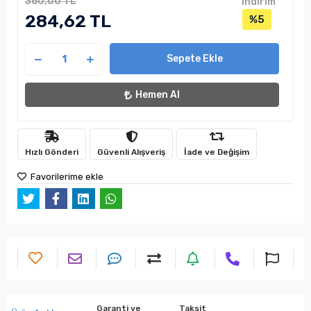
360,00 TL
indirim
284,62 TL
%5
Sepete Ekle
Hemen Al
Hızlı Gönderi
Güvenli Alışveriş
İade ve Değişim
Favorilerime ekle
Garanti ve
Taksit