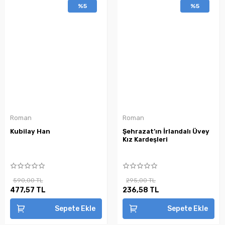
%5
%5
Roman
Roman
Kubilay Han
Şehrazat’ın İrlandalı Üvey
Kız Kardeşleri
590,00 TL
295,00 TL
477,57 TL
236,58 TL
Sepete Ekle
Sepete Ekle