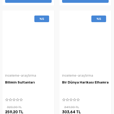
%5
%5
inceleme-araştırma
inceleme-araştırma
Bilimin Sultanları
Bir Dünya Harikası Elhamra
320,00 TL
349,00 TL
259,20 TL
303,64 TL