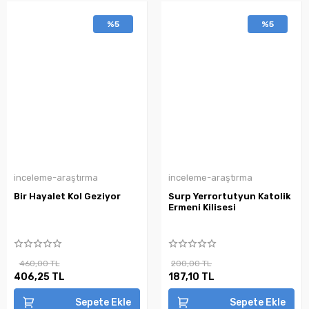
%5
%5
inceleme-araştırma
inceleme-araştırma
Bir Hayalet Kol Geziyor
Surp Yerrortutyun Katolik
Ermeni Kilisesi
460,00 TL
200,00 TL
406,25 TL
187,10 TL
Sepete Ekle
Sepete Ekle