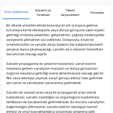
Garanti ve
Taksit
Ürün Açıklaması
Yorumlar
Teslimat
Seçenekleri
Bir ülkede yönetimi elinde bulunduran erk iş başına gelince
kurumlara kendi ideolojisine veya dünya görüşüne yakın kişileri
getirdiği ortamda adaletten, gelişmekten, çağdaş medeniyetler
seviyesine çıkmaktan söz edilemez. Dolayısıyla, böyle bir
ortamda kültür ve sanatın da bu kişilerin dar kalıplarında belirli
çerçeve dışına çıkamayacağı, sanatın da o idarenin hizmetkârı
durumunda olacağı açıktır.
Sanatın propaganda ile yollarının kesişmesi; sanat eserini
meydana getiren sanatçının inançları ve dünya görüşünün
özgürce meydana getirdiği esere aktarılmasıyla olacağı gibi bir
fikir veya ideolojiyi yaymak, karşıt görüşü etkisiz hale getirmek
için sanat ve sanatçıdan yararlanma şeklindedir.
Sanatın bir siyaset aracı veya bir propaganda aracı olarak
kullanılması, sanatın özerkliğini ve özgünlüğünü kaybetmesi
tehlikesini de beraberinde getirmektedir. Bu durumu sanatçının
bağımsızlığını yitirmesine, sanatın belli bir ideolojiye hizmet
etmesi ve onun bayraktarlığına soyunması anlamına gelir.