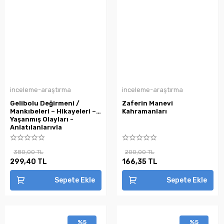
inceleme-araştırma
inceleme-araştırma
Gelibolu Değirmeni /
Zaferin Manevi
Mankıbeleri – Hikayeleri –
Kahramanları
Yaşanmış Olayları -
Anlatılanlarıyla
380,00 TL
200,00 TL
299,40 TL
166,35 TL
Sepete Ekle
Sepete Ekle
%5
%5