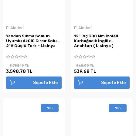
El Aletleri
El Aletleri
Yandan Sıkma Somun
12'' İnç 300 Mm İzoleli
Uyumlu Akülü Cırcır Kolu
Kurbağacık İngiliz
21V Güçlü Tork - Lisinya
Anahtarı ( Lisinya )
3.788,19 TL
568,09 TL
3.598,78 TL
539,68 TL
Sepete Ekle
Sepete Ekle
%5
%5