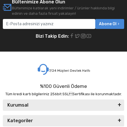
Bültenimize Abone Olun
Bültenimize katılarak yeni indirimler / ürünler hakkında bilgi
edinin ve daha fazla fırsat yakalayın!
Abone Ol
Bizi Takip Edin:
7/24 Müşteri Destek Hattı
%100 Güvenli Ödeme
Tüm kredi kartı bilgileriniz 256bit SSLSertifikası ile korunmaktadır.
Kurumsal
Kategoriler