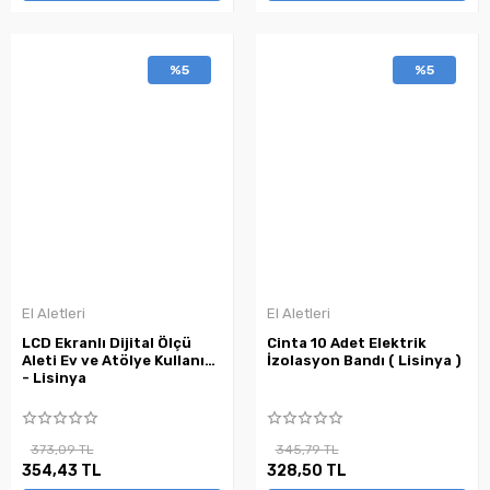
%5
%5
El Aletleri
El Aletleri
LCD Ekranlı Dijital Ölçü
Cinta 10 Adet Elektrik
Aleti Ev ve Atölye Kullanımı
İzolasyon Bandı ( Lisinya )
- Lisinya
373,09 TL
345,79 TL
354,43 TL
328,50 TL