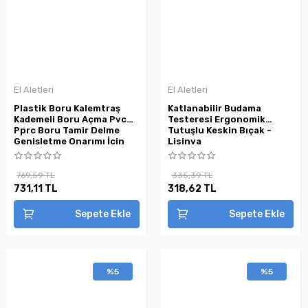
El Aletleri
El Aletleri
Plastik Boru Kalemtraş
Katlanabilir Budama
Kademeli Boru Açma Pvc
Testeresi Ergonomik
Pprc Boru Tamir Delme
Tutuşlu Keskin Bıçak -
Genişletme Onarımı İçin
Lisinya
3lü Havşa Seti ( Lisinya )
769,59 TL
335,39 TL
731,11 TL
318,62 TL
Sepete Ekle
Sepete Ekle
%5
%5