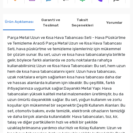
Garanti ve
Taksit
Ürün Açıklaması
Yorumlar
Teslimat
Seçenekleri
Parça Metal Uzun ve Kısa Hava Tabancası Seti - Hava Püskürtme
ve Temizleme Aracı5 Parça Metal Uzun ve Kısa Hava Tabancası
Seti, hava püskürtme ve temizleme işlemleriniz için mükemmel
bir çözüm sunar. Bu set, uzun ve kısa hava tabancalarıyla birlikte
gelir, böylece farklı alanlarda ve zorlu noktalarda rahatça
kullanabilirsiniz.Uzun ve Kısa Hava Tabancaları: Bu set, hem uzun
hem de kısa hava tabancalarını içerir. Uzun hava tabancası,
uzak noktalara erişim sağlarken kısa hava tabancası daha dar
ve hassas alanlarda kullanım için idealdir. Bu çeşitlilik, farklı
ihtiyaçlarınıza uygunluk sağlar.Dayanıklı Metal Yapı: Hava
tabancaları yüksek kaliteli metal malzemeden üretilmiştir, bu da
uzun ömürlü dayanıklılık sağlar. Bu set, yoğun kullanım ve zorlu
koşullar için mükemmel bir seçenektir.Çeşitli Kullanım Alanları: Bu
set, otomotiv bakımı, evde temizlik, elektronik cihazların temizliği
ve daha birçok alanda kullanılabilir. Hava tabancaları, toz, kir,
talaş ve diğer partiküllerin hızlı ve etkili bir şekilde
uzaklaştırılmasına yardımcı olur.Hızlı ve Kolay Kullanım: Uzun ve