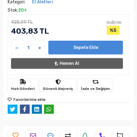
Kategori:
El Aletleri
Stok:
20+
425,09 TL
indirim
403,83 TL
%5
Sepete Ekle
Hemen Al
Hızlı Gönderi
Güvenli Alışveriş
İade ve Değişim
Favorilerime ekle