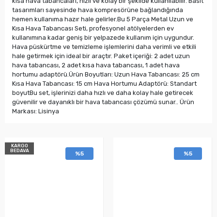
kısa hava tabancaları, hızlı ve kolay bir şekilde kullanılabilir. Basit
tasarımları sayesinde hava kompresörüne bağlandığında
hemen kullanıma hazır hale gelirler.Bu 5 Parça Metal Uzun ve
Kısa Hava Tabancası Seti, profesyonel atölyelerden ev
kullanımına kadar geniş bir yelpazede kullanım için uygundur.
Hava püskürtme ve temizleme işlemlerini daha verimli ve etkili
hale getirmek için ideal bir araçtır. Paket içeriği: 2 adet uzun
hava tabancası, 2 adet kısa hava tabancası, 1 adet hava
hortumu adaptörü.Ürün Boyutları: Uzun Hava Tabancası: 25 cm
Kısa Hava Tabancası: 15 cm Hava Hortumu Adaptörü: Standart
boyutBu set, işlerinizi daha hızlı ve daha kolay hale getirecek
güvenilir ve dayanıklı bir hava tabancası çözümü sunar.. Ürün
Markası: Lisinya
KARGO
BEDAVA
%5
%5