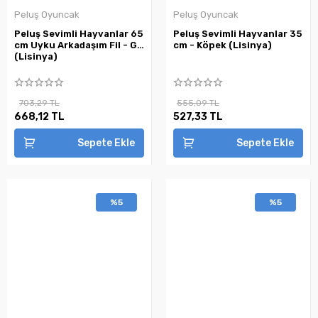
Peluş Oyuncak
Peluş Oyuncak
Peluş Sevimli Hayvanlar 65
Peluş Sevimli Hayvanlar 35
cm Uyku Arkadaşım Fil - Gri
cm - Köpek (Lisinya)
(Lisinya)
703,29 TL
555,09 TL
668,12 TL
527,33 TL
Sepete Ekle
Sepete Ekle
%5
%5