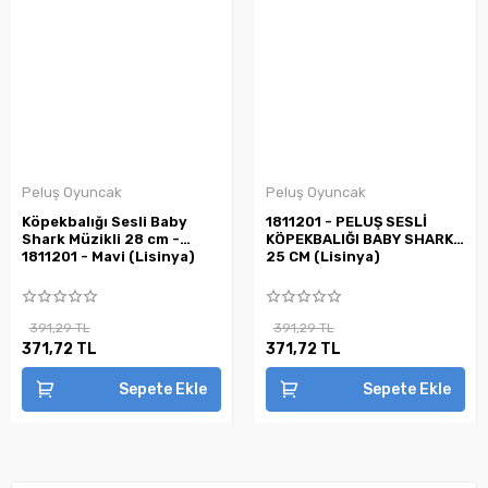
Peluş Oyuncak
Peluş Oyuncak
Köpekbalığı Sesli Baby
1811201 - PELUŞ SESLİ
Shark Müzikli 28 cm -
KÖPEKBALIĞI BABY SHARK
1811201 - Mavi (Lisinya)
25 CM (Lisinya)
391,29 TL
391,29 TL
371,72 TL
371,72 TL
Sepete Ekle
Sepete Ekle