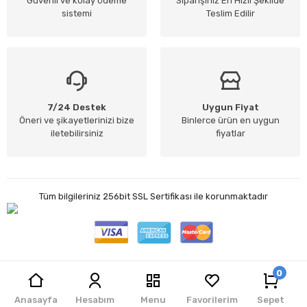
Güvenli ve kolay ödeme
Siparişiniz En Hızlı Şekilde
sistemi
Teslim Edilir
7/24 Destek
Uygun Fiyat
Öneri ve şikayetlerinizi bize
Binlerce ürün en uygun
iletebilirsiniz
fiyatlar
Tüm bilgileriniz 256bit SSL Sertifikası ile korunmaktadır
0
Jet Teknoloji
| E-ticaret Paketleri ile hazırlanmıştır.
Anasayfa
Hesabım
Menu
Favorilerim
Sepet