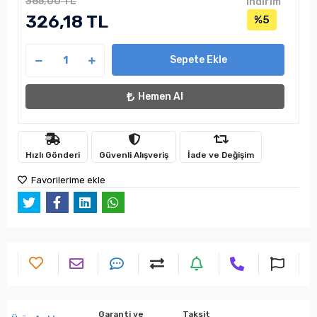
365,00 TL
indirim
326,18 TL
%5
Sepete Ekle
Hemen Al
Hızlı Gönderi
Güvenli Alışveriş
İade ve Değişim
Favorilerime ekle
Garanti ve
Taksit