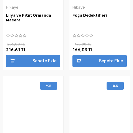
Hikaye
Hikaye
Lilya ve Pıtır: Ormanda
Foça Dedektifleri
Macera
235,00 TL
175,00 TL
216,61 TL
166,03 TL
Sepete Ekle
Sepete Ekle
%5
%5