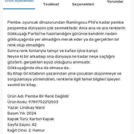
Ürün Açıklaması
Yorumlar
Teslimat
Seçenekleri
Pembe, oyuncak dinazorundan filamingosu Phil'e kadar pembe
pespembe dünyasını çok sevmektedir. Ama ana ve ara renklerin
Gökkuşağı Partisi'ne hazırlandığını görünce kendinin neden
gökkuşağında yer almadığını merak eder ya da gerçekten bir
renk olup olmadığını.
Sonra renk tonlarıyla tanışır ve kafası iyice karışır.
Neyse ki bir arkadaşı ona dünyaya ne kadar neşe saçtığını
gösterir, gerçekten eşsiz olduğunu anımsatır.
Gökkuşağında olsa da olmasa da...
Bu Kitap Gri kitabının yazarından yine çocukları düşünmeye ve
sorgulamaya yönlendiren, renklerle ilgili temel bilgileri işleyen
sevimli bir kitap.
Ürün Adı: Pembe Bir Renk Değildir
Ürün Kodu: 9789752212503
Yazar: Lindsay Ward
Basım Yılı: 2024
Kapak Türü: Karton Kapak
Sayfa Sayısı: 42
Kağıt Cinsi: 2. Hamur