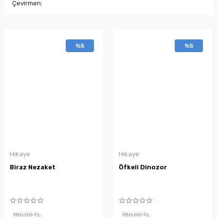
Çevirmen:
%5
%5
Hikaye
Hikaye
Biraz Nezaket
Öfkeli Dinozor
180,00 TL
180,00 TL