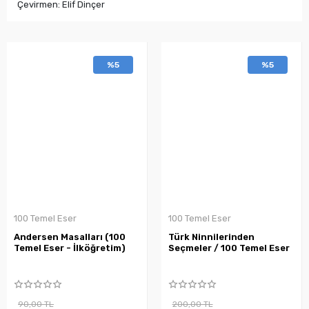
Çevirmen: Elif Dinçer
%5
%5
100 Temel Eser
100 Temel Eser
Andersen Masalları (100
Türk Ninnilerinden
Temel Eser - İlköğretim)
Seçmeler / 100 Temel Eser
90,00 TL
200,00 TL