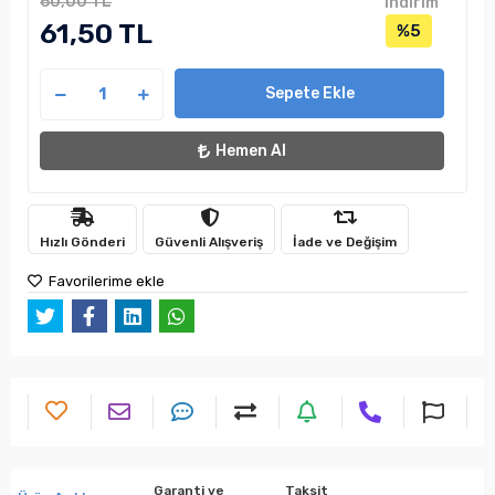
60,00 TL
indirim
61,50 TL
%5
Sepete Ekle
Hemen Al
Hızlı Gönderi
Güvenli Alışveriş
İade ve Değişim
Favorilerime ekle
Garanti ve
Taksit