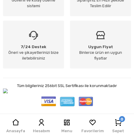
Güvenli ve kolay ödeme
Siparişiniz En Hızlı Şekilde
sistemi
Teslim Edilir
7/24 Destek
Uygun Fiyat
Öneri ve şikayetlerinizi bize
Binlerce ürün en uygun
iletebilirsiniz
fiyatlar
Tüm bilgileriniz 256bit SSL Sertifikası ile korunmaktadır
0
Jet Teknoloji
| E-ticaret Paketleri ile hazırlanmıştır.
Anasayfa
Hesabım
Menu
Favorilerim
Sepet