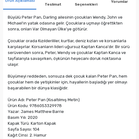
Ürün Açıklaması
Yorumlar
Teslimat
Seçenekleri
Büyülü Peter Pan, Darling ailesinin çocukları Wendy, John ve
Michael'ın yatak odasına gelir. Çocuklara uçmayı öğrettikten
sonra, onları Var Olmayan Ülke'ye götürür.
Çocuklar orada Kızılderililer, kurtlar, deniz kızları ve korsanlarla
karşılaşırlar. Korsanların lideri uğursuz Kaptan Kanca'dır. Bir sürü
serüvenden sonra, Peter, Wendy ve çocuklar Kaptan Kanca ve
tayfalarıyla savaşırken, öykünün heyecanı doruk noktasına
ulaşır.
Büyümeyi reddeden, sonsuza dek çocuk kalan Peter Pan, hem
çocuklar hem de yetişkinler için, hayallerin başladığı yer olmayı
başarabilen bir dünya klasiğidir.
Ürün Adı: Peter Pan (Kısaltılmış Metin)
Ürün Kodu: 9786053329978
Yazar: James Matthew Barrie
Basım Yılı: 2020
Kapak Türü: Karton Kapak
Sayfa Sayısı: 104
Kağıt Cinsi: 2. Hamur