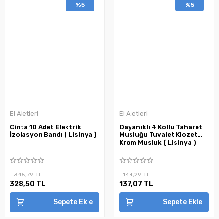
%5
%5
El Aletleri
El Aletleri
Cinta 10 Adet Elektrik
Dayanıklı 4 Kollu Taharet
İzolasyon Bandı ( Lisinya )
Musluğu Tuvalet Klozet
Krom Musluk ( Lisinya )
345,79 TL
144,29 TL
328,50 TL
137,07 TL
Sepete Ekle
Sepete Ekle