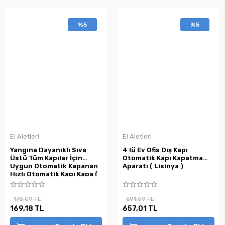
%5
%5
El Aletleri
El Aletleri
Yangına Dayanıklı Sıva
4 lü Ev Ofis Dış Kapı
Üstü Tüm Kapılar İçin
Otomatik Kapı Kapatma
Uygun Otomatik Kapanan
Aparatı ( Lisinya )
Hızlı Otomatik Kapı Kapa (
Lisinya )
178,09 TL
691,59 TL
169,18 TL
657,01 TL