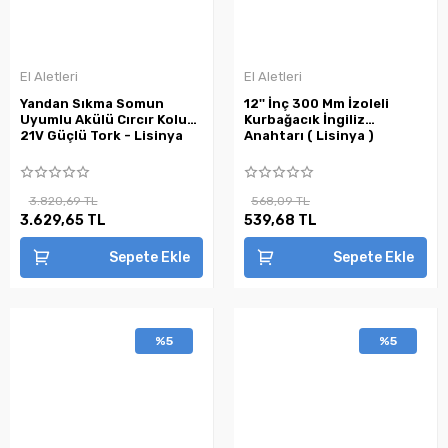
El Aletleri
El Aletleri
Yandan Sıkma Somun
12'' İnç 300 Mm İzoleli
Uyumlu Akülü Cırcır Kolu
Kurbağacık İngiliz
21V Güçlü Tork - Lisinya
Anahtarı ( Lisinya )
3.820,69 TL
568,09 TL
3.629,65 TL
539,68 TL
Sepete Ekle
Sepete Ekle
%5
%5