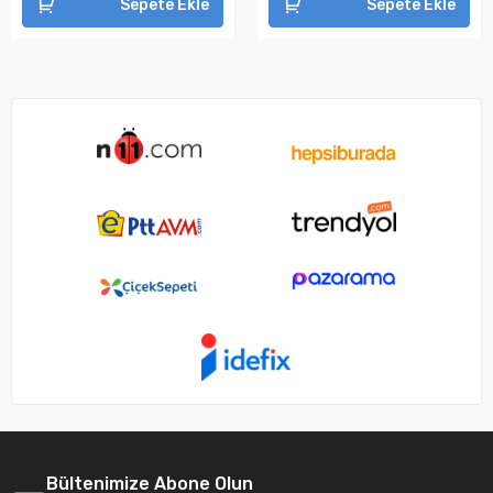
Sepete Ekle
Sepete Ekle
Bültenimize Abone Olun