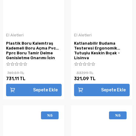
El Aletleri
El Aletleri
Plastik Boru Kalemtraş
Katlanabilir Budama
Kademeli Boru Açma Pvc
Testeresi Ergonomik
Pprc Boru Tamir Delme
Tutuşlu Keskin Bıçak -
Genişletme Onarımı İçin
Lisinya
3lü Havşa Seti ( Lisinya )
769,59 TL
337,99 TL
731,11 TL
321,09 TL
Sepete Ekle
Sepete Ekle
%5
%5