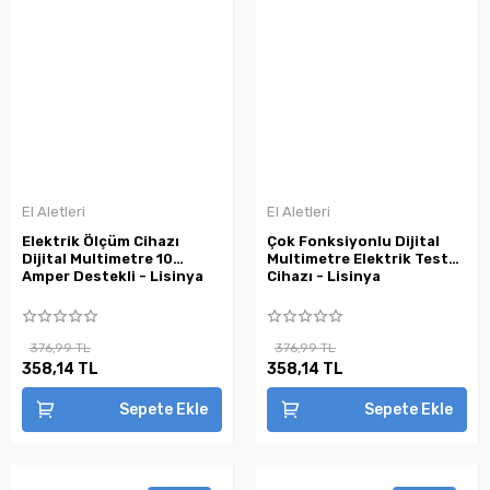
El Aletleri
El Aletleri
Elektrik Ölçüm Cihazı
Çok Fonksiyonlu Dijital
Dijital Multimetre 10
Multimetre Elektrik Test
Amper Destekli - Lisinya
Cihazı - Lisinya
376,99 TL
376,99 TL
358,14 TL
358,14 TL
Sepete Ekle
Sepete Ekle