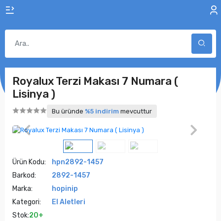
Royalux Terzi Makası 7 Numara (
Lisinya )
Bu üründe
%5 indirim
mevcuttur
Ürün Kodu:
hpn2892-1457
Barkod:
2892-1457
Marka:
hopinip
Kategori:
El Aletleri
Stok:
20+