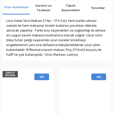
Garanti ve
Taksit
Ürün Açıklaması
Yorumlar
Teslimat
Seçenekleri
Lina Vidalı Terzi Makası (7 No - 17.5 Cm) Yerli üretim olması
sebebi ile hem makaslar birebir kullanıcı yorumları dikkate
alınarak yapılmış . Farklı boy seçenekleri ve sağlamlığı ile elinize
en uygun kesim makasını bulmanıza olanak sağlar. Uzun süre
biley tutan çeliği sayesinde uzun süreler körelmeyi
engellemenin yanı sıra defalarca bileylenebilerek uzun yıllar
kullanılabilir. 87Numara kesim makası 7inç (17.5cm) boyutu ile
hafif ve çok kullanışlıdır.. Ürün Markası: Lisinya
KARGO
BEDAVA
%5
%5