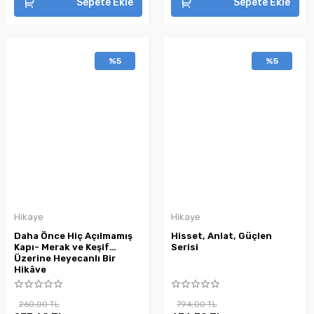
Sepete Ekle
Sepete Ekle
%5
%5
Hikaye
Hikaye
Daha Önce Hiç Açılmamış
Hisset, Anlat, Güçlen
Kapı- Merak ve Keşif
Serisi
Üzerine Heyecanlı Bir
Hikâye
260,00 TL
794,00 TL