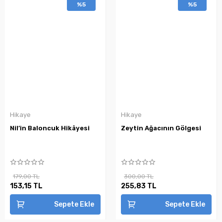
%5
%5
Hikaye
Hikaye
Nil’in Baloncuk Hikâyesi
Zeytin Ağacının Gölgesi
179,00 TL
300,00 TL
153,15 TL
255,83 TL
Sepete Ekle
Sepete Ekle