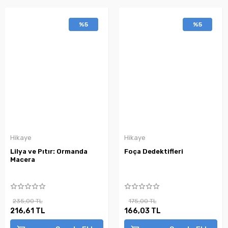
%5
%5
Hikaye
Hikaye
Lilya ve Pıtır: Ormanda
Foça Dedektifleri
Macera
235,00 TL
175,00 TL
216,61 TL
166,03 TL