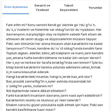
Garanti ve
Taksit
Ürün Açıklaması
Yorumlar
Teslimat
Seçenekleri
Fark ettin mi? Konu sensin! Kendi go¨zlerinle go¨rdu¨g?u¨n,
du¨s¸u¨ncelerin ve hislerinle var oldug?un bir du¨nyadasın. Her
davranışının, karşılaştığın olay ve kişilerin sebebi fark etsen de
etmesen de senin duygu ve düşüncelerinin imzasını taşıyor.
Peki, sen ömrünün her anına imzasını atan karakterini ne kadar
tanıyorsun? I?nsan, kendine du¨ru¨st oldug?unda kendini tanır.
Toplum algıları, âdetler, bilinc¸altı kalıpların ve inanc¸ların kendini
yas¸amana hatta kendini bilmene ne kadar izin veriyor dersin?
Her s¸eyi ve herkesi bir tarafa bıraktıg?ında sen kimsin? İşte bu
kitap kendi karakterini tanıma yolunda adımlarını sıklas¸tırmak
ic¸in sana kılavuzluk edecek.
Hangi karakterdeki insanlar, hangi is¸lerde bas¸arılı olur?
Bas¸arısızlık zannettig?in s¸eyler aslında mizacındaki bir
o¨zellig?in yanlıs¸ kullanımı mi?
İkili ilişkilerinde nelere dikkat etmelisin?
Farklı karakterli insanların davranıs¸larını nasıl ayırt edebilirsin?
Karakterinin olumlu ve olumsuz yo¨nleri nelerdir?
Kitabım sana bu güzel yolculukta eşlik etmek için hazır. Peki sen
kendini keşfetmeye hazır mısın?