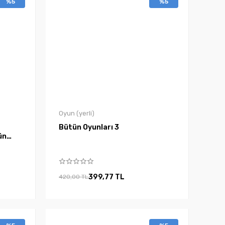
%5
%5
Oyun (yerli)
Bütün Oyunları 3
ün
399,77 TL
420,00 TL