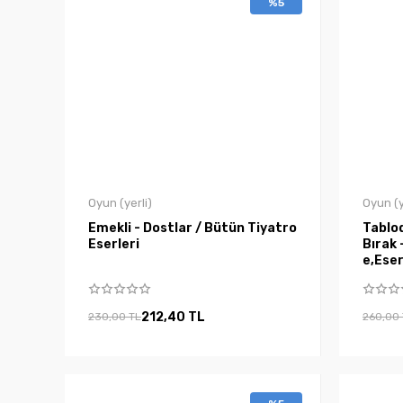
%5
Oyun (yerli)
Oyun (y
Emekli - Dostlar / Bütün Tiyatro
Tablo
Eserleri
Bırak 
e,Eser
212,40 TL
230,00 TL
260,00