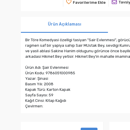
Tavsiy
Favorilerime Ekle
Ürün Açıklaması
Bir Töre Komedyasi özelligi tasiyan "Sair Evlenmesi", görücü 
ragmen saf bir yapiya sahip Sair MUstak Bey, sevdigi Kumru 
ve yasli ablasi Sakine Hanim oldugunu görünce önce bayilir
arkadasi Hikmet Bey yetisir. Hikmet Bey'in mahalle imamina v
Ürün Adı: Şair Evlenmesi
Ürün Kodu: 9786051000985
Yazar: Şinasi
Basım Yılı: 2008
Kapak Türü: Karton Kapak
Sayfa Sayısı: 59
Kağıt Cinsi: Kitap Kağıdı
Çevirmen: