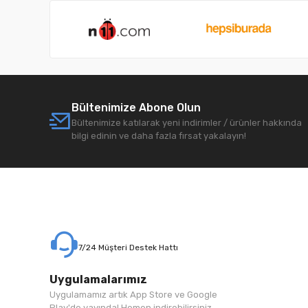
Bültenimize Abone Olun
Bültenimize katılarak yeni indirimler / ürünler hakkında
bilgi edinin ve daha fazla fırsat yakalayın!
7/24 Müşteri Destek Hattı
Uygulamalarımız
Uygulamamız artık App Store ve Google
Play'de yayında! Hemen indirebilirsiniz.