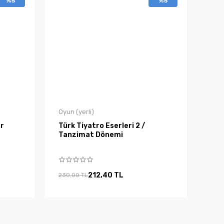
%5
%5
Oyun (yerli)
er
Türk Tiyatro Eserleri 2 /
Tanzimat Dönemi
212,40 TL
230,00 TL