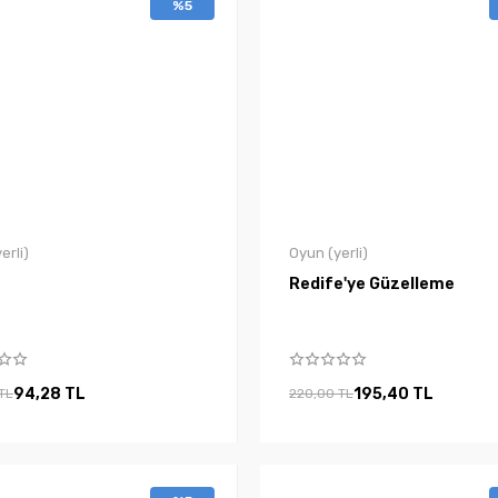
%5
erli)
Oyun (yerli)
Redife'ye Güzelleme
94,28 TL
195,40 TL
TL
220,00 TL