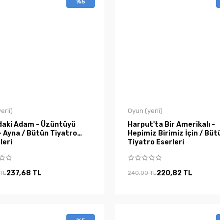
%5
erli)
Oyun (yerli)
daki Adam - Üzüntüyü
Harput'ta Bir Amerikalı -
- Ayna / Bütün Tiyatro
Hepimiz Birimiz İçin / Büt
leri
Tiyatro Eserleri
237,68 TL
220,82 TL
 TL
240,00 TL