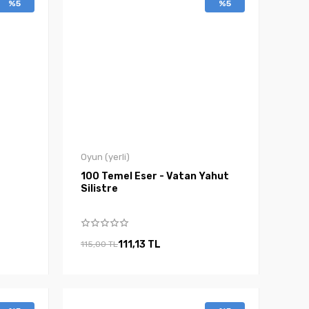
%5
%5
Oyun (yerli)
100 Temel Eser - Vatan Yahut
Silistre
111,13 TL
115,00 TL