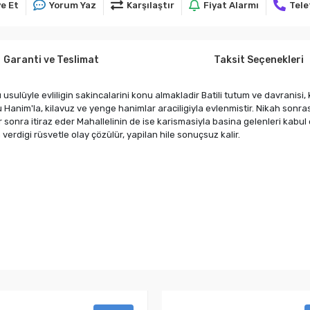
e Et
Yorum Yaz
Karşılaştır
Fiyat Alarmı
Tele
Garanti ve Teslimat
Taksit Seçenekleri
usulüyle evliligin sakincalarini konu almakladir Batili tutum ve davranisi, 
Hanim'la, kilavuz ve yenge hanimlar araciligiyla evlenmistir. Nikah sonrasi
 sonra itiraz eder Mahallelinin de ise karismasiyla basina gelenleri kab
erdigi rüsvetle olay çözülür, yapilan hile sonuçsuz kalir.