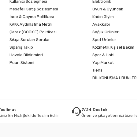
Kullanıcı Sözleşmesi
Elektronik
Mesafeli Satış Sözleşmesi
Oyun & Oyuncak
İade & Cayma Politikası
Kadın Giyim
KVKK Aydınlatma Metni
Ayakkabı
Çerez (COOKIE) Politikası
Sağlık Ürünleri
Sıkça Sorulan Sorular
Spot Ürünler
Sipariş Takip
Kozmetik Kişisel Bakım
Havale Bildirimleri
Spor & Hobi
Puan Sistemi
YapıMarket
Tiens
DİL KONUŞMA ÜRÜNLER
 Teslimat
7/24 Destek
iniz En Hızlı Şekilde Teslim Edilir
Öneri ve şikayetlerinizi bize ile