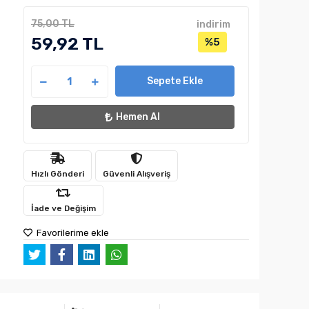
75,00 TL
indirim
59,92 TL
%5
Sepete Ekle
Hemen Al
Hızlı Gönderi
Güvenli Alışveriş
İade ve Değişim
Favorilerime ekle