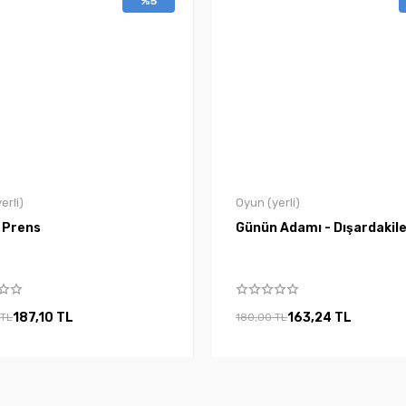
%5
erli)
Oyun (yerli)
 Prens
Günün Adamı - Dışardakil
187,10 TL
163,24 TL
 TL
180,00 TL