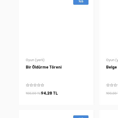
%5
Oyun (yerli)
Oyun (y
Bir Öldürme Töreni
Belge
94,28 TL
100,00 TL
100,00 