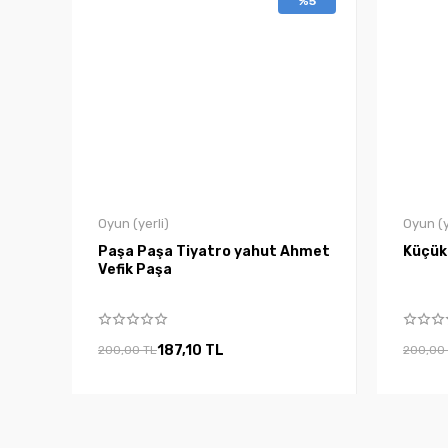
%5
Oyun (yerli)
Oyun (y
Paşa Paşa Tiyatro yahut Ahmet
Küçük
Vefik Paşa
187,10 TL
200,00 TL
200,00