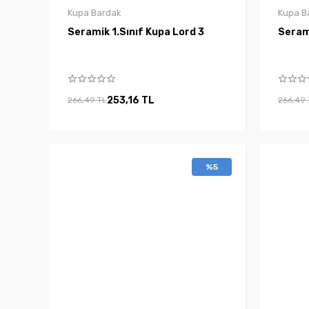
Kupa Bardak
Kupa B
Seramik 1.Sınıf Kupa Lord 3
253,16 TL
266,49 TL
266,49 
%5