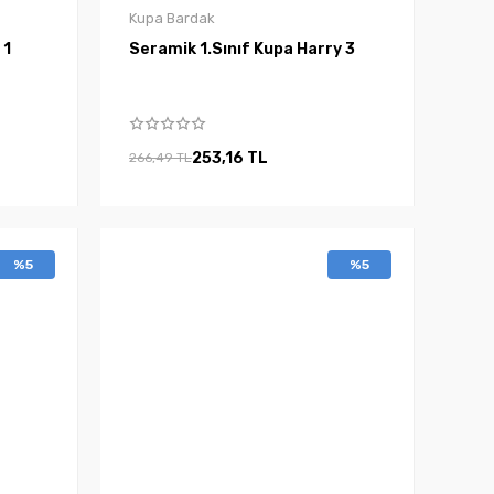
Kupa Bardak
Ninja 1
Seramik 1.Sınıf Kupa Harry 3
253,16 TL
266,49 TL
%5
%5