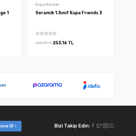
Kupa Bardak
Kupa Sponge 1
Seramik 1.Sınıf Kupa Frıends 3
253,16 TL
266,49 TL
Bizi Takip Edin:
one Ol