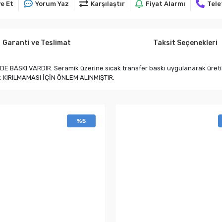
e Et
Yorum Yaz
Karşılaştır
Fiyat Alarmı
Tele
Garanti ve Teslimat
Taksit Seçenekleri
ASKI VARDIR. Seramik üzerine sıcak transfer baskı uygulanarak üretilmişt
ir. KIRILMAMASI İÇİN ÖNLEM ALINMIŞTIR.
%5