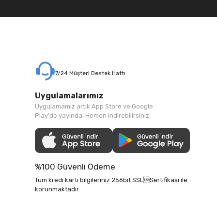
7/24 Müşteri Destek Hattı
Uygulamalarımız
Uygulamamız artık App Store ve Google
Play'de yayında! Hemen indirebilirsiniz.
%100 Güvenli Ödeme
Tüm kredi kartı bilgileriniz 256bit SSLSertifikası ile
korunmaktadır.