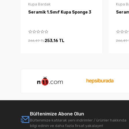
Kupa Bardak
Kupa B
Seramik 1.Sınıf Kupa Sponge 3
253,16 TL
266,49 TL
266,49 
Bültenimize Abone Olun
Bültenimize katılarak yeni indirimler / ürünler hakkında
bilgi edinin ve daha fazla fırsat yakalayın!