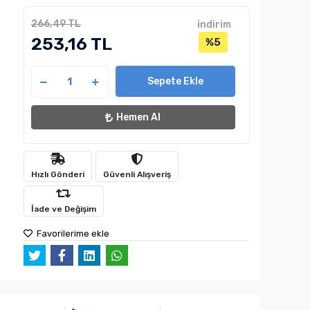
266,49 TL
indirim
253,16 TL
%5
Sepete Ekle
Hemen Al
Hızlı Gönderi
Güvenli Alışveriş
İade ve Değişim
Favorilerime ekle