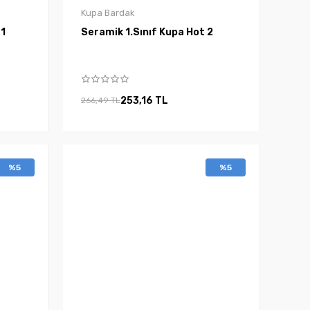
Kupa Bardak
ord 1
Seramik 1.Sınıf Kupa Hot 2
253,16 TL
266,49 TL
%5
%5