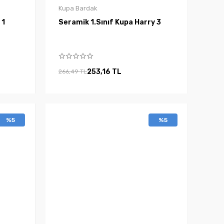
Kupa Bardak
Ninja 1
Seramik 1.Sınıf Kupa Harry 3
253,16 TL
266,49 TL
%5
%5