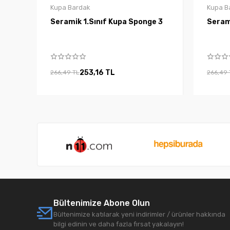
Kupa Bardak
Kupa B
Seramik 1.Sınıf Kupa Sponge 3
253,16 TL
266,49 TL
266,49 
Bültenimize Abone Olun
Bültenimize katılarak yeni indirimler / ürünler hakkında
bilgi edinin ve daha fazla fırsat yakalayın!