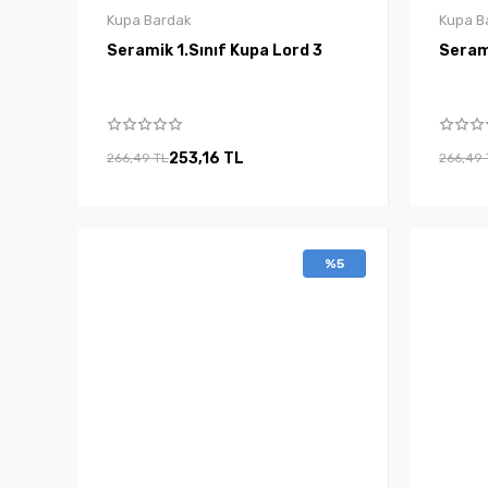
Kupa Bardak
Kupa B
Seramik 1.Sınıf Kupa Lord 3
253,16 TL
266,49 TL
266,49 
%5