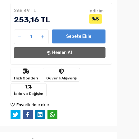
266,49 TL
indirim
253,16 TL
%5
Sepete Ekle
Hemen Al
Hızlı Gönderi
Güvenli Alışveriş
İade ve Değişim
Favorilerime ekle