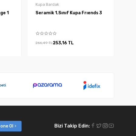
Kupa Bardak
Kupa Sponge 1
Seramik 1.Sınıf Kupa Frıends 3
253,16 TL
266,49 TL
Bizi Takip Edin:
one Ol