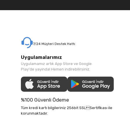
7/24 Müşteri Destek Hattı
Uygulamalarımız
Uygulamamız artık App Store ve Google
Play'de yayında! Hemen indirebilirsiniz.
%100 Güvenli Ödeme
Tüm kredi kartı bilgileriniz 256bit SSLSertifikası ile
korunmaktadır.