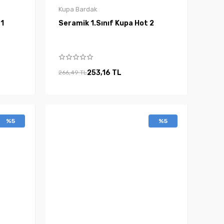
Kupa Bardak
ord 1
Seramik 1.Sınıf Kupa Hot 2
253,16 TL
266,49 TL
%5
%5