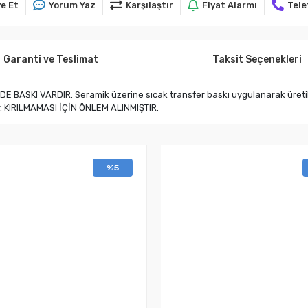
e Et
Yorum Yaz
Karşılaştır
Fiyat Alarmı
Tele
Garanti ve Teslimat
Taksit Seçenekleri
ASKI VARDIR. Seramik üzerine sıcak transfer baskı uygulanarak üretilmişt
ir. KIRILMAMASI İÇİN ÖNLEM ALINMIŞTIR.
%5