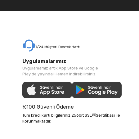
7/24 Müşteri Destek Hattı
Uygulamalarımız
Uygulamamız artık App Store ve Google
Play'de yayında! Hemen indirebilirsiniz.
%100 Güvenli Ödeme
Tüm kredi kartı bilgileriniz 256bit SSLSertifikası ile
korunmaktadır.