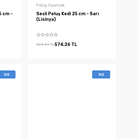
Peluş Oyuncak
5 cm -
Sesli Peluş Kedi 25 cm - Sarı
(Lisinya)
574,26 TL
604,49 TL
%5
%5