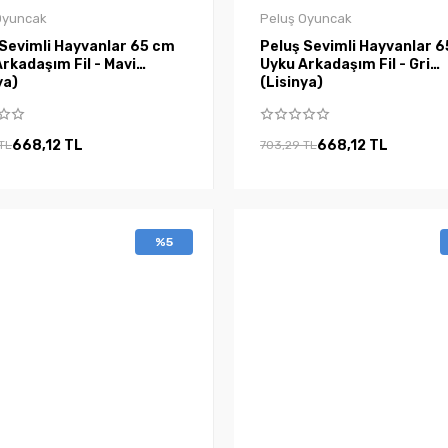
Oyuncak
Peluş Oyuncak
 Sevimli Hayvanlar 65 cm
Peluş Sevimli Hayvanlar 
rkadaşım Fil - Mavi
Uyku Arkadaşım Fil - Gri
ya)
(Lisinya)
668,12 TL
668,12 TL
TL
703,29 TL
%5