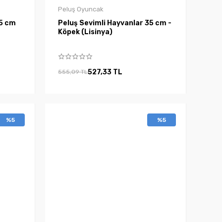
Peluş Oyuncak
65 cm
Peluş Sevimli Hayvanlar 35 cm -
Köpek (Lisinya)
527,33 TL
555,09 TL
%5
%5