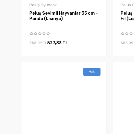
Peluş Oyuncak
Peluş 
Peluş Sevimli Hayvanlar 35 cm -
Peluş 
Panda (Lisinya)
Fil (Li
527,33 TL
555,09 TL
555,09
%5