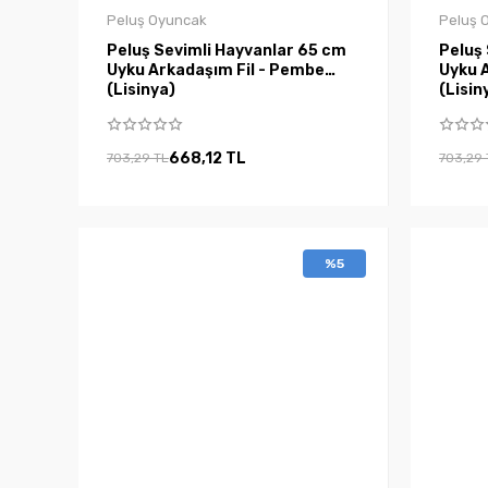
Peluş Oyuncak
Peluş 
Peluş Sevimli Hayvanlar 65 cm
Peluş
Uyku Arkadaşım Fil - Pembe
Uyku A
(Lisinya)
(Lisin
668,12 TL
703,29 TL
703,29 
%5