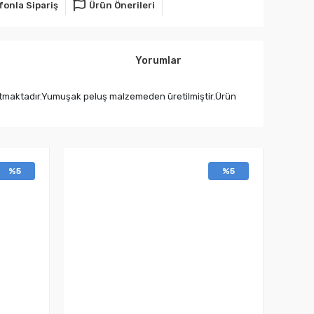
fonla Sipariş
Ürün Önerileri
Yorumlar
tmaktadır.Yumuşak peluş malzemeden üretilmiştir.Ürün
%5
%5