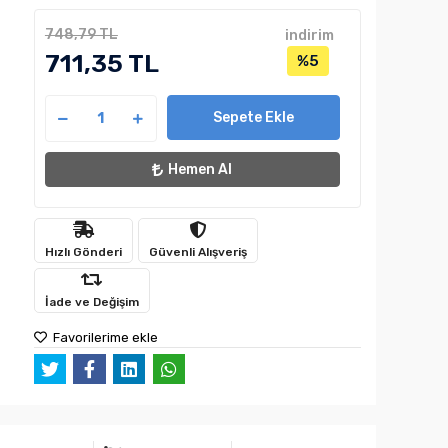
748,79 TL
indirim
711,35 TL
%5
Sepete Ekle
Hemen Al
Hızlı Gönderi
Güvenli Alışveriş
İade ve Değişim
Favorilerime ekle