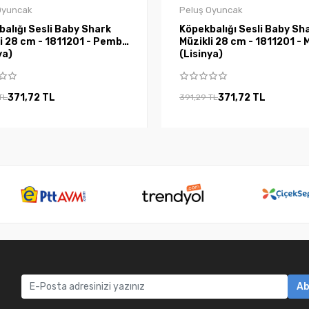
Oyuncak
Peluş Oyuncak
alığı Sesli Baby Shark
Köpekbalığı Sesli Baby Sh
28 cm - 1811201 - Pembe
Müzikli 28 cm - 1811201 - Mavi
ya)
(Lisinya)
371,72 TL
371,72 TL
TL
391,29 TL
Ab