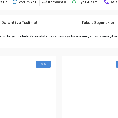
e Et
Yorum Yaz
Karşılaştır
Fiyat Alarmı
Tele
Garanti ve Teslimat
Taksit Seçenekleri
5 cm boyutundadır.Karnındaki mekanizmaya basıncamiyavlama sesi çıkar
%5