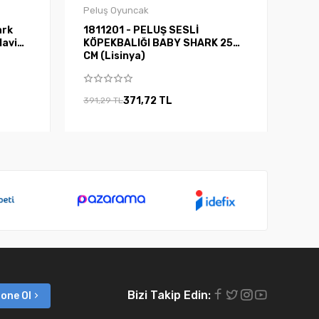
Peluş Oyuncak
ark
1811201 - PELUŞ SESLİ
KÖPEKBALIĞI BABY SHARK 25
CM (Lisinya)
371,72 TL
391,29 TL
Bizi Takip Edin:
one Ol