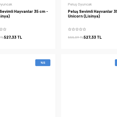
Oyuncak
Peluş Oyuncak
Sevimli Hayvanlar 35 cm -
Peluş Sevimli Hayvanlar 3
sinya)
Unicorn (Lisinya)
527,33 TL
527,33 TL
 TL
555,09 TL
%5