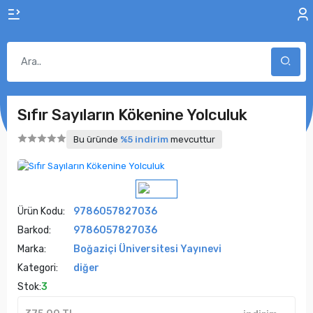
Sıfır Sayıların Kökenine Yolculuk
Bu üründe
%5 indirim
mevcuttur
Ürün Kodu:
9786057827036
Barkod:
9786057827036
Marka:
Boğaziçi Üniversitesi Yayınevi
Kategori:
diğer
Stok:
3