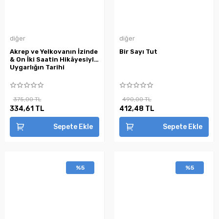
diğer
diğer
Akrep ve Yelkovanın İzinde
Bir Sayı Tut
& On İki Saatin Hikâyesiyle
Uygarlığın Tarihi
375,00 TL
490,00 TL
334,61 TL
412,48 TL
Sepete Ekle
Sepete Ekle
%5
%5