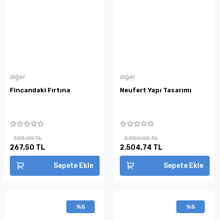
diğer
diğer
Fincandaki Fırtına
Neufert Yapı Tasarımı
320,00 TL
2.250,00 TL
267,50 TL
2.504,74 TL
Sepete Ekle
Sepete Ekle
%5
%5