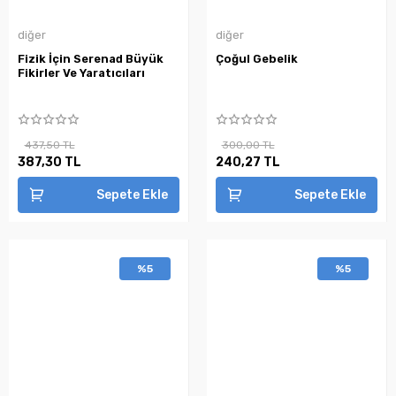
diğer
diğer
Fizik İçin Serenad Büyük
Çoğul Gebelik
Fikirler Ve Yaratıcıları
437,50 TL
300,00 TL
387,30 TL
240,27 TL
Sepete Ekle
Sepete Ekle
%5
%5