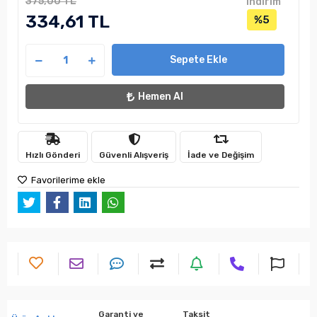
375,00 TL
indirim
334,61 TL
%5
Sepete Ekle
Hemen Al
Hızlı Gönderi
Güvenli Alışveriş
İade ve Değişim
Favorilerime ekle
Garanti ve
Taksit