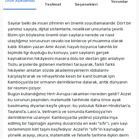
Ürün Açıklaması
Yorumlar
Teslimat
Seçenekleri
Sayılar belki de insan zihninin en önemli soyutlamalarıdır. Dört bir
yanımız sayıyla, dijital sistemlerle, niceliksel unsurlarla çevrili.
Bizim için böylesine önemli olan sayılara nerede ve nasıl
ulaştığımız sorusunun cevabı ise binlerce yıl muamma olarak
kaldı. Kitabın yazarı Amir Aczel, hayatı boyunca takıntılı bir
biçimde ilgi duyduğu bu konuyu, yani sayıların gerçek
kaynaklarının hikâyesini macera dolu bir destan gibi anlatıyor.
Tozlu arşivlerde gizlenen metinleri tarayarak, farklı farklı
hikâyeler anlatan sözde akademisyenlerin iddialarını
karşılaştırarak ve nihayetinde kesin bir kanıt bulmak için
Kamboçya’da bir ormanın derinliklerine dalarak, antik dünyanın
bir resmini çiziyor.
Bugün kullandığımız Hint-Avrupa rakamları nereden geldi? Aczel
bu sorunun peşinden, matematik tarihinde daha önce ayak
basılmamış diyarları keşfe çıkıyor; bu yolculuk fiziken Hindistan’a,
Tayland’a, Laos’a, Veitnam’a ve sonunda Kamboçya’nın
derinliklerine uzanıyor. Kamboçya’da yedinci yüzyılda inşa
edilmiş bir tapınağın aşınmış duvarında en eski “sıfır”ı, yani sayı
sistemimizin kilit taşını keşfediyor. Aczel’in “sıfır”ın kaynağına
yönelik arayışı, okura, matematik ve felsefe tarihine ilişkin derin