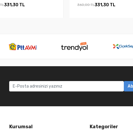
331,30 TL
331,30 TL
 TL
360,00 TL
Ab
Kurumsal
Kategoriler