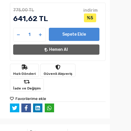
775,00 TL
indirim
641,62 TL
%5
Sepete Ekle
Hemen Al
Hızlı Gönderi
Güvenli Alışveriş
İade ve Değişim
Favorilerime ekle