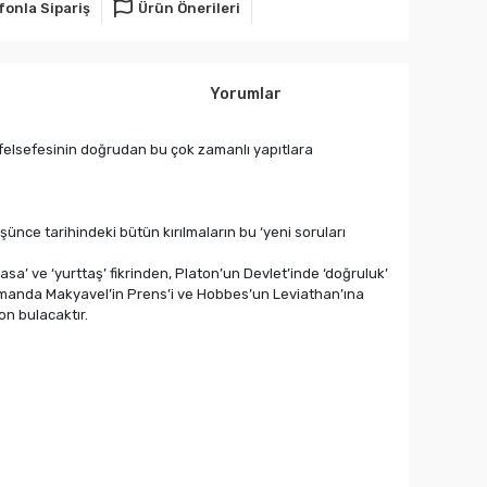
fonla Sipariş
Ürün Önerileri
Yorumlar
ce felsefesinin doğrudan bu çok zamanlı yapıtlara
üşünce tarihindeki bütün kırılmaların bu ‘yeni soruları
a’ ve ‘yurttaş’ fikrinden, Platon’un Devlet’inde ‘doğruluk’
ı zamanda Makyavel’in Prens’i ve Hobbes’un Leviathan’ına
on bulacaktır.