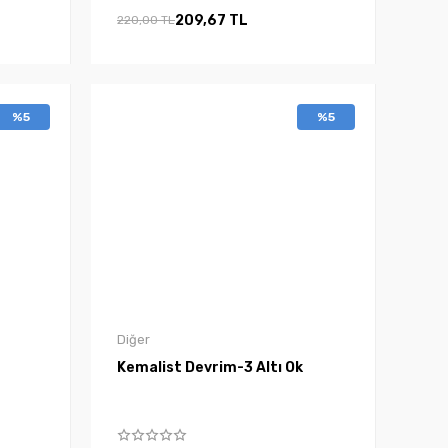
209,67 TL
220,00 TL
%5
%5
Diğer
Kemalist Devrim-3 Altı Ok