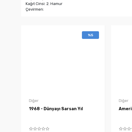
Kağıt Cinsi: 2. Hamur
Çevirmen:
%5
Diğer
Diğer
1968 - Dünyayı Sarsan Yıl
Ameri