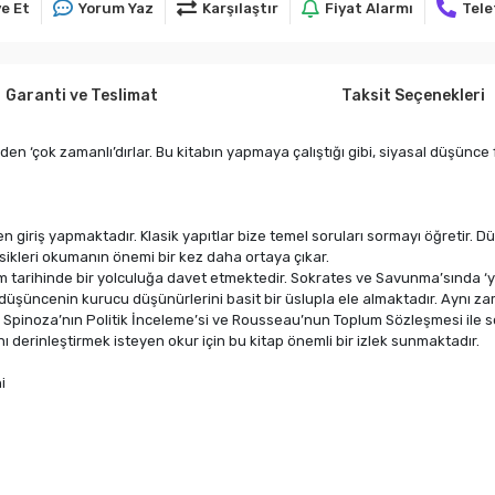
e Et
Yorum Yaz
Karşılaştır
Fiyat Alarmı
Tele
Garanti ve Teslimat
Taksit Seçenekleri
üzden ‘çok zamanlı’dırlar. Bu kitabın yapmaya çalıştığı gibi, siyasal düşün
en giriş yapmaktadır. Klasik yapıtlar bize temel soruları sormayı öğretir. D
asikleri okumanın önemi bir kez daha ortaya çıkar.
m tarihinde bir yolculuğa davet etmektedir. Sokrates ve Savunma’sında ‘yas
tik düşüncenin kurucu düşünürlerini basit bir üslupla ele almaktadır. Ayn
 Spinoza’nın Politik İnceleme’si ve Rousseau’nun Toplum Sözleşmesi ile s
ı derinleştirmek isteyen okur için bu kitap önemli bir izlek sunmaktadır.
i