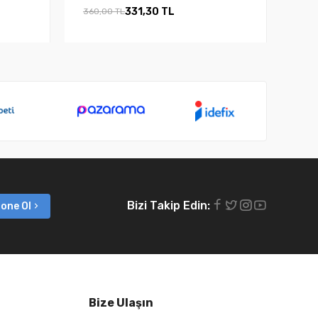
331,30 TL
360,00 TL
Bizi Takip Edin:
one Ol
Bize Ulaşın