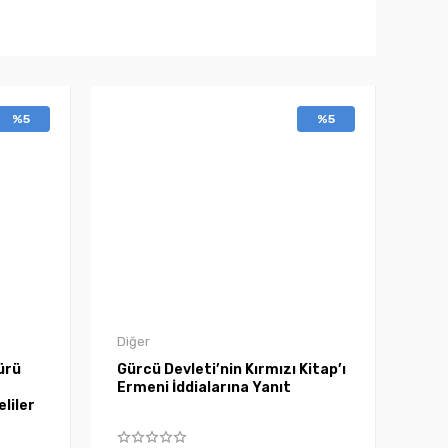
%5
%5
Diğer
ürü
Gürcü Devleti’nin Kırmızı Kitap’ı
Ermeni İddialarına Yanıt
liler