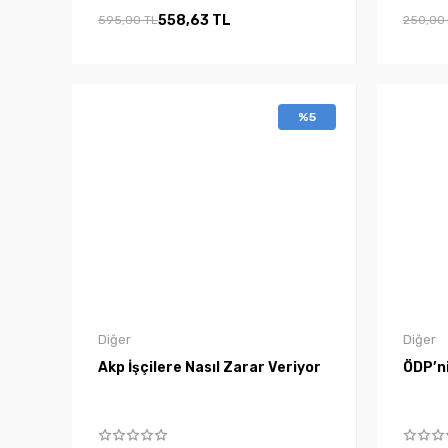
558,63 TL
595,00 TL
250,00
%5
Diğer
Diğer
Akp İşçilere Nasıl Zarar Veriyor
ÖDP’ni