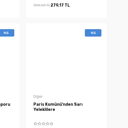
279,17 TL
300,00 TL
%5
%5
Diğer
aporu
Paris Komünü'nden Sarı
Yeleklilere