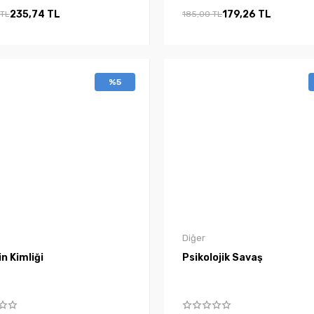
235,74 TL
179,26 TL
 TL
185,00 TL
%5
Diğer
n Kimliği
Psikolojik Savaş