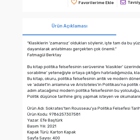
Tavsiy
Favorilerime Ekle
Ürün Açıklaması
“Klasiklerin ‘zamansız’ oldukları söylenir, işte tam da bu y
dayanılarak anlatılması gerçekten çok önemli.”
Fatmagül Berktay
Bu kitap politika felsefesinin serüvenine ‘klasikler’ üzerind
sorabilme’ yeteneğiyle ortaya çıktığını hatırladığımızda, kl
Bu kitap, okuru, politika felsefesinin antik ve modern döne
ve ‘adalet’in anlamına ve Aristoteles’in Politikası’na poli
adım atacağımız modern politika felsefesinin bu yolculuğu,
Politik düşünce tarihine giriş yapmak isteyen ve okumaların
Ürün Adı: Sokrates’ten Rousseau’ya Politika Felsefesi Tarih
Ürün Kodu: 9786257307581
Yazar: Efe Baştürk
Basım Yılı: 2021
Kapak Türü: Karton Kapak
Sayfa Sayısı: 400