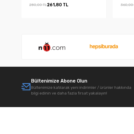
261,80 TL
280,00 TL
360,00
Bültenimize Abone Olun
Bültenimize katılarak yeni indirimler / ürünler hakkında
bilgi edinin ve daha fazla fırsat yakalayın!