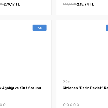
279,17 TL
235,74 TL
 TL
250,00 TL
%5
Diğer
 Ağalığı ve Kürt Sorunu
Gizlenen "Derin Devlet" R