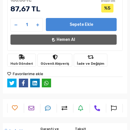
100,00 TL
indirim
87,67 TL
%5
Sepete Ekle
Hemen Al
Hızlı Gönderi
Güvenli Alışveriş
İade ve Değişim
Favorilerime ekle
Garanti ve
Taksit