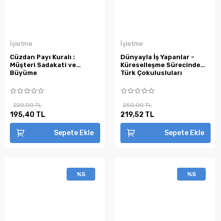
İşletme
İşletme
Cüzdan Payı Kuralı :
Dünyayla İş Yapanlar -
Müşteri Sadakati ve
Küreselleşme Sürecinde
Büyüme
Türk Çokulusluları
220,00 TL
250,00 TL
195,40 TL
219,52 TL
Sepete Ekle
Sepete Ekle
%5
%5