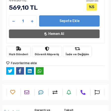
499,50 TL
indirim
569,10 TL
%5
Sepete Ekle
Hemen Al
Hızlı Gönderi
Güvenli Alışveriş
İade ve Değişim
Favorilerime ekle
Garanti ve
Taksit