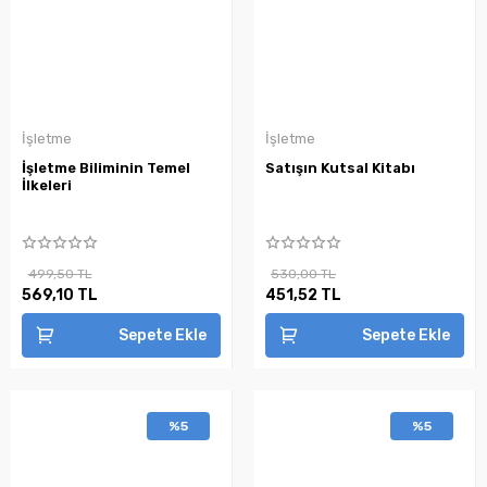
İşletme
İşletme
İşletme Biliminin Temel
Satışın Kutsal Kitabı
İlkeleri
499,50 TL
530,00 TL
569,10 TL
451,52 TL
Sepete Ekle
Sepete Ekle
%5
%5