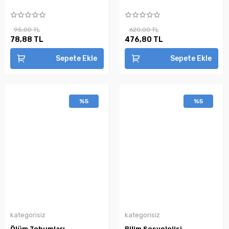
95,00 TL
620,00 TL
78,88 TL
476,80 TL
Sepete Ekle
Sepete Ekle
%5
%5
kategorisiz
kategorisiz
Ölüm Tohumları
Bilim Sosyolojisi