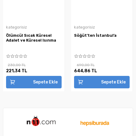
kategorisiz
kategorisiz
Ölümcül Sıcak Küresel
Söğüt’ten İstanbul’a
Adalet ve Küresel Isınma
230,00 TL
690,00 TL
221,34 TL
644,86 TL
Sepete Ekle
Sepete Ekle