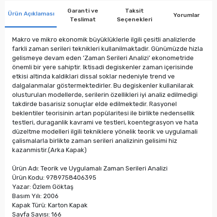
Garanti ve
Taksit
Ürün Açıklaması
Yorumlar
Teslimat
Seçenekleri
Makro ve mikro ekonomik büyüklüklerle ilgili çesitli analizlerde
farkli zaman serileri teknikleri kullanilmaktadir. Günümüzde hizla
gelismeye devam eden ’Zaman Serileri Analizi’ ekonometride
önemli bir yere sahiptir. Iktisadi degiskenler zaman içerisinde
etkisi altinda kaldiklari dissal soklar nedeniyle trend ve
dalgalanmalar göstermektedirler. Bu degiskenler kullanilarak
olusturulan modellerde, serilerin özellikleri iyi analiz edilmedigi
takdirde basarisiz sonuçlar elde edilmektedir. Rasyonel
beklentiler teorisinin artan popülaritesi ile birlikte nedensellik
testleri, duraganlik kavrami ve testleri, koentegrasyon ve hata
düzeltme modelleri ilgili tekniklere yönelik teorik ve uygulamali
çalismalarla birlikte zaman serileri analizinin gelisimi hiz
kazanmistir.(Arka Kapak)
Ürün Adı: Teorik ve Uygulamalı Zaman Serileri Analizi
Ürün Kodu: 9789758406395
Yazar: Özlem Göktaş
Basım Yılı: 2006
Kapak Türü: Karton Kapak
Sayfa Sayısı: 166