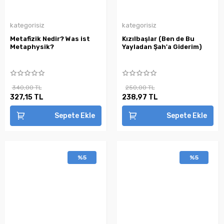
kategorisiz
kategorisiz
Metafizik Nedir? Was ist
Kızılbaşlar (Ben de Bu
Metaphysik?
Yayladan Şah'a Giderim)
340,00 TL
250,00 TL
327,15 TL
238,97 TL
Sepete Ekle
Sepete Ekle
%5
%5