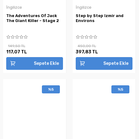
İngilizce
İngilizce
The Adventures Of Jack
Step by Step Izmir and
The Giant Killer - Stage 2
Environs
149,50 TL
450,00 TL
117,07 TL
397,83 TL
Sepete Ekle
Sepete Ekle
%5
%5