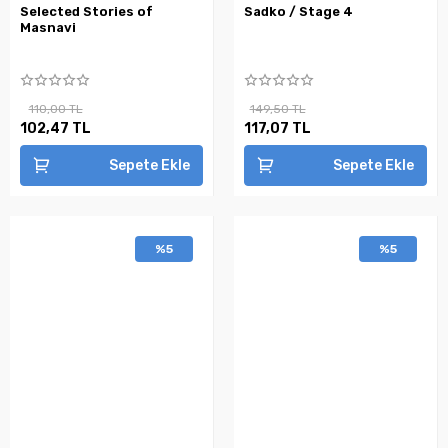
Selected Stories of
Sadko / Stage 4
Masnavi
110,00 TL
149,50 TL
102,47 TL
117,07 TL
Sepete Ekle
Sepete Ekle
%5
%5