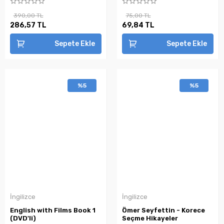
390,00 TL
75,00 TL
286,57 TL
69,84 TL
Sepete Ekle
Sepete Ekle
%5
%5
İngilizce
İngilizce
English with Films Book 1
Ömer Seyfettin - Korece
(DVD'li)
Seçme Hikayeler