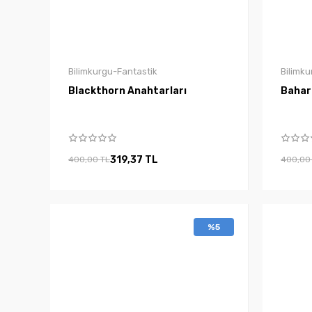
Bilimkurgu-Fantastik
Bilimku
Blackthorn Anahtarları
Bahar
319,37 TL
400,00 TL
400,00
%5