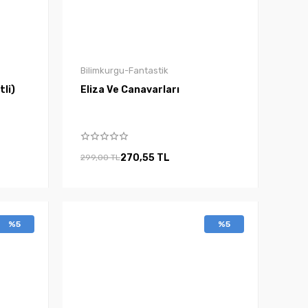
Bilimkurgu-Fantastik
tli)
Eliza Ve Canavarları
270,55 TL
299,00 TL
%5
%5