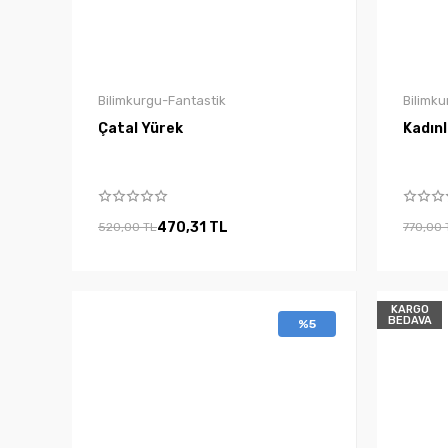
Bilimkurgu-Fantastik
Bilimku
Çatal Yürek
Kadınl
470,31 TL
520,00 TL
770,00 
KARGO
BEDAVA
%5