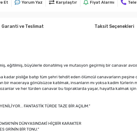
e Et
Yorum Yaz
Karşılaştır
Fiyat Alarmı
Tele
Garanti ve Teslimat
Taksit Seçenekleri
miş, eğitilmiş, büyülerle donatılmış ve mutasyon geçirmiş bir canavar avcısı
zına kadar pisliğe batıp tüm şehri tehdit eden ölümcül canavarların peşine d
olan bir maceraya gönülsüzce katılmak, insanların mı yoksa kadim türler
ler, ozanlar ve her türden canavar bu topraklarda yaşar, hayatta kalmak için
 YENİLİYOR… FANTASTİK TÜRDE TAZE BİR AÇILIM.”
KOWSKI’NİN DÜNYASINDAKİ HİÇBİR KARAKTER
S GRİNİN BİR TONU.”