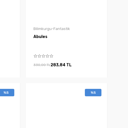
Bilimkurgu-Fantastik
Abules
283,84 TL
330,00 TL
%5
%5