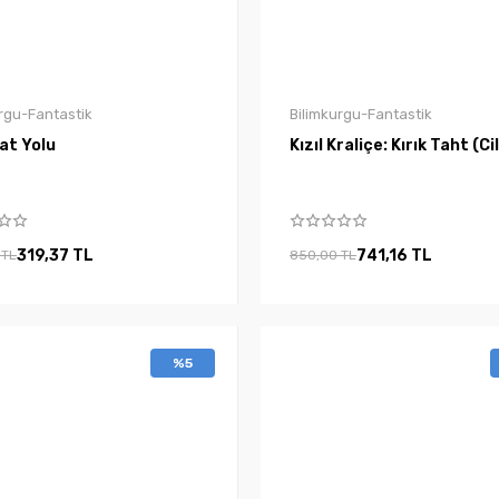
rgu-Fantastik
Bilimkurgu-Fantastik
at Yolu
Kızıl Kraliçe: Kırık Taht (Cil
319,37 TL
741,16 TL
 TL
850,00 TL
%5