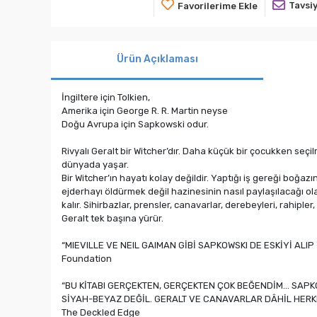
Tavsiy
Favorilerime Ekle
Ürün Açıklaması
İngiltere için Tolkien,
Amerika için George R. R. Martin neyse
Doğu Avrupa için Sapkowski odur.
Rivyalı Geralt bir Witcher’dır. Daha küçük bir çocukken seçil
dünyada yaşar.
Bir Witcher’ın hayatı kolay değildir. Yaptığı iş gereği boğa
ejderhayı öldürmek değil hazinesinin nasıl paylaşılacağı 
kalır. Sihirbazlar, prensler, canavarlar, derebeyleri, rahip
Geralt tek başına yürür.
“MIEVILLE VE NEIL GAIMAN GİBİ SAPKOWSKI DE ESKİYİ ALIP
Foundation
“BU KİTABI GERÇEKTEN, GERÇEKTEN ÇOK BEĞENDİM... SAP
SİYAH-BEYAZ DEĞİL. GERALT VE CANAVARLAR DÂHİL HERKE
The Deckled Edge