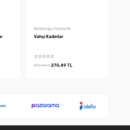
Bilimkurgu-Fantastik
nı
Vahşi Kadınlar
270,49 TL
290,00 TL