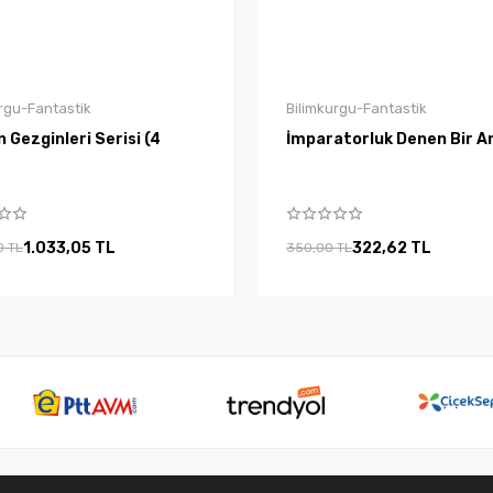
rgu-Fantastik
Bilimkurgu-Fantastik
Gezginleri Serisi (4
İmparatorluk Denen Bir A
1.033,05 TL
322,62 TL
0 TL
350,00 TL