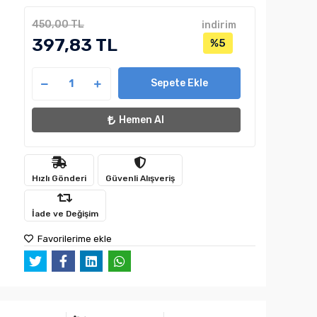
450,00 TL
indirim
397,83 TL
%5
Sepete Ekle
Hemen Al
Hızlı Gönderi
Güvenli Alışveriş
İade ve Değişim
Favorilerime ekle