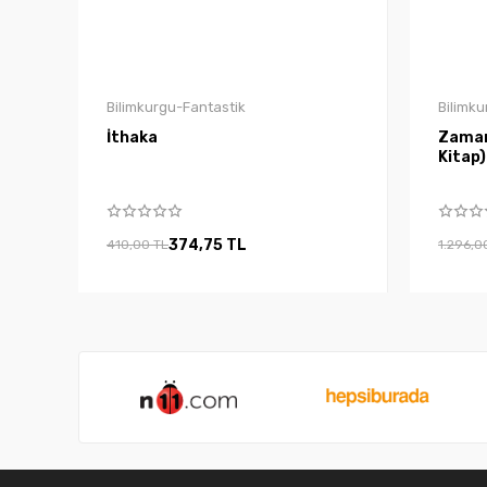
Bilimkurgu-Fantastik
Bilimku
İthaka
Zaman 
Kitap)
374,75 TL
410,00 TL
1.296,0