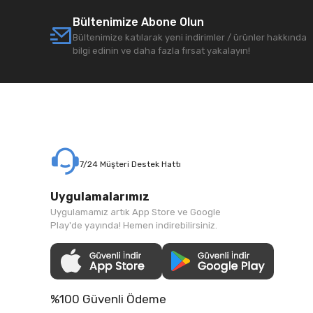
Bültenimize Abone Olun
Bültenimize katılarak yeni indirimler / ürünler hakkında
bilgi edinin ve daha fazla fırsat yakalayın!
7/24 Müşteri Destek Hattı
Uygulamalarımız
Uygulamamız artık App Store ve Google
Play'de yayında! Hemen indirebilirsiniz.
%100 Güvenli Ödeme