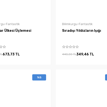
rgu-Fantastik
Bilimkurgu-Fantastik
ar Ülkesi Üçlemesi
Sıradışı Yıldızların Işığı
673,73 TL
349,46 TL
TL
440,00 TL
%5