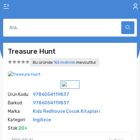
Treasure Hunt
Bu üründe
%5 indirim
mevcuttur
Ürün Kodu:
9786054119837
Barkod:
9786054119837
Marka:
Kidz Redhouse Çocuk Kitapları
Kategori:
İngilizce
Stok:
20+