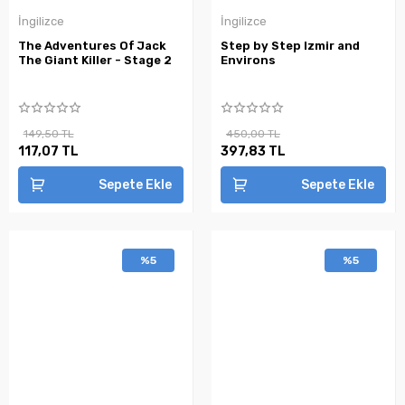
İngilizce
İngilizce
The Adventures Of Jack
Step by Step Izmir and
The Giant Killer - Stage 2
Environs
149,50 TL
450,00 TL
117,07 TL
397,83 TL
Sepete Ekle
Sepete Ekle
%5
%5