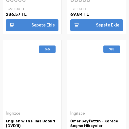
390,00 TL
75,00 TL
286,57 TL
69,84 TL
Sepete Ekle
Sepete Ekle
%5
%5
İngilizce
İngilizce
English with Films Book 1
Ömer Seyfettin - Korece
(DVD'li)
Seçme Hikayeler