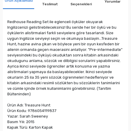
Ürün Açıklaması
Yorumlar
Teslimat
Seçenekleri
Redhouse Reading Set ile eglenceli öyküler okuyarak
Ingilizcenizi gelistirebileceksiniz! Bu seride her bir öykü ve bu
öykülerin alistirmalari farkli seviyelere göre tasarlandi. Size
uygun Ingilizce seviyeyi seçin ve okumaya baslayin...Treasure
Hunt, hazine avina çikan ve böylece yeni bir oyun kesfeden bir
ailenin ormanda geçen macerasini anlatiyor. "Pre-intermediate"
seviyesindeki bu öyküyü okuduktan sonra kitabin arkasindaki
okudugunu anlama, sözcük ve dilbilgisi sorularini yapabilirsiniz.
Ayrica ikinci seviyede ögrenciler artik konusma ve yazma
alistirmalari yapmaya da baslayabilecekler. Ikinci seviyede
okurlarin 25 ila 35 yeni sözcük ögrenmeleri hedefleniyor ve
kitabin arkasindaki resimli sözlükten bu sözcüklerin tanimlarini
ve cümle içinde örnek kullanimlarini görebilirsiniz. (Tanitim
Bülteninden)
Ürün Adı: Treasure Hunt
Ürün Kodu: 9786054119837
Yazar: Sarah Sweeney
Basım Yılı: 2015
Kapak Türü: Karton Kapak