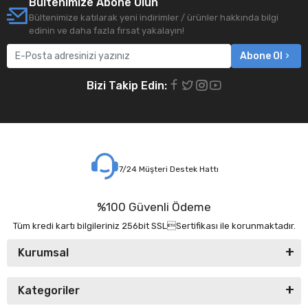
Bültenimize Abone Olun
Bültenimize katılarak yeni indirimler / ürünler hakkında bilgi
edinin ve daha fazla fırsat yakalayın!
Abone Ol
Bizi Takip Edin:
7/24 Müşteri Destek Hattı
%100 Güvenli Ödeme
Tüm kredi kartı bilgileriniz 256bit SSLSertifikası ile korunmaktadır.
Kurumsal
Kategoriler