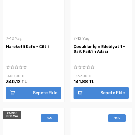
7-12 Yaş
7-12 Yaş
Hareketli Kafe - Ciltli
Çocuklar İçin Edebiyat 1 -
Sait Faik'in Adası
400,00 TL
169,00 TL
340,12 TL
141,88 TL
Sepete Ekle
Sepete Ekle
KARGO
BEDAVA
%5
%5