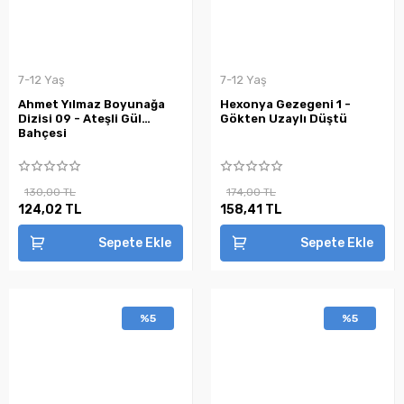
7-12 Yaş
7-12 Yaş
Ahmet Yılmaz Boyunağa
Hexonya Gezegeni 1 -
Dizisi 09 - Ateşli Gül
Gökten Uzaylı Düştü
Bahçesi
130,00 TL
174,00 TL
124,02 TL
158,41 TL
Sepete Ekle
Sepete Ekle
%5
%5