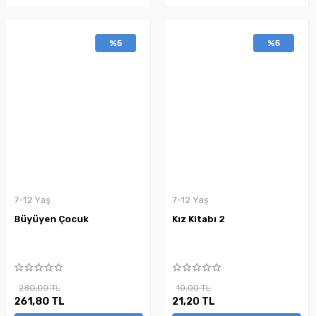
%5
%5
7-12 Yaş
7-12 Yaş
Büyüyen Çocuk
Kız Kitabı 2
280,00 TL
10,00 TL
261,80 TL
21,20 TL