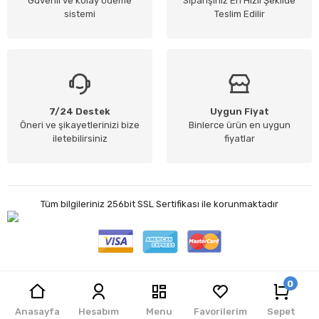
Güvenli ve kolay ödeme
Siparişiniz En Hızlı Şekilde
sistemi
Teslim Edilir
7/24 Destek
Uygun Fiyat
Öneri ve şikayetlerinizi bize
Binlerce ürün en uygun
iletebilirsiniz
fiyatlar
Tüm bilgileriniz 256bit SSL Sertifikası ile korunmaktadır
0
Jet Teknoloji
| E-ticaret Paketleri ile hazırlanmıştır.
Anasayfa
Hesabım
Menu
Favorilerim
Sepet