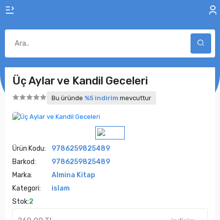
Üç Aylar ve Kandil Geceleri
Bu üründe
%5 indirim
mevcuttur
Ürün Kodu:
9786259825489
Barkod:
9786259825489
Marka:
Almina Kitap
Kategori:
islam
Stok:
2