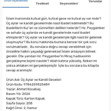
Ürün Açıklaması
Yorumlar
Teslimat
Seçenekleri
İslam inancında kutsal gün, kutsal gece ve kutsal ay var mıdır?
Üç aylar ve kandil gecelerinde nasıl ibadet edilmelidir? Bu
ibadetlerin Kur'an ve sünnetten delilleri nelerdir? Hz. Peygamber
ve ashabı üç aylarda ve kandil gecelerinde nasıl ibadet
etmişlerdir? Üç aylar ve kandil geceleriyle ilgili nasıl bir gelenek
oluşmuştur? Bu konu hakkında bunlara benzer bir çok soru
sorulmaktadır... Bu sorulara doğru cevap verebilmek için
öncelikle halkın yaşadığı geleneksel İslam anlayışını bilmek
gerekir. Öte yandan Hz. Peygamber'in Miraç hadisesinin
gerçekleşme biçimi nasıldır? Allah katına yükseliş, fiziken mi
yoksa ahlaken mi gerçekleşmiştir. İşte bu sorulara bu kitapta
cevap aranmıştır.
Ürün Adı: Üç Aylar ve Kandil Geceleri
Ürün Kodu: 9786259825489
Yazar: Ahmet Kocabaş
Basım Yılı: 2024
Kapak Türü: Karton Kapak
Sayfa Sayısı: 208
Kağıt Cinsi: 2. Hamur