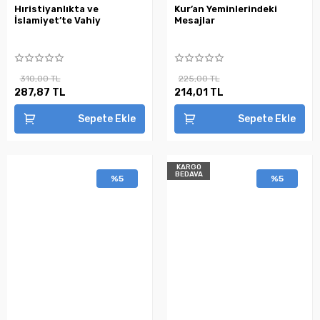
Hıristiyanlıkta ve
Kur’an Yeminlerindeki
İslamiyet’te Vahiy
Mesajlar
310,00 TL
225,00 TL
287,87 TL
214,01 TL
Sepete Ekle
Sepete Ekle
KARGO
BEDAVA
%5
%5