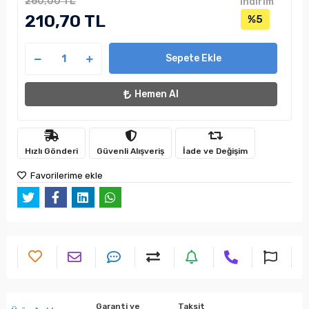
260,00 TL
indirim
210,70 TL
%5
Sepete Ekle
Hemen Al
Hızlı Gönderi
Güvenli Alışveriş
İade ve Değişim
Favorilerime ekle
Garanti ve
Taksit