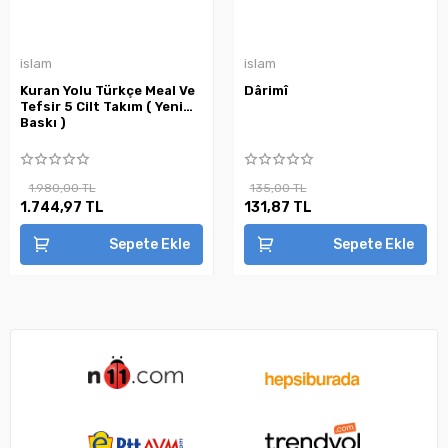
islam
islam
Kuran Yolu Türkçe Meal Ve
Dârimî
Tefsir 5 Cilt Takım ( Yeni
Baskı )
1.980,00 TL
135,00 TL
1.744,97 TL
131,87 TL
Sepete Ekle
Sepete Ekle