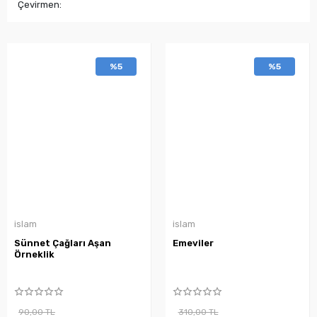
Çevirmen:
%5
%5
islam
islam
Sünnet Çağları Aşan
Emeviler
Örneklik
90,00 TL
310,00 TL