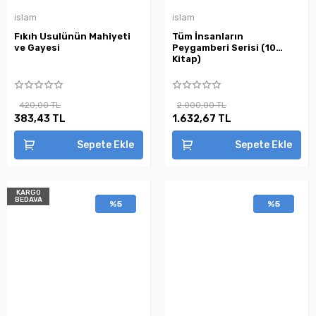
islam
islam
Fıkıh Usulünün Mahiyeti
Tüm İnsanların
ve Gayesi
Peygamberi Serisi (10
Kitap)
420,00 TL
2.000,00 TL
383,43 TL
1.632,67 TL
Sepete Ekle
Sepete Ekle
KARGO
BEDAVA
%5
%5