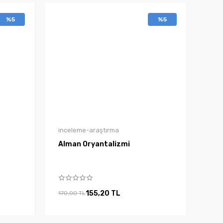
%5
%5
inceleme-araştırma
Alman Oryantalizmi
155,20 TL
170,00 TL