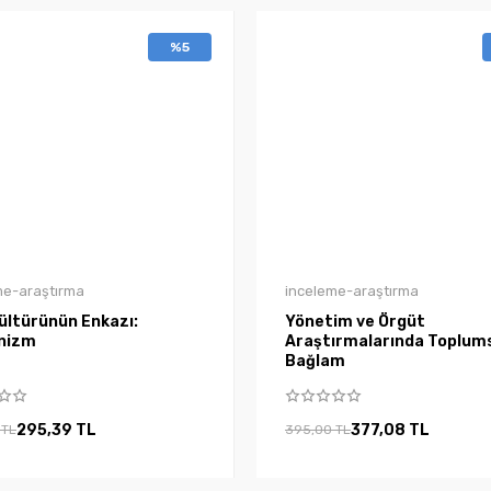
%5
me-araştırma
inceleme-araştırma
ültürünün Enkazı:
Yönetim ve Örgüt
nizm
Araştırmalarında Toplum
Bağlam
295,39 TL
377,08 TL
 TL
395,00 TL