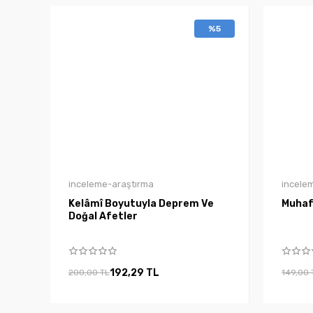
%5
inceleme-araştırma
incele
Kelâmî Boyutuyla Deprem Ve
Muhaf
Doğal Afetler
192,29 TL
200,00 TL
149,00 