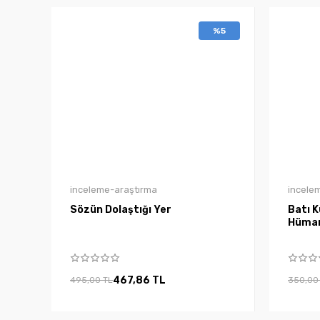
%5
inceleme-araştırma
incele
Sözün Dolaştığı Yer
Batı K
Hüma
467,86 TL
495,00 TL
350,00