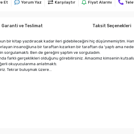
e Et
Yorum Yaz
Karşılaştır
Fiyat Alarmı
Tele
Garanti ve Teslimat
Taksit Seçenekleri
n bir kitap yazdıracak kadar ileri gidebileceğini hiç düşünmemiştim. Han
zorlayan insanoğluna bir taraftan kızarken bir taraftan da ‘yaptı ama n
in sorgulamaktı. Ben de gereğini yaptım ve sorguladım.
ında farklı gerçeklikleri olduğunu görebilirsiniz. Amacımız kimsenin kutsall
eğerli okuyucularıma anlatmaktı.
iz. Tekrar buluşmak üzere...