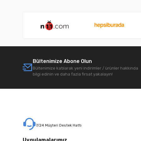
Bültenimize Abone Olun
Bültenimize katılarak yeni indirimler / ürünler hakkında
bilgi edinin ve daha fazla fırsat yakalayın!
7/24 Müşteri Destek Hattı
Uygulamalarımız