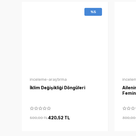
%5
inceleme-araştırma
incele
İklim Değişikliği Döngüleri
Aileni
Femin
420,52 TL
500,00 TL
300,00