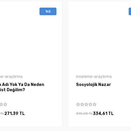
%5
me-araştırma
inceleme-araştırma
n Adı Yok Ya Da Neden
Sosyolojik Nazar
ist Değilim?
271,39 TL
334,61 TL
 TL
375,00 TL