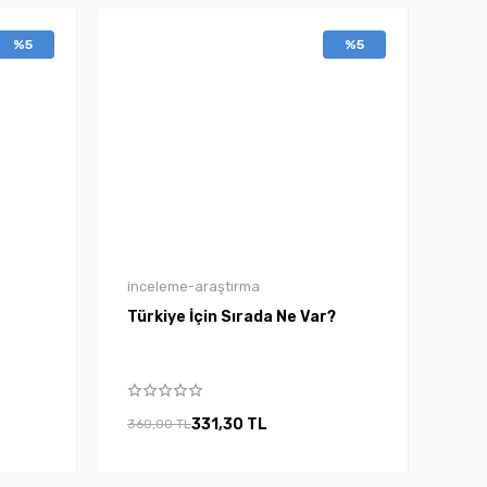
%5
%5
inceleme-araştırma
Türkiye İçin Sırada Ne Var?
331,30 TL
360,00 TL