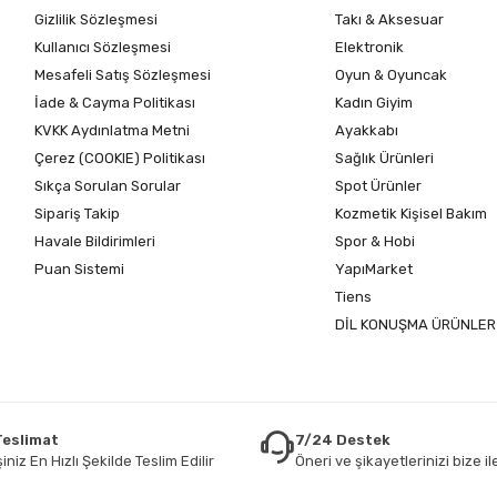
Gizlilik Sözleşmesi
Takı & Aksesuar
Kullanıcı Sözleşmesi
Elektronik
Mesafeli Satış Sözleşmesi
Oyun & Oyuncak
İade & Cayma Politikası
Kadın Giyim
KVKK Aydınlatma Metni
Ayakkabı
Çerez (COOKIE) Politikası
Sağlık Ürünleri
Sıkça Sorulan Sorular
Spot Ürünler
Sipariş Takip
Kozmetik Kişisel Bakım
Havale Bildirimleri
Spor & Hobi
Puan Sistemi
YapıMarket
Tiens
DİL KONUŞMA ÜRÜNLER
 Teslimat
7/24 Destek
iniz En Hızlı Şekilde Teslim Edilir
Öneri ve şikayetlerinizi bize ile