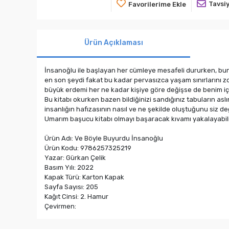
Tavsiy
Favorilerime Ekle
Ürün Açıklaması
İnsanoğlu ile başlayan her cümleye mesafeli dururken, bunu
en son şeydi fakat bu kadar pervasızca yaşam sınırlarını 
büyük erdemi her ne kadar kişiye göre değişse de benim iç
Bu kitabı okurken bazen bildiğinizi sandığınız tabuların asl
insanlığın hafızasının nasıl ve ne şekilde oluştuğunu siz d
Umarım başucu kitabı olmayı başaracak kıvamı yakalayabilir
Ürün Adı: Ve Böyle Buyurdu İnsanoğlu
Ürün Kodu: 9786257325219
Yazar: Gürkan Çelik
Basım Yılı: 2022
Kapak Türü: Karton Kapak
Sayfa Sayısı: 205
Kağıt Cinsi: 2. Hamur
Çevirmen: