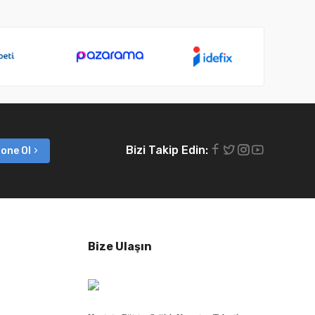
Bizi Takip Edin:
one Ol
Bize Ulaşın