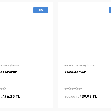
%5
me-araştırma
inceleme-araştırma
azakârlık
Yavaşlamak
136,39 TL
439,97 TL
TL
500,00 TL