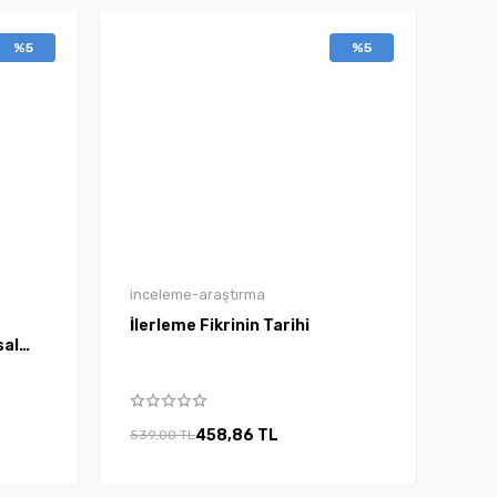
%5
%5
inceleme-araştırma
İlerleme Fikrinin Tarihi
sal
458,86 TL
539,00 TL