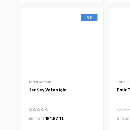
%5
Tarihi Roman
Tarihi
Her Şey Vatan İçin
Emir 
151,57 TL
180,00 TL
340,00