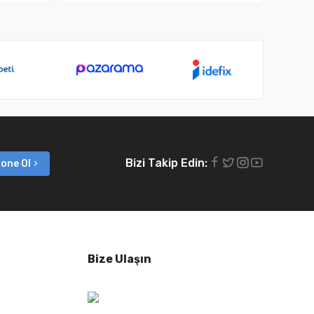
Bizi Takip Edin:
one Ol
Bize Ulaşın