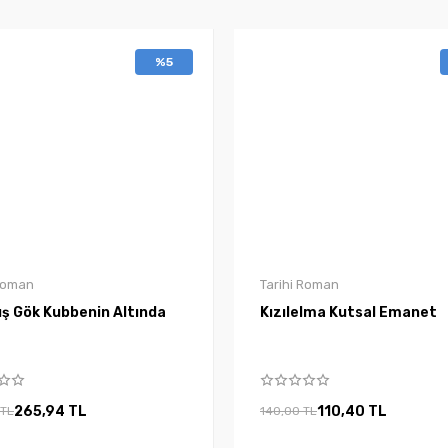
%5
 Roman
Tarihi Roman
uş Gök Kubbenin Altında
Kızılelma Kutsal Emanet
265,94 TL
110,40 TL
 TL
140,00 TL