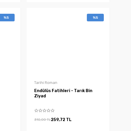
%5
%5
Tarihi Roman
Endülüs Fatihleri - Tarık Bin
Ziyad
259,72 TL
310,00 TL