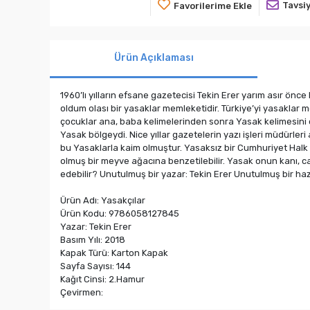
Tavsiy
Favorilerime Ekle
Ürün Açıklaması
1960’lı yılların efsane gazetecisi Tekin Erer yarım asır önce
oldum olası bir yasaklar memleketidir. Türkiye’yi yasaklar 
çocuklar ana, baba kelimelerinden sonra Yasak kelimesini öğ
Yasak bölgeydi. Nice yıllar gazetelerin yazı işleri müdürle
bu Yasaklarla kaim olmuştur. Yasaksız bir Cumhuriyet Hal
olmuş bir meyve ağacına benzetilebilir. Yasak onun kanı, c
edebilir? Unutulmuş bir yazar: Tekin Erer Unutulmuş bir ha
Ürün Adı: Yasakçılar
Ürün Kodu: 9786058127845
Yazar: Tekin Erer
Basım Yılı: 2018
Kapak Türü: Karton Kapak
Sayfa Sayısı: 144
Kağıt Cinsi: 2.Hamur
Çevirmen: