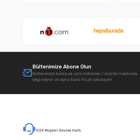
Bültenimize Abone Olun
Bültenimize katılarak yeni indirimler / ürünler hakkında
bilgi edinin ve daha fazla fırsat yakalayın!
7/24 Müşteri Destek Hattı