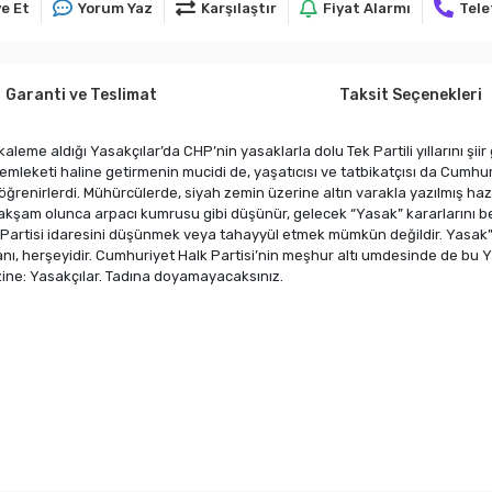
e Et
Yorum Yaz
Karşılaştır
Fiyat Alarmı
Tele
Garanti ve Teslimat
Taksit Seçenekleri
 kaleme aldığı Yasakçılar’da CHP’nin yasaklarla dolu Tek Partili yıllarını ş
memleketi haline getirmenin mucidi de, yaşatıcısı ve tatbikatçısı da Cumhu
renirlerdi. Mühürcülerde, siyah zemin üzerine altın varakla yazılmış hazır
ri akşam olunca arpacı kumrusu gibi düşünür, gelecek “Yasak” kararlarını b
k Partisi idaresini düşünmek veya tahayyül etmek mümkün değildir. Yasak
anı, herşeyidir. Cumhuriyet Halk Partisi’nin meşhur altı umdesinde de bu
zine: Yasakçılar. Tadına doyamayacaksınız.