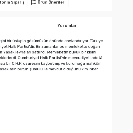
fonla Sipariş
Ürün Önerileri
Yorumlar
iir gibi bir üslupla gözümüzün önünde canlandırıyor. Türkiye
riyet Halk Partisi’dir. Bir zamanlar bu memlekette doğan
 Yasak levhaları satılırdı. Memleketin büyük bir kısmı
eklerlerdi. Cumhuriyet Halk Partisi’nin mevcudiyeti adetâ
”sız bir C.H.P. usaresini kaybetmiş ve kurumağa mahkûm
 Yasakların bütün şümûlü ile mevcut olduğunu kim inkâr