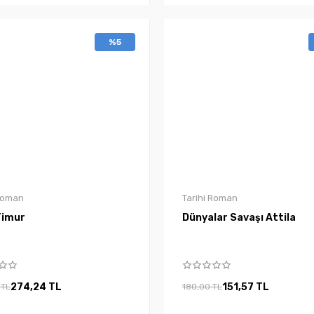
%5
 Roman
Tarihi Roman
Timur
Dünyalar Savaşı Attila
274,24 TL
151,57 TL
 TL
180,00 TL