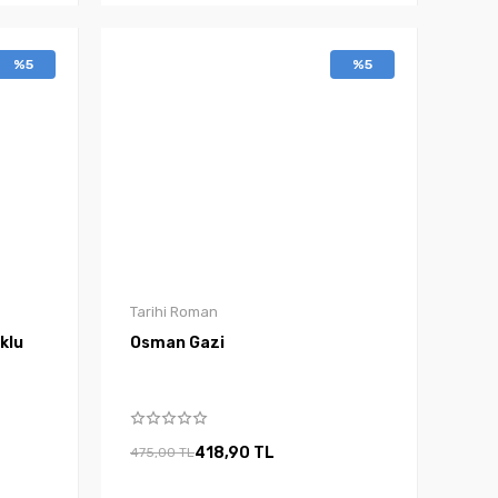
%5
%5
Tarihi Roman
klu
Osman Gazi
418,90 TL
475,00 TL