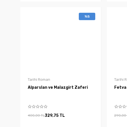
%5
Tarihi Roman
Tarihi
Alparslan ve Malazgirt Zaferi
Fetva
329,75 TL
400,00 TL
290,00