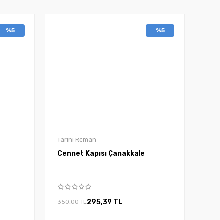
%5
%5
Tarihi Roman
Cennet Kapısı Çanakkale
295,39 TL
350,00 TL