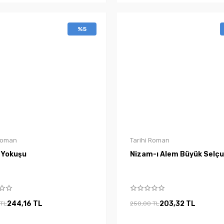
%5
 Roman
Tarihi Roman
 Yokuşu
Nizam-ı Alem Büyük Selçu
244,16 TL
203,32 TL
 TL
250,00 TL