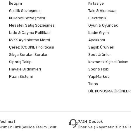
İletişim
Kırtasiye
Gizlilik Sözleşmesi
Takı & Aksesuar
Kullanıcı Sözleşmesi
Elektronik
Mesafeli Satış Sözleşmesi
Oyun & Oyuncak
İade & Cayma Politikası
Kadın Giyim
KVKK Aydınlatma Metni
Ayakkabı
Çerez (COOKIE) Politikası
Sağlık Ürünleri
Sıkça Sorulan Sorular
Spot Ürünler
Sipariş Takip
Kozmetik Kişisel Bakım
Havale Bildirimleri
Spor & Hobi
Puan Sistemi
YapıMarket
Tiens
DİL KONUŞMA ÜRÜNLER
 Teslimat
7/24 Destek
iniz En Hızlı Şekilde Teslim Edilir
Öneri ve şikayetlerinizi bize ile