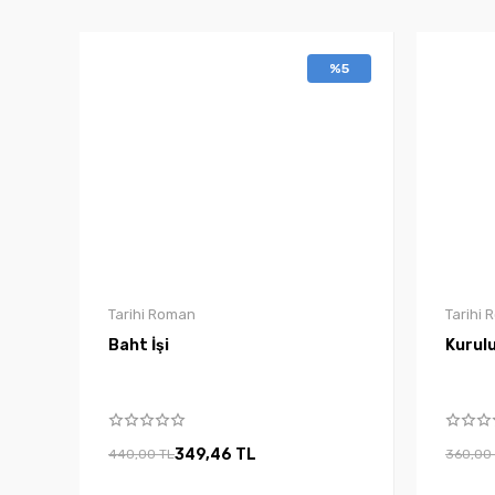
%5
Tarihi Roman
Tarihi
Baht İşi
Kurul
349,46 TL
440,00 TL
360,00