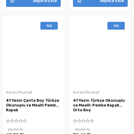
Sepete Ekle
Sepete Ekle
%5
%5
Kuran/Mushaf
Kuran/Mushaf
41 Yasin Çanta Boy Türkçe
41 Yasin Türkçe Okunuşlu
Okunuşlu ve Mealli Pembe
ve Mealli-Pembe Kapak
Kapak
Orta Boy
50,00 TL
80,00 TL