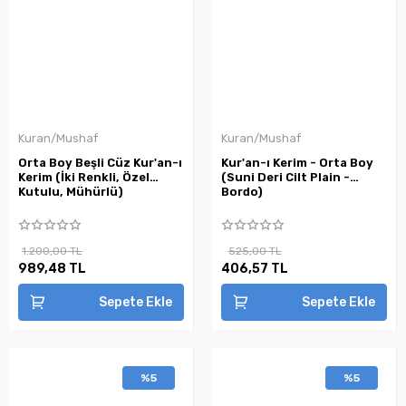
Kuran/Mushaf
Kuran/Mushaf
Orta Boy Beşli Cüz Kur'an-ı
Kur'an-ı Kerim - Orta Boy
Kerim (İki Renkli, Özel
(Suni Deri Cilt Plain -
Kutulu, Mühürlü)
Bordo)
1.200,00 TL
525,00 TL
989,48 TL
406,57 TL
Sepete Ekle
Sepete Ekle
%5
%5