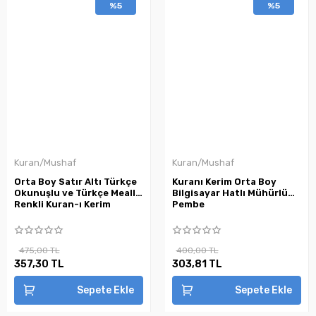
%5
%5
Kuran/Mushaf
Kuran/Mushaf
Orta Boy Satır Altı Türkçe
Kuranı Kerim Orta Boy
Okunuşlu ve Türkçe Mealli
Bilgisayar Hatlı Mühürlü
Renkli Kuran-ı Kerim
Pembe
475,00 TL
400,00 TL
357,30 TL
303,81 TL
Sepete Ekle
Sepete Ekle