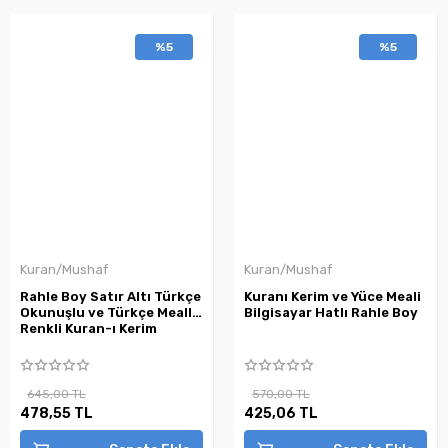
%5
%5
Kuran/Mushaf
Kuran/Mushaf
Rahle Boy Satır Altı Türkçe
Kuranı Kerim ve Yüce Meali
Okunuşlu ve Türkçe Mealli
Bilgisayar Hatlı Rahle Boy
Renkli Kuran-ı Kerim
645,00 TL
570,00 TL
478,55 TL
425,06 TL