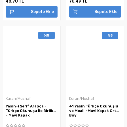
48,70 TL
70,49 TL
Sepete Ekle
Sepete Ekle
%5
%5
Kuran/Mushaf
Kuran/Mushaf
Yasin-i Şerif Arapça -
41 Yasin Türkçe Okunuşlu
Türkçe Okunuşu İle Birlikte
ve Mealli-Mavi Kapak Orta
- Mavi Kapak
Boy