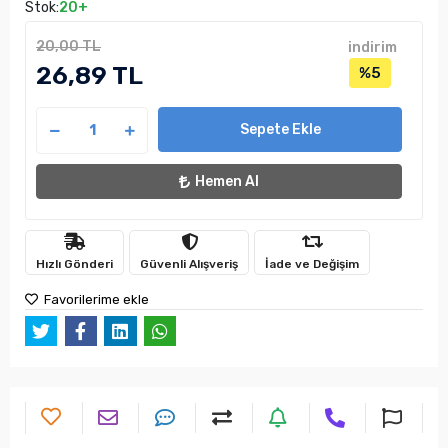
Stok:
20+
20,00 TL
indirim
26,89 TL
%5
Sepete Ekle
Hemen Al
Hızlı Gönderi
Güvenli Alışveriş
İade ve Değişim
Favorilerime ekle