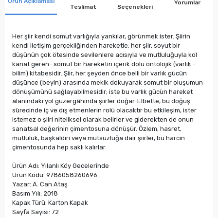
Ürün Açıklaması
Yorumlar
Teslimat
Seçenekleri
Her şiir kendi somut varlığıyla yankılar, görünmek ister. Şiirin
kendi iletişim gerçekliğinden hareketle; her şiir, soyut bir
düşünün çok ötesinde sevilenlere acısıyla ve mutluluğuyla kol
kanat geren- somut bir hareketin içerik dolu ontolojik (varlık -
bilim) kitabesidir. Şiir, her şeyden önce belli bir varlık gücün
düşünce (beyin) arasında mekik dokuyarak somut bir oluşumun
dönüşümünü sağlayabilmesidir; iste bu varlık gücün hareket
alanındaki yol güzergâhında şiirler doğar. Elbette, bu doğuş
sürecinde iç ve dış etmenlerin rolü olacaktır bu etkileşim, ister
istemez o şiiri niteliksel olarak belirler ve giderekten de onun
sanatsal değerinin çimentosuna dönüşür. Özlem, hasret,
mutluluk, başkaldırı veya mutsuzluğa dair şiirler, bu harcın
çimentosunda hep saklı kalırlar.
Ürün Adı: Yılanlı Köy Gecelerinde
Ürün Kodu: 9786058260696
Yazar: A. Can Ataş
Basım Yılı: 2018
Kapak Türü: Karton Kapak
Sayfa Sayısı: 72