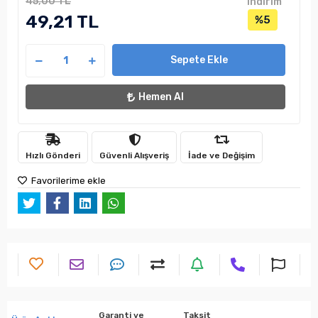
45,00 TL
indirim
49,21 TL
%5
Sepete Ekle
Hemen Al
Hızlı Gönderi
Güvenli Alışveriş
İade ve Değişim
Favorilerime ekle
Garanti ve
Taksit