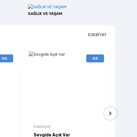
SAĞLIK VE YAŞAM
EDEBİYAT
%5
%5
Edebiyat
Edebi
Sevgide Açık Var
Kelam