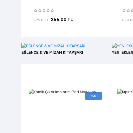
266,00 TL
299,00 TL
550,0
EĞLENCE & VE MİZAH KİTAPŞARI
YENİ EKLE
%5