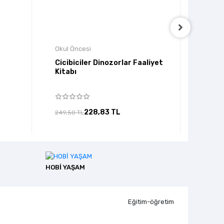
Okul Öncesi
Okul Ö
Cicibiciler Dinozorlar Faaliyet
İlk O
Kitabı
Hayva
Hamur
228,83 TL
249,50 TL
220,00
HOBİ YAŞAM
Eğitim-öğretim