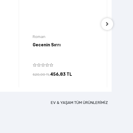
Roman
Roma
Gecenin Sırrı
Sava 
456,83 TL
520,00 TL
170,00
EV & YAŞAM TÜM ÜRÜNLERİMİZ