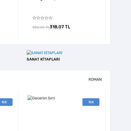
Musa 
318,07 TL
385,00 TL
255,00
SANAT KİTAPLARI
ROMAN
%5
%5