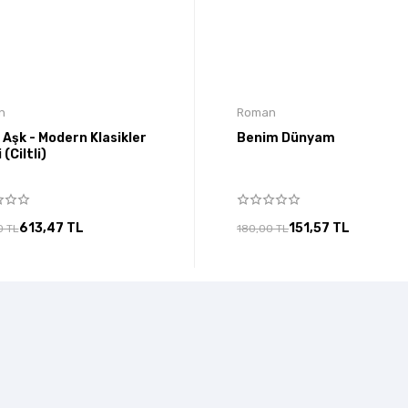
n
Roman
Aşk - Modern Klasikler
Benim Dünyam
 (Ciltli)
613,47 TL
151,57 TL
0 TL
180,00 TL