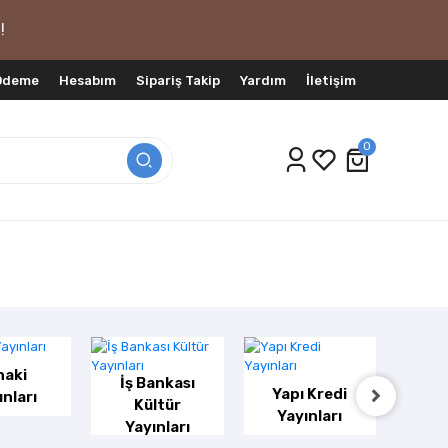
!
 Ödeme
Hesabım
Sipariş Takip
Yardım
İletişim
0
haki
İş Bankası
Yapı Kredi
Altın
ınları
Kültür
Yayınları
Ya
Yayınları