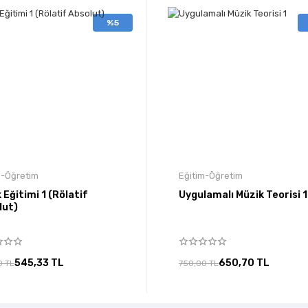
%5
m-Öğretim
Eğitim-Öğretim
 Eğitimi 1 (Rölatif
Uygulamalı Müzik Teorisi 1
lut)
545,33 TL
650,70 TL
0 TL
750,00 TL