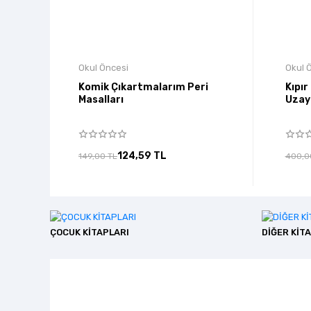
Okul Öncesi
Okul 
Komik Çıkartmalarım Peri
Kıpır
Masalları
Uzay
124,59 TL
149,00 TL
400,0
ÇOCUK KİTAPLARI
DİĞER KİT