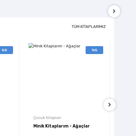
TÜM KİTAPLARIMIZ
%5
%5
Çocuk Kitapları
Çocuk 
Minik Kitaplarım - Ağaçlar
Savaş