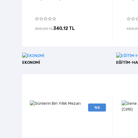
340,12 TL
400,00 TL
550,0
EKONOMİ
EĞİTİM-HA
%5