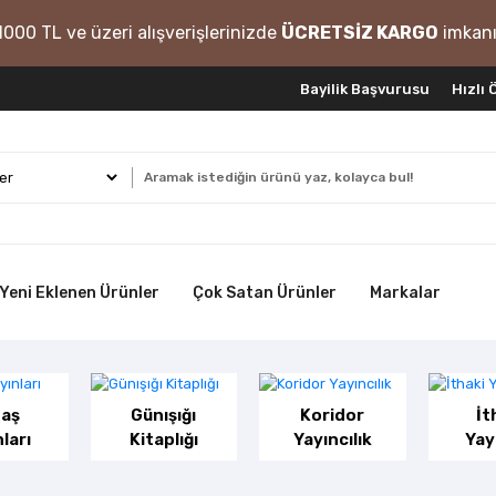
1000 TL ve üzeri alışverişlerinizde
ÜCRETSİZ KARGO
imkanı
Bayilik Başvurusu
Hızlı
Yeni Eklenen Ürünler
Çok Satan Ürünler
Markalar
aş
Günışığı
Koridor
İt
ları
Kitaplığı
Yayıncılık
Yay