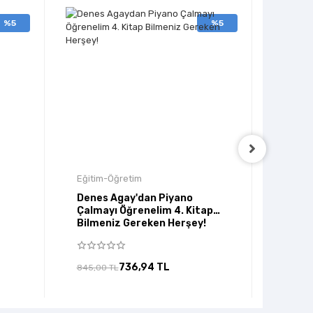
%5
%5
Eğitim-Öğretim
Eğitim
Denes Agay'dan Piyano
Yeni 
Çalmayı Öğrenelim 4. Kitap
Adım 
Bilmeniz Gereken Herşey!
736,94 TL
845,00 TL
324,80