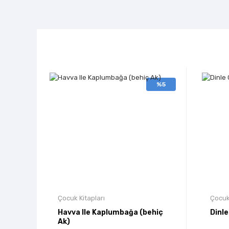
%5
Çocuk Kitapları
Çocuk 
Havva Ile Kaplumbağa (behiç
Dinle
Ak)