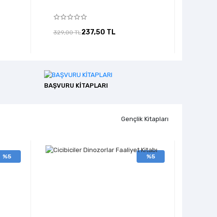
237,50 TL
329,00 TL
229,00
BAŞVURU KİTAPLARI
Gençlik Kitapları
%5
%5