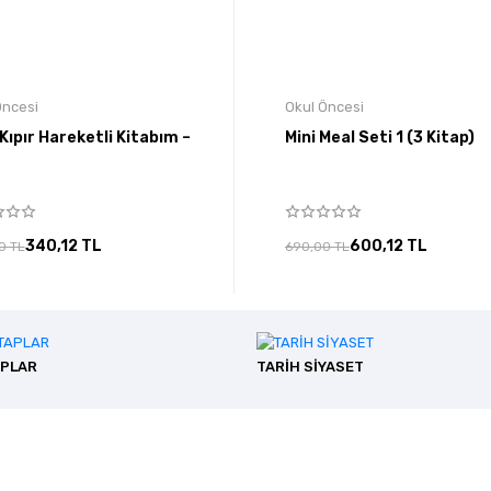
Öncesi
Okul Öncesi
 Kıpır Hareketli Kitabım –
Mini Meal Seti 1 (3 Kitap)
340,12 TL
600,12 TL
0 TL
690,00 TL
APLAR
TARİH SİYASET