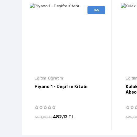
%5
Eğitim-Öğretim
Eğiti
Piyano 1 - Deşifre Kitabı
Kulak
Abso
482,12 TL
550,00 TL
625,0