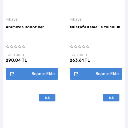
Hikaye
Hikaye
Aramızda Robot Var
Mustafa Kemal’le Yolculuk
300,00 TL
270,00 TL
290,84 TL
263,61 TL
Sepete Ekle
Sepete Ekle
%5
%5