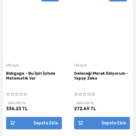
Hikaye
Hikaye
Bidigago - Bu İşin İçinde
Geleceği Merak Ediyorum -
Matematik Var
Yapay Zeka
350,00 TL
280,00 TL
336,23 TL
272,69 TL
Sepete Ekle
Sepete Ekle