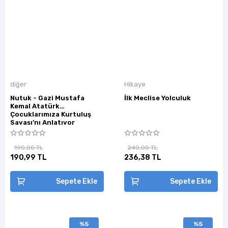
diğer
Hikaye
Nutuk - Gazi Mustafa
İlk Meclise Yolculuk
Kemal Atatürk
Çocuklarımıza Kurtuluş
Savaşı’nı Anlatıyor
190,00 TL
240,00 TL
190,99 TL
236,38 TL
Sepete Ekle
Sepete Ekle
%5
%5