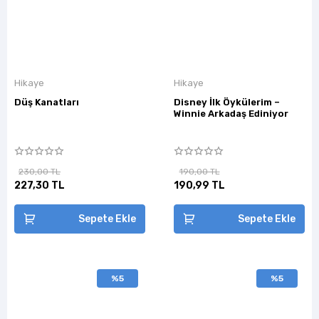
Hikaye
Hikaye
Düş Kanatları
Disney İlk Öykülerim –
Winnie Arkadaş Ediniyor
230,00 TL
190,00 TL
227,30 TL
190,99 TL
Sepete Ekle
Sepete Ekle
%5
%5