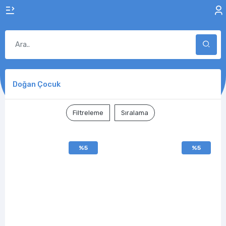
Doğan Çocuk
Filtreleme
Sıralama
%5
%5