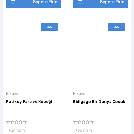
Sepete Ekle
Sepete Ekle
%5
%5
Hikaye
Hikaye
Patiköy Fare ve Köpeği
Bidigago Bir Dünya Çocuk
300,00 TL
320,00 TL