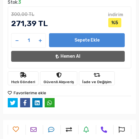
Stok:
3
300,00 TL
indirim
271,39 TL
%5
Sepete Ekle
Hemen Al
Hızlı Gönderi
Güvenli Alışveriş
İade ve Değişim
Favorilerime ekle