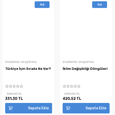
%5
%5
inceleme-araştırma
inceleme-araştırma
Türkiye İçin Sırada Ne Var?
İklim Değişikliği Döngüleri
360,00 TL
500,00 TL
331,30 TL
420,52 TL
Sepete Ekle
Sepete Ekle