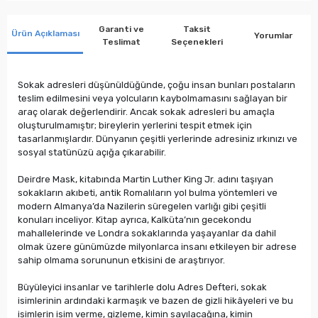
Garanti ve
Taksit
Ürün Açıklaması
Yorumlar
Teslimat
Seçenekleri
Sokak adresleri düşünüldüğünde, çoğu insan bunları postaların
teslim edilmesini veya yolcuların kaybolmamasını sağlayan bir
araç olarak değerlendirir. Ancak sokak adresleri bu amaçla
oluşturulmamıştır; bireylerin yerlerini tespit etmek için
tasarlanmışlardır. Dünyanın çeşitli yerlerinde adresiniz ırkınızı ve
sosyal statünüzü açığa çıkarabilir.
Deirdre Mask, kitabında Martin Luther King Jr. adını taşıyan
sokakların akıbeti, antik Romalıların yol bulma yöntemleri ve
modern Almanya’da Nazilerin süregelen varlığı gibi çeşitli
konuları inceliyor. Kitap ayrıca, Kalküta’nın gecekondu
mahallelerinde ve Londra sokaklarında yaşayanlar da dahil
olmak üzere günümüzde milyonlarca insanı etkileyen bir adrese
sahip olmama sorununun etkisini de araştırıyor.
Büyüleyici insanlar ve tarihlerle dolu Adres Defteri, sokak
isimlerinin ardındaki karmaşık ve bazen de gizli hikâyeleri ve bu
isimlerin isim verme, gizleme, kimin sayılacağına, kimin