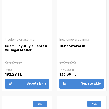
inceleme-araştırma
inceleme-araştırma
Kelâmî Boyutuyla Deprem
Muhafazakârlık
Ve Doğal Afetler
200,00 TL
149,00 TL
192,29 TL
136,39 TL
Sepete Ekle
Sepete Ekle
%5
%5