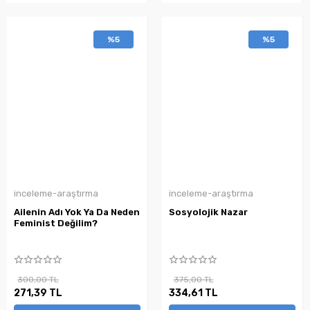
%5
%5
inceleme-araştırma
inceleme-araştırma
Ailenin Adı Yok Ya Da Neden
Sosyolojik Nazar
Feminist Değilim?
300,00 TL
375,00 TL
271,39 TL
334,61 TL