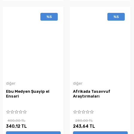
%5
%5
diğer
diğer
Ebu Medyen Şuayip el
Afrikada Tasavvuf
Ensari
Araştırmaları
400,00 TL
280,00 TL
340,12 TL
243,64 TL