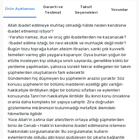
Garanti ve
Taksit
Ürün Açıklaması
Yorumlar
Teslimat
Seçenekleri
Allah ibadet edilmeye muhtaç olmadığı hâlde neden kendisine
ibadet etmemizi istiyor?
-Yaratıcı namaz, dua ve oruç gibi ibadetlerden ne kazanacak?
-İbadet edilme isteği, bir nevi eksiklik ve muhtaçlık değil midir?
Bugün tozu toprağa katan ateizm itirazları, sanki çok kuvvetli
temelleri varmış gibi yaygara koparıyor. Oysa bunları yoğun bir
etütle inceleyen kişi oldukça sınırlı sayılarda, genellikle köklü bir
yenileme yapılmadan, yalnızca sürekli tekrar edilegelen bir takım
şüphelerden oluştuklarını fark edecektir.
Gündemden hiç düşmeyen bu şüphelerin arazisi çoraktır. Söz
konusu şüphelerin bir bölümü maddenin ezeliliği gibi varlığın
hakikatiyle ilintiliyken diğer bir bölümü sıfatları ve eylemleri
konusunda Tanrı’nın hakikatiyle ilintilidir. Bu ikinci konu öncekine
oranla daha kompleks bir yapıya sahiptir. Zira doğrudan
gözlemleme imkânımızın bulunmadığı metafizik âlemdeki
hikmetlerle ilgilidir.
Yüce Allah’ın zatına dair ateistlerin ortaya attığı şüphelerden
birisi de Cenab-ı Hakk’ın kendisine ibadet edilmesine istemesi
hakkındaki sorgulamalardır. Bu sorgulamalar, kulların
eylemlerinde olduğu gibi kişiyi güdüleyen bir çıkarla bağlantılı