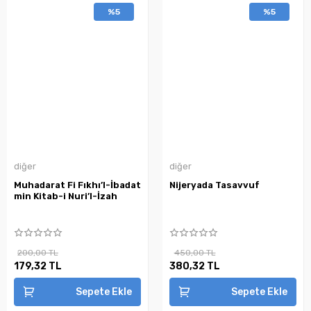
%5
%5
diğer
diğer
Muhadarat Fi Fıkhı’l-İbadat
Nijeryada Tasavvuf
min Kitab-i Nuri’l-İzah
200,00 TL
450,00 TL
179,32 TL
380,32 TL
Sepete Ekle
Sepete Ekle