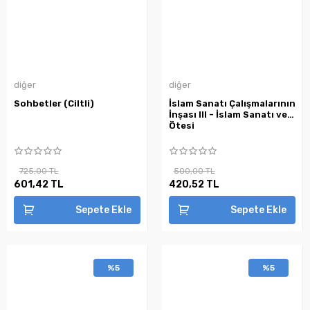
diğer
diğer
Sohbetler (Ciltli)
İslam Sanatı Çalışmalarının
İnşası III - İslam Sanatı ve
Ötesi
725,00 TL
500,00 TL
601,42 TL
420,52 TL
Sepete Ekle
Sepete Ekle
%5
%5