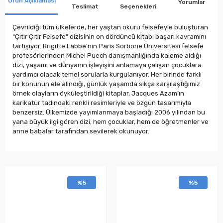
Ürün Açıklaması
Yorumlar
Teslimat
Seçenekleri
Çevrildiği tüm ülkelerde, her yaştan okuru felsefeyle buluşturan
“Çıtır Çıtır Felsefe” dizisinin on dördüncü kitabı başarı kavramını
tartışıyor. Brigitte Labbé’nin Paris Sorbone Üniversitesi felsefe
profesörlerinden Michel Puech danışmanlığında kaleme aldığı
dizi, yaşamı ve dünyanın işleyişini anlamaya çalışan çocuklara
yardımcı olacak temel sorularla kurgulanıyor. Her birinde farklı
bir konunun ele alındığı, günlük yaşamda sıkça karşılaştığımız
örnek olayların öyküleştirildiği kitaplar, Jacques Azam’ın
karikatür tadındaki renkli resimleriyle ve özgün tasarımıyla
benzersiz. Ülkemizde yayımlanmaya başladığı 2006 yılından bu
yana büyük ilgi gören dizi, hem çocuklar, hem de öğretmenler ve
anne babalar tarafından sevilerek okunuyor.
%5
%5