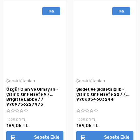
%5
%5
Çocuk Kitapları
Çocuk Kitapları
Özgür Olan Ve Olmayan -
Şiddet Ve Şiddetsizlik -
Çıtır Çıtır Felsefe 9 /
Çıtır Çıtır Felsefe 22 / /
Brigitte Labbe / /
9786054603244
9789756227473
229,00 TL
229,00 TL
189,05 TL
189,05 TL
Sepete Ekle
Sepete Ekle