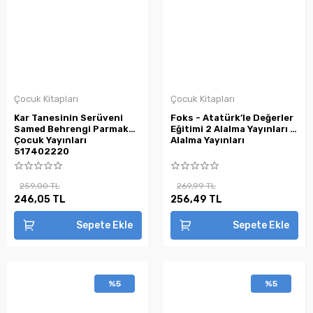
Çocuk Kitapları
Çocuk Kitapları
Kar Tanesinin Serüveni
Foks - Atatürk’le Değerler
Samed Behrengi Parmak
Eğitimi 2 Alalma Yayınları -
Çocuk Yayınları
Alalma Yayınları
517402220
259,00 TL
269,99 TL
246,05 TL
256,49 TL
Sepete Ekle
Sepete Ekle
%5
%5