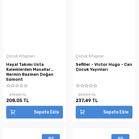
Çocuk Kitapları
Çocuk Kitapları
Hayal Takımı Usta
Sefiller - Victor Hugo - Can
Kalemlerden Masallar
Çocuk Yayınları
Nermin Bezmen Doğan
Egmont
219,00 TL
259,99 TL
208,05 TL
237,49 TL
Sepete Ekle
Sepete Ekle
%5
%5