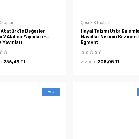
itapları
Çocuk Kitapları
 Atatürk’le Değerler
Hayal Takımı Usta Kaleml
i 2 Alalma Yayınları -
Masallar Nermin Bezmen
 Yayınları
Egmont
256,49 TL
208,05 TL
TL
219,00 TL
%5