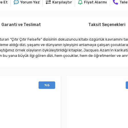
e Et
Yorum Yaz
Karşılaştır
Fiyat Alarmı
Tele
Garanti ve Teslimat
Taksit Seçenekleri
uran “Çıtır Çıtır Felsefe” dizisinin dokuzuncu kitabı özgürlük kavramını tar
me aldığı dizi, yaşamı ve dünyanın işleyişini anlamaya çalışan çocuklara 
aştığımız örnek olayların öyküleştirildiği kitaplar, Jacques Azam’ın karikat
 bu yana büyük ilgi gören dizi, hem çocuklar, hem de öğretmenler ve an
%5