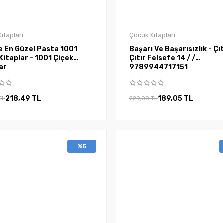
itapları
Çocuk Kitapları
e En Güzel Pasta 1001
Başarı Ve Başarısızlık - Çıt
lar - 1001 Çiçek
Çıtır Felsefe 14 / /
ar
9789944717151
218,49 TL
189,05 TL
TL
229,00 TL
%5