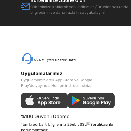
Bültenimize Abone Olun
Bültenimize katılarak yeni indirimler / ürünler hakkında
bilgi edinin ve daha fazla fırsat yakalayın!
7/24 Müşteri Destek Hattı
Uygulamalarımız
Uygulamamız artık App Store ve Google
Play'de yayında! Hemen indirebilirsiniz.
%100 Güvenli Ödeme
Tüm kredi kartı bilgileriniz 256bit SSLSertifikası ile
korunmaktadır.