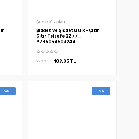
Çocuk Kitapları
ır
Şiddet Ve Şiddetsizlik - Çıtır
Çıtır Felsefe 22 / /
9786054603244
189,05 TL
229,00 TL
%5
%5