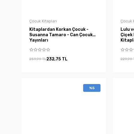
Çocuk Kitapları
Çocuk K
Kitaplardan Korkan Çocuk -
Lulu v
Susanna Tamaro - Can Çocuk
Çiçek Kitap
Yayınları
Kitapl
232,75 TL
259,99 TL
229,99 
%5