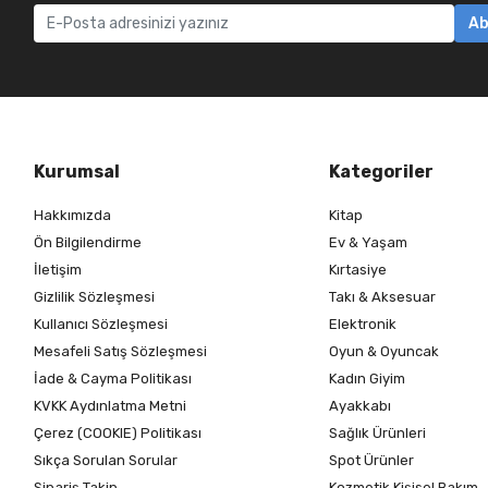
Ab
Kurumsal
Kategoriler
Hakkımızda
Kitap
Ön Bilgilendirme
Ev & Yaşam
İletişim
Kırtasiye
Gizlilik Sözleşmesi
Takı & Aksesuar
Kullanıcı Sözleşmesi
Elektronik
Mesafeli Satış Sözleşmesi
Oyun & Oyuncak
İade & Cayma Politikası
Kadın Giyim
KVKK Aydınlatma Metni
Ayakkabı
Çerez (COOKIE) Politikası
Sağlık Ürünleri
Sıkça Sorulan Sorular
Spot Ürünler
Sipariş Takip
Kozmetik Kişisel Bakım