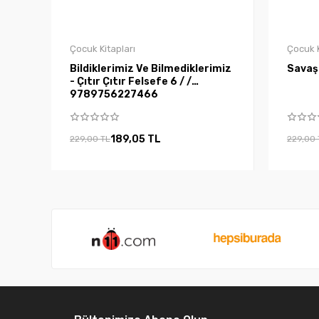
Çocuk Kitapları
Çocuk K
Bildiklerimiz Ve Bilmediklerimiz
Savaş
- Çıtır Çıtır Felsefe 6 / /
9789756227466
189,05 TL
229,00 TL
229,00 