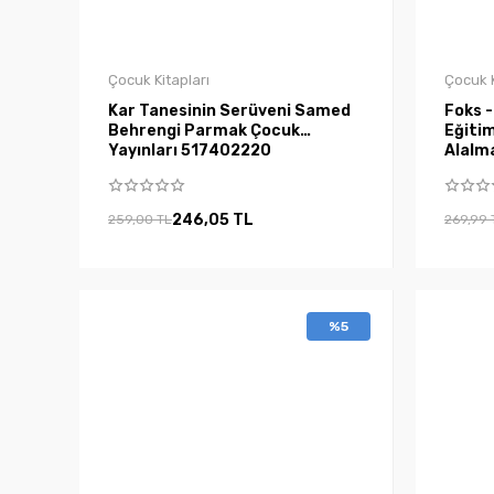
Çocuk Kitapları
Çocuk K
Kar Tanesinin Serüveni Samed
Foks -
Behrengi Parmak Çocuk
Eğitim
Yayınları 517402220
Alalma
246,05 TL
259,00 TL
269,99 
%5