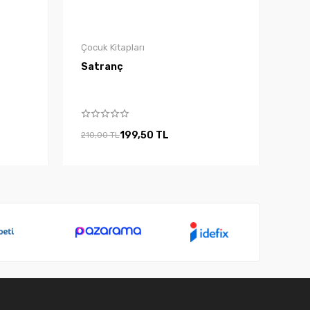
Çocuk Kitapları
Satranç
199,50 TL
210,00 TL