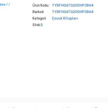
Ürün Kodu:
TYBFHQ6TQ20DHPJB64
Barkod:
TYBFHQ6TQ20DHPJB64
Kategori:
Çocuk Kitapları
Stok:
5