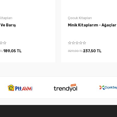
itapları
Çocuk Kitapları
 Ve Barış
Minik Kitaplarım - Ağaçlar
189,05 TL
237,50 TL
TL
329,00 TL