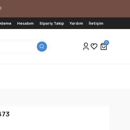
!
 Ödeme
Hesabım
Sipariş Takip
Yardım
İletişim
0
7473