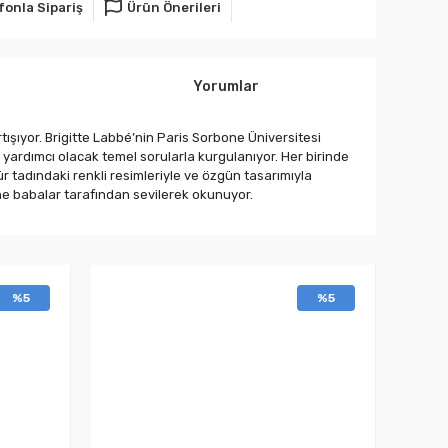
fonla Sipariş
Ürün Önerileri
Yorumlar
tışıyor. Brigitte Labbé’nin Paris Sorbone Üniversitesi
yardımcı olacak temel sorularla kurgulanıyor. Her birinde
ür tadındaki renkli resimleriyle ve özgün tasarımıyla
ne babalar tarafından sevilerek okunuyor.
%5
%5