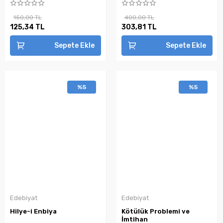
150,00 TL
400,00 TL
125,34 TL
303,81 TL
Sepete Ekle
Sepete Ekle
%5
%5
Edebiyat
Edebiyat
Hilye-i Enbiya
Kötülük Problemi ve
İmtihan