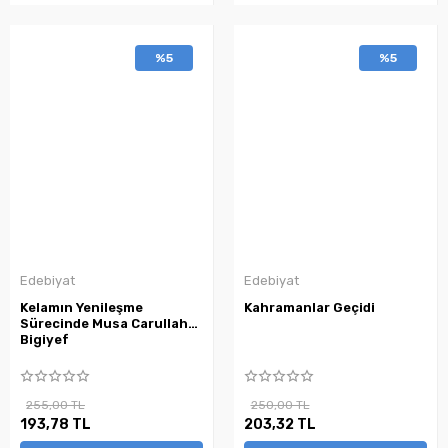
%5
%5
Edebiyat
Edebiyat
Kelamın Yenileşme
Kahramanlar Geçidi
Sürecinde Musa Carullah
Bigiyef
255,00 TL
250,00 TL
193,78 TL
203,32 TL