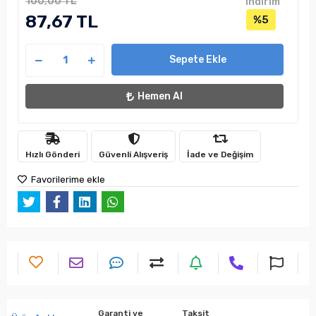
100,00 TL
indirim
87,67 TL
%5
Sepete Ekle
Hemen Al
Hızlı Gönderi
Güvenli Alışveriş
İade ve Değişim
Favorilerime ekle
Garanti ve
Taksit