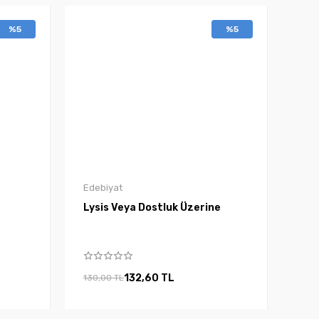
%5
%5
Edebiyat
Lysis Veya Dostluk Üzerine
132,60 TL
130,00 TL