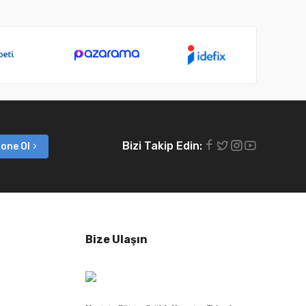
Bizi Takip Edin:
one Ol
Bize Ulaşın