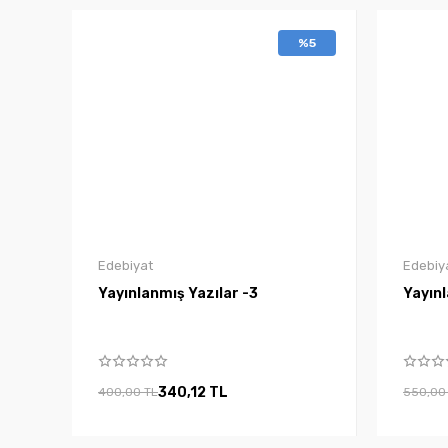
%5
Edebiyat
Edebiy
Yayınlanmış Yazılar -3
Yayınl
340,12 TL
400,00 TL
550,00