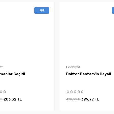
%5
at
Edebiyat
manlar Geçidi
Doktor Bantam'In Hayali
203,32 TL
399,77 TL
 TL
420,00 TL