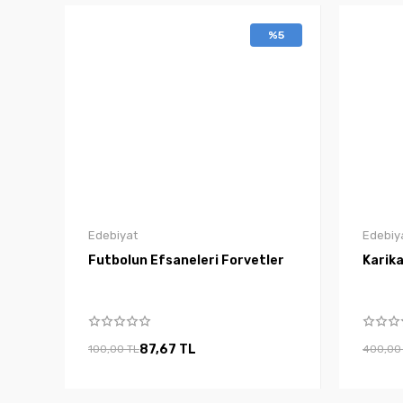
%5
Edebiyat
Edebiy
Futbolun Efsaneleri Forvetler
Karika
87,67 TL
100,00 TL
400,00