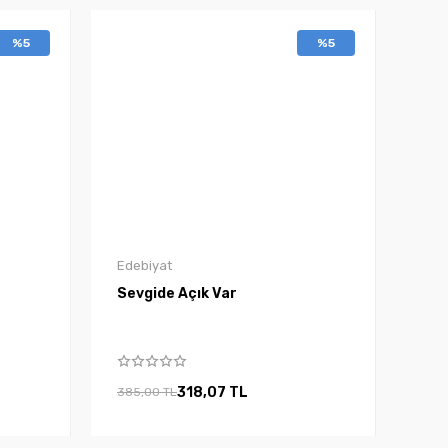
%5
%5
Edebiyat
Sevgide Açık Var
318,07 TL
385,00 TL