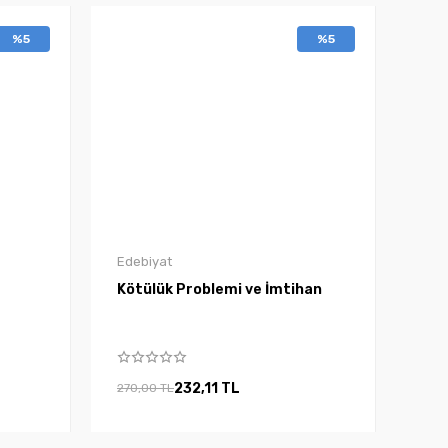
%5
%5
Edebiyat
Kötülük Problemi ve İmtihan
232,11 TL
270,00 TL