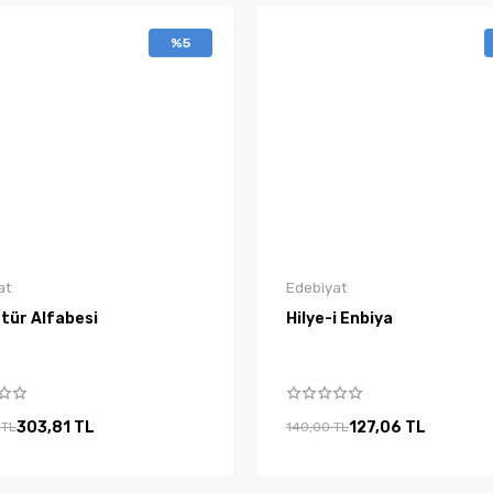
%5
at
Edebiyat
tür Alfabesi
Hilye-i Enbiya
303,81 TL
127,06 TL
 TL
140,00 TL