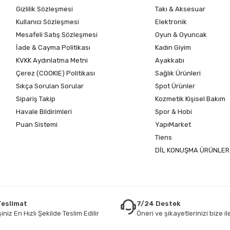
Gizlilik Sözleşmesi
Takı & Aksesuar
Kullanıcı Sözleşmesi
Elektronik
Mesafeli Satış Sözleşmesi
Oyun & Oyuncak
İade & Cayma Politikası
Kadın Giyim
KVKK Aydınlatma Metni
Ayakkabı
Çerez (COOKIE) Politikası
Sağlık Ürünleri
Sıkça Sorulan Sorular
Spot Ürünler
Sipariş Takip
Kozmetik Kişisel Bakım
Havale Bildirimleri
Spor & Hobi
Puan Sistemi
YapıMarket
Tiens
DİL KONUŞMA ÜRÜNLER
 Teslimat
7/24 Destek
iniz En Hızlı Şekilde Teslim Edilir
Öneri ve şikayetlerinizi bize ile