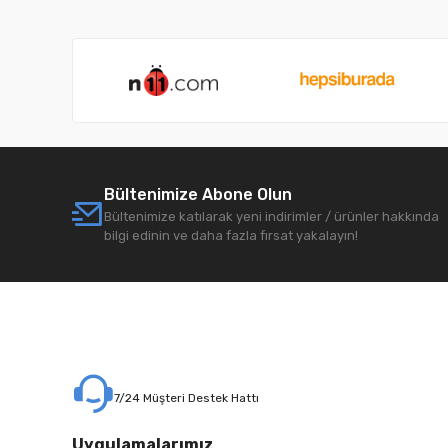
Bültenimize Abone Olun
Bültenimize katılarak yeni indirimler / ürünler hakkında
bilgi edinin ve daha fazla fırsat yakalayın!
7/24 Müşteri Destek Hattı
Uygulamalarımız