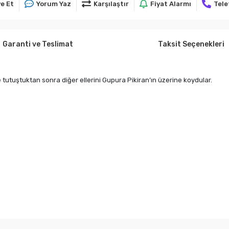
e Et
Yorum Yaz
Karşılaştır
Fiyat Alarmı
Tele
Garanti ve Teslimat
Taksit Seçenekleri
e tutuştuktan sonra diğer ellerini Gupura Pikiran’ın üzerine koydular.