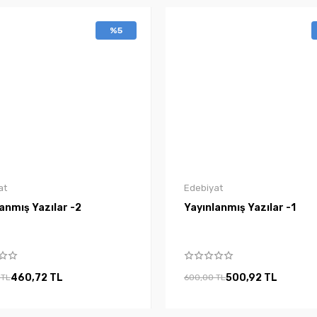
%5
at
Edebiyat
anmış Yazılar -2
Yayınlanmış Yazılar -1
460,72 TL
500,92 TL
 TL
600,00 TL