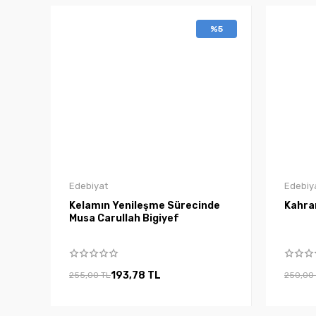
%5
Edebiyat
Edebiy
Kelamın Yenileşme Sürecinde
Kahra
Musa Carullah Bigiyef
193,78 TL
255,00 TL
250,00