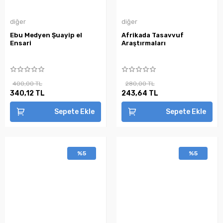
diğer
diğer
Ebu Medyen Şuayip el
Afrikada Tasavvuf
Ensari
Araştırmaları
400,00 TL
280,00 TL
340,12 TL
243,64 TL
Sepete Ekle
Sepete Ekle
%5
%5