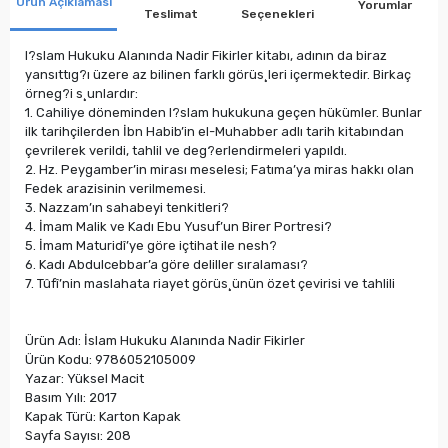
Ürün Açıklaması
Yorumlar
Teslimat
Seçenekleri
I?slam Hukuku Alanında Nadir Fikirler kitabı, adının da biraz
yansıttıg?ı üzere az bilinen farklı görüs¸leri içermektedir. Birkaç
örneg?i s¸unlardır:
1. Cahiliye döneminden I?slam hukukuna geçen hükümler. Bunlar
ilk tarihçilerden İbn Habib’in el-Muhabber adlı tarih kitabından
çevrilerek verildi, tahlil ve deg?erlendirmeleri yapıldı.
2. Hz. Peygamber’in mirası meselesi; Fatıma’ya miras hakkı olan
Fedek arazisinin verilmemesi.
3. Nazzam’ın sahabeyi tenkitleri?
4. İmam Malik ve Kadı Ebu Yusuf’un Birer Portresi?
5. İmam Maturidî’ye göre içtihat ile nesh?
6. Kadı Abdulcebbar’a göre deliller sıralaması?
7. Tûfî’nin maslahata riayet görüs¸ünün özet çevirisi ve tahlili
Ürün Adı: İslam Hukuku Alanında Nadir Fikirler
Ürün Kodu: 9786052105009
Yazar: Yüksel Macit
Basım Yılı: 2017
Kapak Türü: Karton Kapak
Sayfa Sayısı: 208