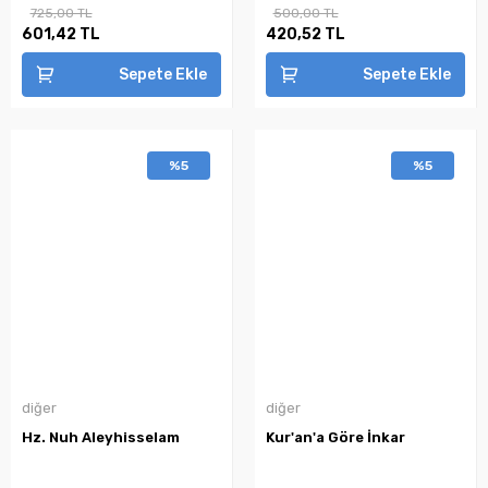
725,00 TL
500,00 TL
601,42 TL
420,52 TL
Sepete Ekle
Sepete Ekle
%5
%5
diğer
diğer
Hz. Nuh Aleyhisselam
Kur'an'a Göre İnkar