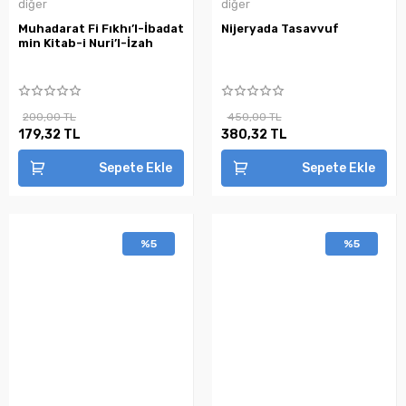
diğer
diğer
Muhadarat Fi Fıkhı’l-İbadat
Nijeryada Tasavvuf
min Kitab-i Nuri’l-İzah
200,00 TL
450,00 TL
179,32 TL
380,32 TL
Sepete Ekle
Sepete Ekle
%5
%5