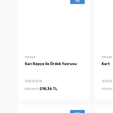
%5
Hikaye
Hikaye
Sarı Kepçe ile Ördek Yavrusu
Kurt
218,36 TL
230,00 TL
315,00 