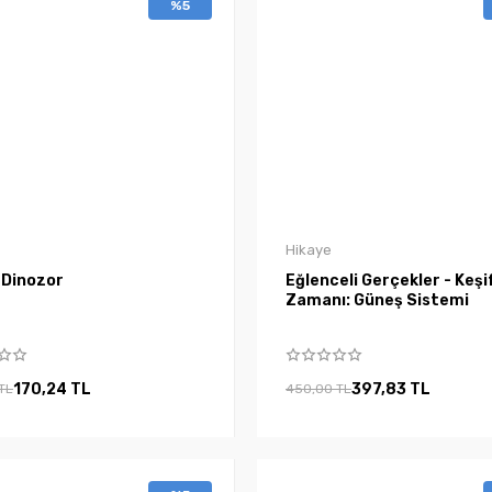
%5
Hikaye
 Dinozor
Eğlenceli Gerçekler - Keşi
Zamanı: Güneş Sistemi
170,24 TL
397,83 TL
TL
450,00 TL