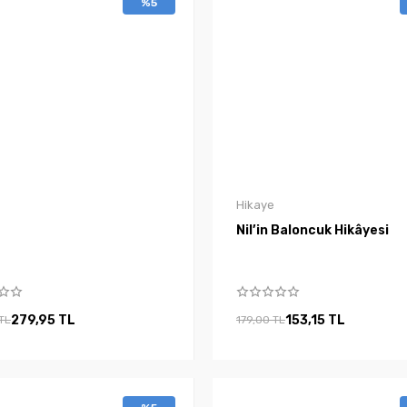
%5
Hikaye
Nil’in Baloncuk Hikâyesi
279,95 TL
153,15 TL
TL
179,00 TL