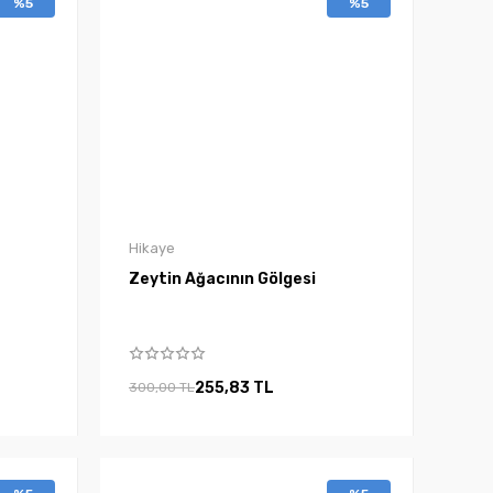
%5
%5
Hikaye
Zeytin Ağacının Gölgesi
255,83 TL
300,00 TL