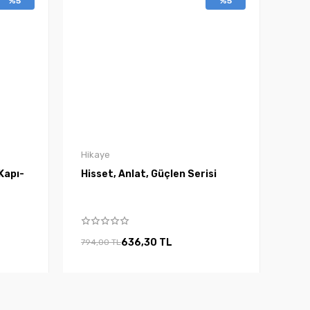
%5
%5
Hikaye
Kapı-
Hisset, Anlat, Güçlen Serisi
636,30 TL
794,00 TL