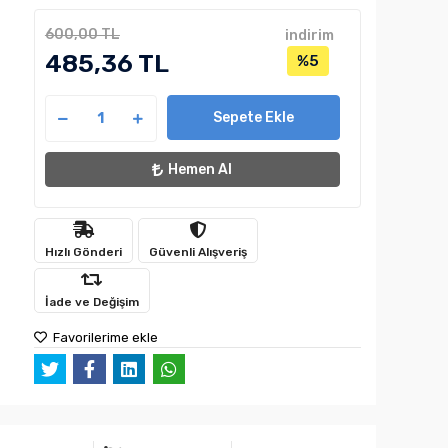
600,00 TL
indirim
485,36 TL
%5
Sepete Ekle
Hemen Al
Hızlı Gönderi
Güvenli Alışveriş
İade ve Değişim
Favorilerime ekle