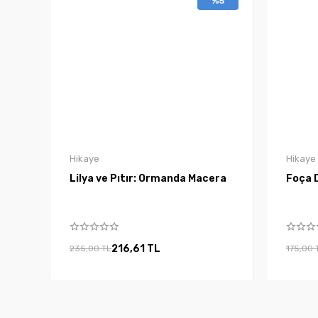
%5
Hikaye
Hikaye
Lilya ve Pıtır: Ormanda Macera
Foça D
216,61 TL
235,00 TL
175,00 