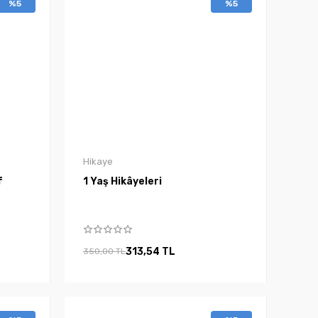
%5
%5
Hikaye
f
1 Yaş Hikâyeleri
313,54 TL
350,00 TL