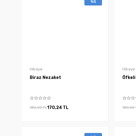
%5
Hikaye
Hikaye
Biraz Nezaket
Öfkeli
170,24 TL
180,00 TL
180,00 