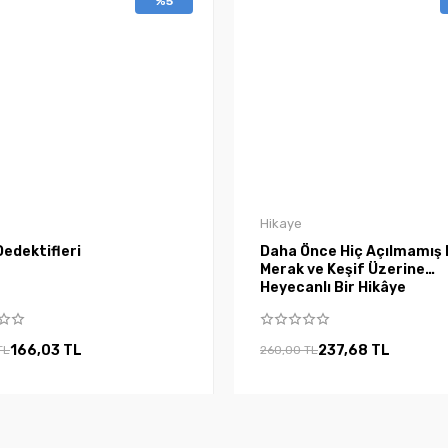
%5
Hikaye
edektifleri
Daha Önce Hiç Açılmamış 
Merak ve Keşif Üzerine
Heyecanlı Bir Hikâye
166,03 TL
237,68 TL
TL
260,00 TL