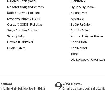
Kullanıcı Sözleşmesi
Elektronik
Mesafeli Satış Sözleşmesi
Oyun & Oyuncak
İade & Cayma Politikası
Kadın Giyim
KVKK Aydınlatma Metni
Ayakkabı
Çerez (COOKIE) Politikası
Sağlık Ürünleri
Sıkça Sorulan Sorular
Spot Ürünler
Sipariş Takip
Kozmetik Kişisel Bakım
Havale Bildirimleri
Spor & Hobi
Puan Sistemi
YapıMarket
Tiens
DİL KONUŞMA ÜRÜNLER
 Teslimat
7/24 Destek
iniz En Hızlı Şekilde Teslim Edilir
Öneri ve şikayetlerinizi bize ile