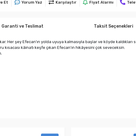
e Et
Yorum Yaz
Karşılaştır
Fiyat Alarmı
Tele
Garanti ve Teslimat
Taksit Seçenekleri
çıkar. Her şey Efecan’ın yolda uyuya kalmasıyla başlar ve köyde kaldıkları
ğmuru kısacası kâinatı keşfe çıkan Efecan’ın hikâyesini çok seveceksin.
n.