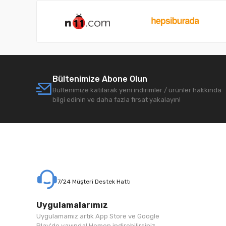
Bültenimize Abone Olun
Bültenimize katılarak yeni indirimler / ürünler hakkında
bilgi edinin ve daha fazla fırsat yakalayın!
7/24 Müşteri Destek Hattı
Uygulamalarımız
Uygulamamız artık App Store ve Google
Play'de yayında! Hemen indirebilirsiniz.