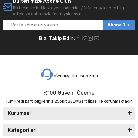
Bültenimize Abone Olun
Bültenimize katılarak yeni indirimler / ürünler hakkında bilgi
edinin ve daha fazla fırsat yakalayın!
Abone Ol
Bizi Takip Edin:
7/24 Müşteri Destek Hattı
%100 Güvenli Ödeme
Tüm kredi kartı bilgileriniz 256bit SSLSertifikası ile korunmaktadır.
Kurumsal
Kategoriler