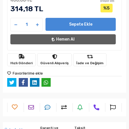
400,00 TL
indirim
314,18 TL
%5
Sepete Ekle
Hemen Al
Hızlı Gönderi
Güvenli Alışveriş
İade ve Değişim
Favorilerime ekle
Garanti ve
Taksit