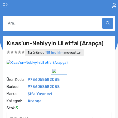
Kısas’un-Nebiyyin Lil etfal (Arapça)
Bu üründe
%5 indirim
mevcuttur
Ürün Kodu:
9786058582088
Barkod:
9786058582088
Marka:
Şifa Yayınevi
Kategori:
Arapça
Stok:
3