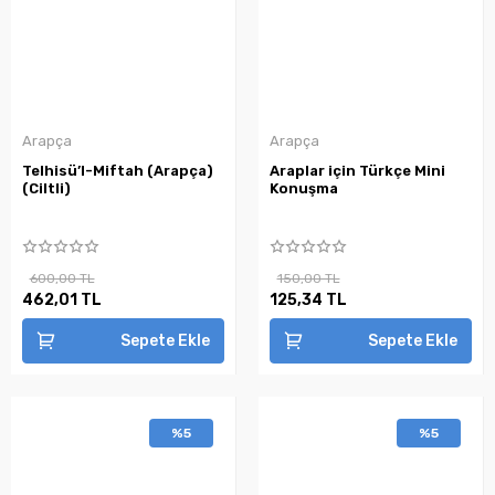
Arapça
Arapça
Telhisü’l-Miftah (Arapça)
Araplar için Türkçe Mini
(Ciltli)
Konuşma
600,00 TL
150,00 TL
462,01 TL
125,34 TL
Sepete Ekle
Sepete Ekle
%5
%5