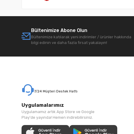
Bültenimize Abone Olun
Bültenimize katılarak yeni indirimler / ürünler hakkında
bilgi edinin ve daha fazla fırsat yakalayın!
7/24 Müşteri Destek Hattı
Uygulamalarımız
Uygulamamız artık App Store ve Google
Play'de yayında! Hemen indirebilirsiniz.