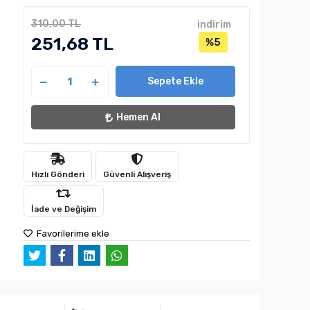
310,00 TL
indirim
251,68 TL
%5
Sepete Ekle
Hemen Al
Hızlı Gönderi
Güvenli Alışveriş
İade ve Değişim
Favorilerime ekle