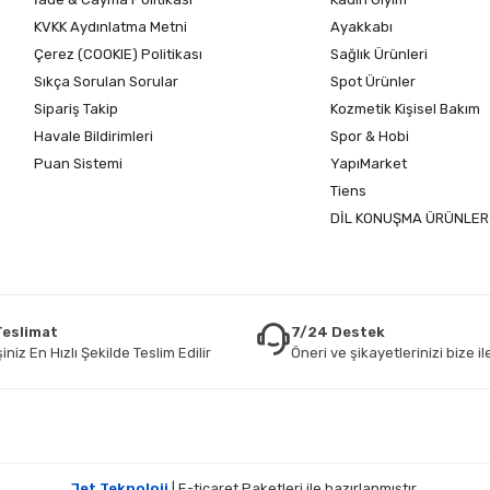
KVKK Aydınlatma Metni
Ayakkabı
Çerez (COOKIE) Politikası
Sağlık Ürünleri
Sıkça Sorulan Sorular
Spot Ürünler
Sipariş Takip
Kozmetik Kişisel Bakım
Havale Bildirimleri
Spor & Hobi
Puan Sistemi
YapıMarket
Tiens
DİL KONUŞMA ÜRÜNLER
 Teslimat
7/24 Destek
iniz En Hızlı Şekilde Teslim Edilir
Öneri ve şikayetlerinizi bize ile
Jet Teknoloji
| E-ticaret Paketleri ile hazırlanmıştır.