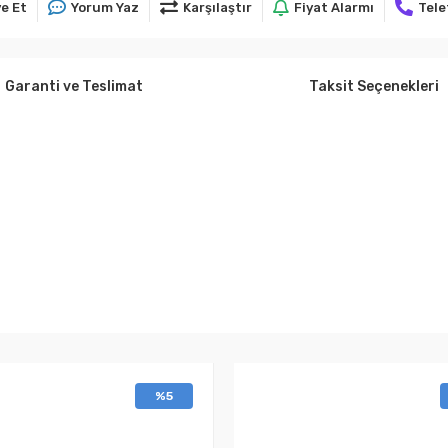
e Et
Yorum Yaz
Karşılaştır
Fiyat Alarmı
Tele
Garanti ve Teslimat
Taksit Seçenekleri
%5