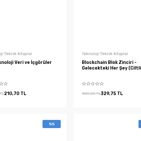
ji-Teknik Kitaplar
Teknoloji-Teknik Kitaplar
noloji Veri ve İçgörüler
Blockchain Blok Zinciri -
Gelecekteki Her Şey (Ciltli
210,70 TL
329,75 TL
 TL
400,00 TL
%5